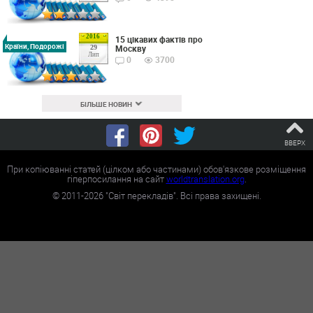
2016
15 цікавих фактів про
Країни, Подорожі
Москву
29
Лип
0
3700
БІЛЬШЕ НОВИН
ВВЕРХ
При копіюванні статей (цілком або частинами) обов'язкове розміщення
гіперпосилання на сайт
worldtranslation.org
.
©
2011-2026
"Світ перекладів". Всі права захищені.