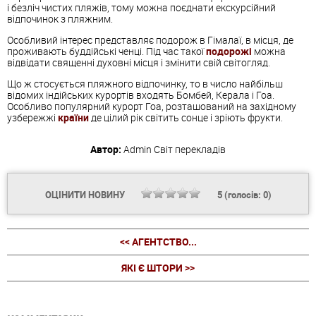
і безліч чистих пляжів, тому можна поєднати екскурсійний
відпочинок з пляжним.
Особливий інтерес представляє подорож в Гімалаї, в місця, де
проживають буддійські ченці. Під час такої
подорожі
можна
відвідати священні духовні місця і змінити свій світогляд.
Що ж стосується пляжного відпочинку, то в число найбільш
відомих індійських курортів входять Бомбей, Керала і Гоа.
Особливо популярний курорт Гоа, розташований на західному
узбережжі
країни
де цілий рік світить сонце і зріють фрукти.
Автор:
Admin
Світ перекладів
ОЦІНИТИ НОВИНУ
5
(голосів:
0
)
<< АГЕНТСТВО...
ЯКІ Є ШТОРИ >>