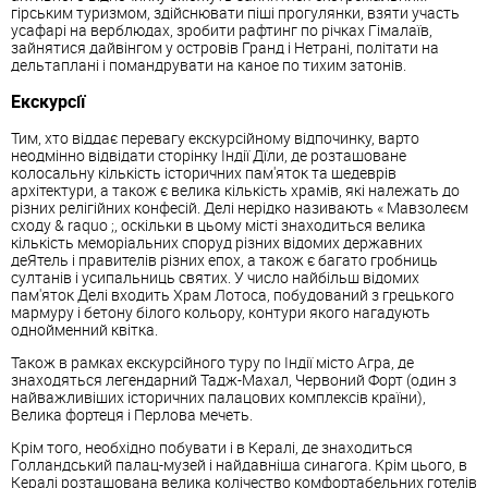
гірським туризмом, здійснювати піші прогулянки, взяти участь
усафарі на верблюдах, зробити рафтинг по річках Гімалаїв,
зайнятися дайвінгом у островів Гранд і Нетрані, політати на
дельтаплані і помандрувати на каное по тихим затонів.
Екскурсії
Тим, хто віддає перевагу екскурсійному відпочинку, варто
неодмінно відвідати сторінку Індії Дїли, де розташоване
колосальну кількість історичних пам'яток та шедеврів
архітектури, а також є велика кількість храмів, які належать до
різних релігійних конфесій. Делі нерідко називають « Мавзолеєм
сходу & raquo ;, оскільки в цьому місті знаходиться велика
кількість меморіальних споруд різних відомих державних
деЯтель і правителів різних епох, а також є багато гробниць
султанів і усипальниць святих. У число найбільш відомих
пам'яток Делі входить Храм Лотоса, побудований з грецького
мармуру і бетону білого кольору, контури якого нагадують
однойменний квітка.
Також в рамках екскурсійного туру по Індії місто Агра, де
знаходяться легендарний Тадж-Махал, Червоний Форт (один з
найважливіших історичних палацових комплексів країни),
Велика фортеця і Перлова мечеть.
Крім того, необхідно побувати і в Кералі, де знаходиться
Голландський палац-музей і найдавніша синагога. Крім цього, в
Кералі розташована велика колічество комфортабельних готелів