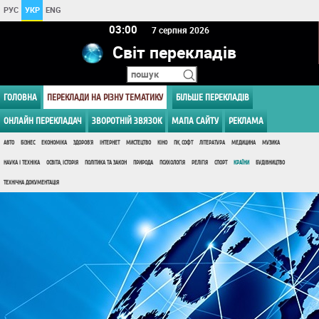
РУС
УКР
ENG
03 00
7 серпня 2026
Світ перекладів
ГОЛОВНА
ПЕРЕКЛАДИ НА РІЗНУ ТЕМАТИКУ
БІЛЬШЕ ПЕРЕКЛАДІВ
ОНЛАЙН ПЕРЕКЛАДАЧ
ЗВОРОТНІЙ ЗВЯЗОК
МАПА САЙТУ
РЕКЛАМА
АВТО
БІЗНЕС
ЕКОНОМІКА
ЗДОРОВ'Я
ІНТЕРНЕТ
МИСТЕЦТВО
КІНО
ПК, СОФТ
ЛІТЕРАТУРА
МЕДИЦИНА
МУЗИКА
НАУКА І ТЕХНІКА
ОСВІТА, ІСТОРІЯ
ПОЛІТИКА ТА ЗАКОН
ПРИРОДА
ПСИХОЛОГІЯ
РЕЛІГІЯ
СПОРТ
КРАЇНИ
БУДІВНИЦТВО
ТЕХНІЧНА ДОКУМЕНТАЦІЯ