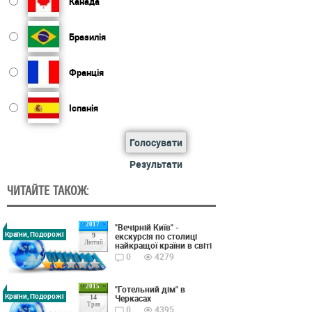
Канада
Бразилія
Франція
Іспанія
Голосувати
Результати
ЧИТАЙТЕ ТАКОЖ:
2017
"Вечірній Київ" -
Країни, Подорожі
екскурсія по столиці
9
Лютий
найкращої країни в світі
0
4279
2015
"Готельний дім" в
Країни, Подорожі
Черкасах
14
Трав
0
4395