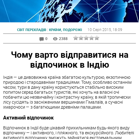
:
10 Серп 2015
, 18:09
СВІТ ПЕРЕКЛАДІВ
КРАЇНИ, ПОДОРОЖІ
0
2388
Чому варто відправитися на
відпочинок в Індію
Індія — це дивовижна країна збагатою культурою, екзотичною
природою і стародавніми традиціями. Тому, особливо останнім
часом, тури в дану країну користуються стабільно високим
попитом серед багатьох туристів, які хочуть на власні очі
побачити цю незвичайну і контрастну країну, в якій тропически
лісу сусідять із засніженими вершинами Гімалаїв, а сучасні
хмарочоси — з багатющими древніми палацами.
Активний відпочинок
Відпочинок в Індії буде цікавий прихильникам будь-якого виду
відпочинку — і активного, і пляжного, та екскурсійного. Любителі
активного відпочинку зможуть зайнятися екстремальним