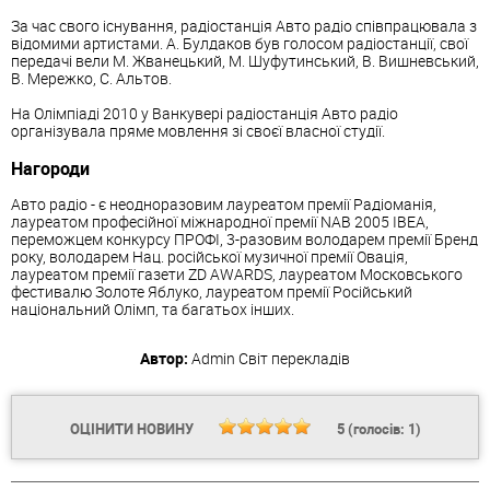
За час свого існування, радіостанція Авто радіо співпрацювала з
відомими артистами. А. Булдаков був голосом радіостанції, свої
передачі вели М. Жванецький, М. Шуфутинський, В. Вишневський,
В. Мережко, С. Альтов.
На Олімпіаді 2010 у Ванкувері радіостанція Авто радіо
організувала пряме мовлення зі своєї власної студії.
Нагороди
Авто радіо - є неодноразовим лауреатом премії Радіоманія,
лауреатом професійної міжнародної премії NAB 2005 IBEA,
переможцем конкурсу ПРОФІ, 3-разовим володарем премії Бренд
року, володарем Нац. російської музичної премії Овація,
лауреатом премії газети ZD AWARDS, лауреатом Московського
фестивалю Золоте Яблуко, лауреатом премії Російський
національний Олімп, та багатьох інших.
Автор:
Admin
Світ перекладів
ОЦІНИТИ НОВИНУ
5
(голосів:
1
)