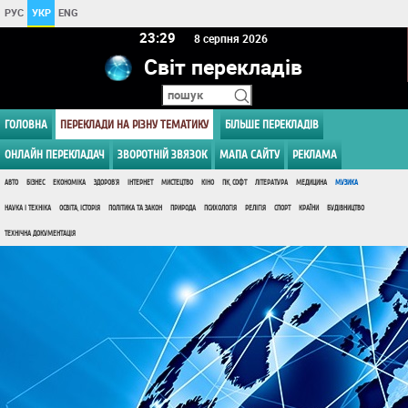
РУС
УКР
ENG
23 29
8 серпня 2026
Світ перекладів
ГОЛОВНА
ПЕРЕКЛАДИ НА РІЗНУ ТЕМАТИКУ
БІЛЬШЕ ПЕРЕКЛАДІВ
ОНЛАЙН ПЕРЕКЛАДАЧ
ЗВОРОТНІЙ ЗВЯЗОК
МАПА САЙТУ
РЕКЛАМА
АВТО
БІЗНЕС
ЕКОНОМІКА
ЗДОРОВ'Я
ІНТЕРНЕТ
МИСТЕЦТВО
КІНО
ПК, СОФТ
ЛІТЕРАТУРА
МЕДИЦИНА
МУЗИКА
НАУКА І ТЕХНІКА
ОСВІТА, ІСТОРІЯ
ПОЛІТИКА ТА ЗАКОН
ПРИРОДА
ПСИХОЛОГІЯ
РЕЛІГІЯ
СПОРТ
КРАЇНИ
БУДІВНИЦТВО
ТЕХНІЧНА ДОКУМЕНТАЦІЯ