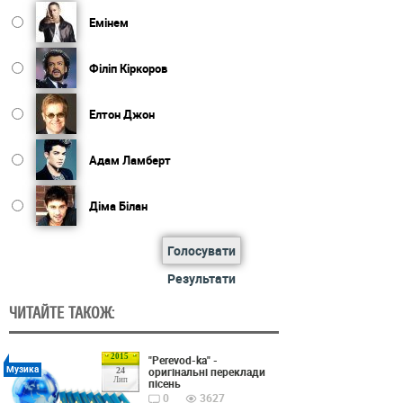
Емінем
Філіп Кіркоров
Елтон Джон
Адам Ламберт
Діма Білан
Голосувати
Результати
ЧИТАЙТЕ ТАКОЖ:
2015
"Perevod-ka" -
Музика
оригінальні переклади
24
Лип
пісень
0
3627