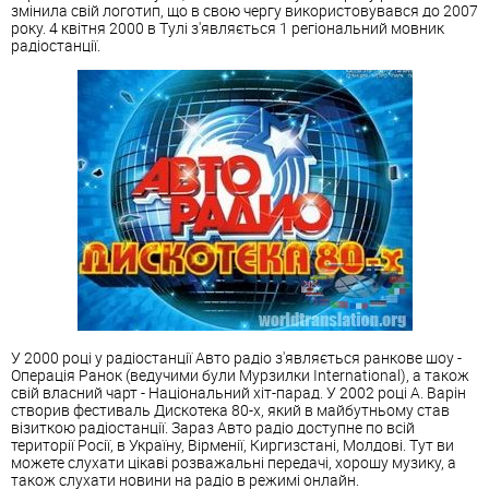
змінила свій логотип, що в свою чергу використовувався до 2007
року. 4 квітня 2000 в Тулі з'являється 1 регіональний мовник
радіостанції.
У 2000 році у радіостанції Авто радіо з'являється ранкове шоу -
Операція Ранок (ведучими були Мурзилки International), а також
свій власний чарт - Національний хіт-парад. У 2002 році А. Варін
створив фестиваль Дискотека 80-х, який в майбутньому став
візиткою радіостанції. Зараз Авто радіо доступне по всій
території Росії, в Україну, Вірменії, Киргизстані, Молдові. Тут ви
можете слухати цікаві розважальні передачі, хорошу музику, а
також слухати новини на радіо в режимі онлайн.