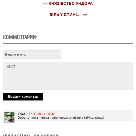
<< КНЯЗІВСТВО АНДОРА
БІЛЬ У СПИНІ:... >>
КОММЕНТАРИИ:
Додати коментар
Zoya -
27.03.2013, 08:32
Good to find an eprxet who knows what he's talking about!