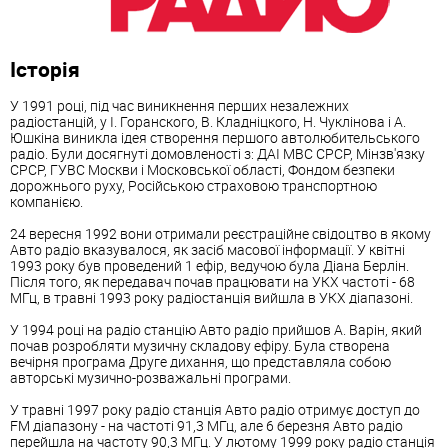
Історія
У 1991 році, під час виникнення перших незалежних
радіостанцій, у І. Горанского, В. Кладніцкого, Н. Чуклінова і А.
Юшкіна виникла ідея створення першого автолюбительського
радіо. Були досягнуті домовленості з: ДАІ МВС СРСР, Мінзв'язку
СРСР, ГУВС Москви і Московської області, Фондом безпеки
дорожнього руху, Російською страховою транспортною
компанією.
24 вересня 1992 вони отримали реєстраційне свідоцтво в якому
Авто радіо вказувалося, як засіб масової інформації. У квітні
1993 року був проведений 1 ефір, ведучою була Діана Берлін.
Після того, як передавач почав працювати на УКХ частоті - 68
МГц, в травні 1993 року радіостанція вийшла в УКХ діапазоні.
У 1994 році на радіо станцію Авто радіо прийшов А. Варін, який
почав розробляти музичну складову ефіру. Була створена
вечірня програма Друге дихання, що представляла собою
авторські музично-розважальні програми.
У травні 1997 року радіо станція Авто радіо отримує доступ до
FM діапазону - на частоті 91,3 МГц, але 6 березня Авто радіо
перейшла на частоту 90,3 МГц. У лютому 1999 року радіо станція