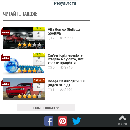
Результати
ЧИТАЙТЕ ТАКОЖ:
2012
Alfa Romeo Giulietta
Авто
Sportiva
24
Лип
2
5390
2021
CarVertical: перевірте
Авто
історію б / у авто, яке
25
Серп
хочете придбати
0
3749
2011
Dodge Challenger SRT8
Авто
(відео огляд)
22
Лист
1
5494
БІЛЬШЕ НОВИН
ВВЕРХ