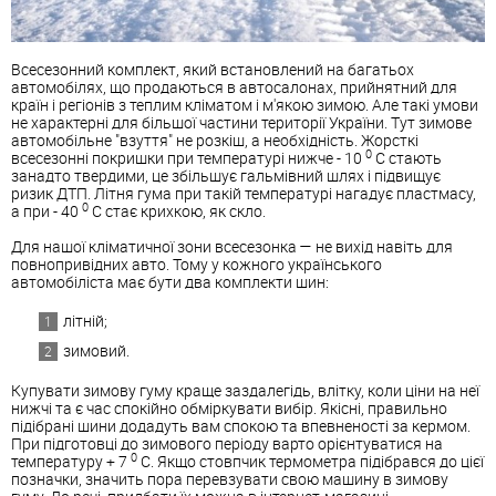
Всесезонний комплект, який встановлений на багатьох
автомобілях, що продаються в автосалонах, прийнятний для
країн і регіонів з теплим кліматом і м'якою зимою. Але такі умови
не характерні для більшої частини території України. Тут зимове
автомобільне "взуття" не розкіш, а необхідність. Жорсткі
0
всесезонні покришки при температурі нижче - 10
C стають
занадто твердими, це збільшує гальмівний шлях і підвищує
ризик ДТП. Літня гума при такій температурі нагадує пластмасу,
0
а при - 40
С стає крихкою, як скло.
Для нашої кліматичної зони всесезонка — не вихід навіть для
повнопривідних авто. Тому у кожного українського
автомобіліста має бути два комплекти шин:
літній;
зимовий.
Купувати зимову гуму краще заздалегідь, влітку, коли ціни на неї
нижчі та є час спокійно обміркувати вибір. Якісні, правильно
підібрані шини додадуть вам спокою та впевненості за кермом.
При підготовці до зимового періоду варто орієнтуватися на
0
температуру + 7
С. Якщо стовпчик термометра підібрався до цієї
позначки, значить пора перевзувати свою машину в зимову