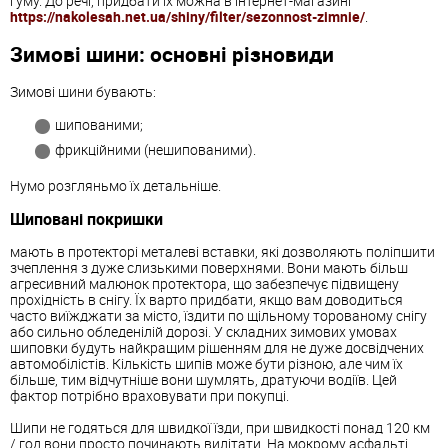
гуму. До речі, придбати їх можна в інтернет-магазині
https://nakolesah.net.ua/shiny/filter/sezonnost-zimnie/
.
Зимові шини: основні різновиди
Зимові шини бувають:
шипованими;
фрикційними (нешипованими).
Нумо розгляньмо їх детальніше.
Шиповані покришки
мають в протекторі металеві вставки, які дозволяють поліпшити
зчеплення з дуже слизькими поверхнями. Вони мають більш
агресивний малюнок протектора, що забезпечує підвищену
прохідність в снігу. Їх варто придбати, якщо вам доводиться
часто виїжджати за місто, їздити по щільному торованому снігу
або сильно обледенілій дорозі. У складних зимових умовах
шиповки будуть найкращим рішенням для не дуже досвідчених
автомобілістів. Кількість шипів може бути різною, але чим їх
більше, тим відчутніше вони шумлять, дратуючи водіїв. Цей
фактор потрібно враховувати при покупці.
Шипи не годяться для швидкої їзди, при швидкості понад 120 км
/ год вони просто починають вилітати. На мокрому асфальті