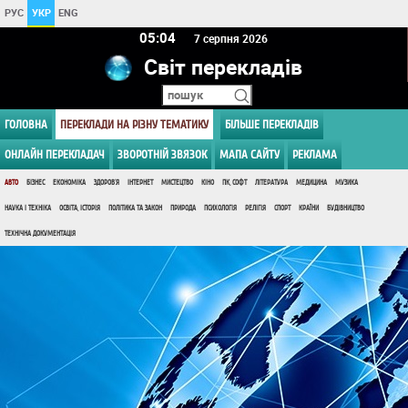
РУС
УКР
ENG
05 04
7 серпня 2026
Світ перекладів
ГОЛОВНА
ПЕРЕКЛАДИ НА РІЗНУ ТЕМАТИКУ
БІЛЬШЕ ПЕРЕКЛАДІВ
ОНЛАЙН ПЕРЕКЛАДАЧ
ЗВОРОТНІЙ ЗВЯЗОК
МАПА САЙТУ
РЕКЛАМА
АВТО
БІЗНЕС
ЕКОНОМІКА
ЗДОРОВ'Я
ІНТЕРНЕТ
МИСТЕЦТВО
КІНО
ПК, СОФТ
ЛІТЕРАТУРА
МЕДИЦИНА
МУЗИКА
НАУКА І ТЕХНІКА
ОСВІТА, ІСТОРІЯ
ПОЛІТИКА ТА ЗАКОН
ПРИРОДА
ПСИХОЛОГІЯ
РЕЛІГІЯ
СПОРТ
КРАЇНИ
БУДІВНИЦТВО
ТЕХНІЧНА ДОКУМЕНТАЦІЯ