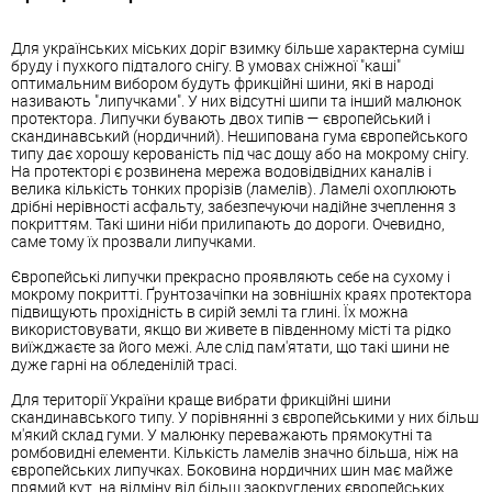
Для українських міських доріг взимку більше характерна суміш
бруду і пухкого підталого снігу. В умовах сніжної "каші"
оптимальним вибором будуть фрикційні шини, які в народі
називають "липучками". У них відсутні шипи та інший малюнок
протектора. Липучки бувають двох типів — європейський і
скандинавський (нордичний). Нешипована гума європейського
типу дає хорошу керованість під час дощу або на мокрому снігу.
На протекторі є розвинена мережа водовідвідних каналів і
велика кількість тонких прорізів (ламелів). Ламелі охоплюють
дрібні нерівності асфальту, забезпечуючи надійне зчеплення з
покриттям. Такі шини ніби прилипають до дороги. Очевидно,
саме тому їх прозвали липучками.
Європейські липучки прекрасно проявляють себе на сухому і
мокрому покритті. Ґрунтозачіпки на зовнішніх краях протектора
підвищують прохідність в сирій землі та глині. Їх можна
використовувати, якщо ви живете в південному місті та рідко
виїжджаєте за його межі. Але слід пам'ятати, що такі шини не
дуже гарні на обледенілій трасі.
Для території України краще вибрати фрикційні шини
скандинавського типу. У порівнянні з європейськими у них більш
м'який склад гуми. У малюнку переважають прямокутні та
ромбовидні елементи. Кількість ламелів значно більша, ніж на
європейських липучках. Боковина нордичних шин має майже
прямий кут, на відміну від більш заокруглених європейських.