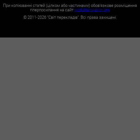
При копіюванні статей (цілком або частинами) обов'язкове розміщення
гіперпосилання на сайт
worldtranslation.org
.
©
2011-2026
"Світ перекладів". Всі права захищені.