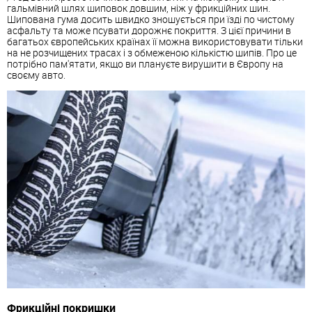
гальмівний шлях шиповок довшим, ніж у фрикційних шин.
Шипована гума досить швидко зношується при їзді по чистому
асфальту та може псувати дорожнє покриття. З цієї причини в
багатьох європейських країнах її можна використовувати тільки
на не розчищених трасах і з обмеженою кількістю шипів. Про це
потрібно пам'ятати, якщо ви плануєте вирушити в Європу на
своєму авто.
Фрикційні покришки