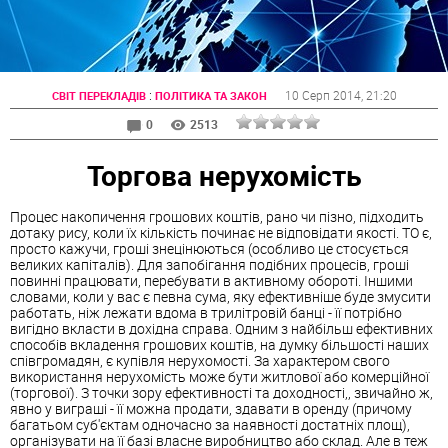
:
10 Серп 2014
, 21:20
СВІТ ПЕРЕКЛАДІВ
ПОЛІТИКА ТА ЗАКОН
0
2513
Торгова нерухомість
Процес накопичення грошових коштів, рано чи пізно, підходить
дотаку рису, коли їх кількість починає не відповідати якості. ТО є,
просто кажучи, гроші знецінюються (особливо це стосується
великих капіталів). Для запобігання подібних процесів, гроші
повинні працювати, перебувати в активному обороті. Іншими
словами, коли у вас є певна сума, яку ефективніше буде змусити
работать, ніж лежати вдома в трилітровій банці - її потрібно
вигідно вкласти в дохідна справа. Одним з найбільш ефективних
способів вкладення грошових коштів, на думку більшості наших
співгромадян, є купівля нерухомості. За характером свого
використання нерухомість може бути житлової або комерційної
(торгової). З точки зору ефективності та доходності,, звичайно ж,
явно у виграші - її можна продати, здавати в оренду (причому
багатьом суб'єктам одночасно за наявності достатніх площ),
організувати на її базі власне виробництво або склад. Але в теж