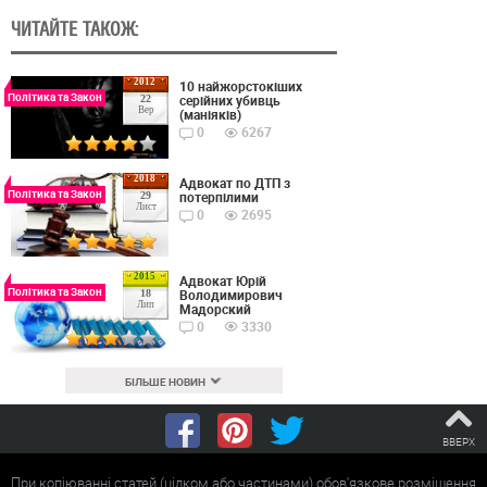
ЧИТАЙТЕ ТАКОЖ:
2012
10 найжорстокіших
Політика та Закон
серійних убивць
22
Вер
(маніяків)
0
6267
2018
Адвокат по ДТП з
Політика та Закон
потерпілими
29
Лист
0
2695
2015
Адвокат Юрій
Політика та Закон
Володимирович
18
Лип
Мадорский
0
3330
БІЛЬШЕ НОВИН
ВВЕРХ
При копіюванні статей (цілком або частинами) обов'язкове розміщення