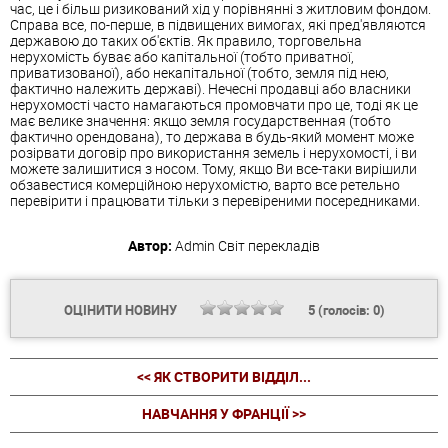
час, це і більш ризикований хід у порівнянні з житловим фондом.
Справа все, по-перше, в підвищених вимогах, які пред'являются
державою до таких об'єктів. Як правило, торговельна
нерухомість буває або капітальної (тобто приватної,
приватизованої), або некапітальної (тобто, земля під нею,
фактично належить державі). Нечесні продавці або власники
нерухомості часто намагаються промовчати про це, тоді як це
має велике значення: якщо земля государственная (тобто
фактично орендована), то держава в будь-який момент може
розірвати договір про використання земель і нерухомості, і ви
можете залишитися з носом. Тому, якщо Ви все-таки вирішили
обзавестися комерційною нерухомістю, варто все ретельно
перевірити і працювати тільки з перевіреними посередниками.
Автор:
Admin
Світ перекладів
ОЦІНИТИ НОВИНУ
5
(голосів:
0
)
<< ЯК СТВОРИТИ ВІДДІЛ...
НАВЧАННЯ У ФРАНЦІЇ >>