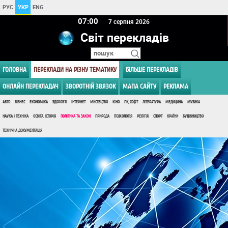
РУС
УКР
ENG
07 00
7 серпня 2026
Світ перекладів
ГОЛОВНА
ПЕРЕКЛАДИ НА РІЗНУ ТЕМАТИКУ
БІЛЬШЕ ПЕРЕКЛАДІВ
ОНЛАЙН ПЕРЕКЛАДАЧ
ЗВОРОТНІЙ ЗВЯЗОК
МАПА САЙТУ
РЕКЛАМА
АВТО
БІЗНЕС
ЕКОНОМІКА
ЗДОРОВ'Я
ІНТЕРНЕТ
МИСТЕЦТВО
КІНО
ПК, СОФТ
ЛІТЕРАТУРА
МЕДИЦИНА
МУЗИКА
НАУКА І ТЕХНІКА
ОСВІТА, ІСТОРІЯ
ПОЛІТИКА ТА ЗАКОН
ПРИРОДА
ПСИХОЛОГІЯ
РЕЛІГІЯ
СПОРТ
КРАЇНИ
БУДІВНИЦТВО
ТЕХНІЧНА ДОКУМЕНТАЦІЯ