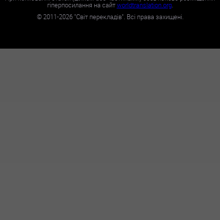
гіперпосилання на сайт
worldtranslation.org
.
©
2011-2026
"Світ перекладів". Всі права захищені.