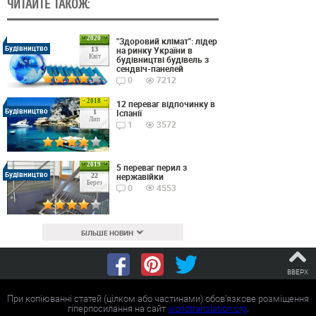
ЧИТАЙТЕ ТАКОЖ:
2020
"Здоровий клімат": лідер
Будівництво
на ринку України в
13
Квіт
будівництві будівель з
сендвіч-панелей
0
7212
2018
12 переваг відпочинку в
Будівництво
Іспанії
1
Лип
1
3572
2019
5 переваг перил з
Будівництво
нержавійки
22
Берез
0
4553
БІЛЬШЕ НОВИН
ВВЕРХ
При копіюванні статей (цілком або частинами) обов'язкове розміщення
гіперпосилання на сайт
worldtranslation.org
.