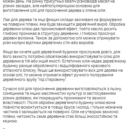
кожен день. На ринку присутньо безліч різновидів масел на
різних засадах, але найпопулярнішою основою для
виготовлення олії для просочення дерева є лляна олія.
Лак для дерева та інші фінішні склади засновані на формуванні
на поверхні плівки, яка буде захищати дерев'яний виріб. Обробка
деревини олією дає проникливий ефект, тобто масло досить
глибоко проникає в структуру деревини, і глибоко просочує
деревні волокна. Також за допомогою олії можна отримувати
різні колірні відтінки дерев'яних стін або виробів.
Якщо ви хочете щоб дерев'яний будинок прослужив довго, для
його захисту потрібно обов'язково використовувати олію для
деревини в тій або іншій якості. Естетично олія надає дерев'яному
будинку раніше обробленого і відшліфованого красивого
атласного блиску. Якщо ще використовувати віск для дерева на
основі олії, то можна отримати ефект ручного полірування
дерев'яного зрубу "під старовину".
Сучасні олії для просочення деревини виготовляються з льону,
соняшника та інших маслянистих культур із застосуванням
різних добавок, які покращують проникаючі та захисні
властивості. Після обробки дерев'яного будинку олією вона
повністю всмоктується в товщу бруса і колод, і тільки незначна
частина її залишається на поверхні. Олія не утворює захисної
плівки, натомість сама деревина стає більш зносостійкою та
міцною.