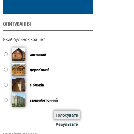
ОПИТУВАННЯ
Який будинок краще?
цегляний
дерев'яний
з блоків
залізобетонний
Голосувати
Результати