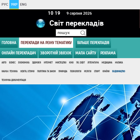
РУС
УКР
ENG
10:19
9 серпня 2026
Світ перекладів
ГОЛОВНА
ПЕРЕКЛАДИ НА РІЗНУ ТЕМАТИКУ
БІЛЬШЕ ПЕРЕКЛАДІВ
ОНЛАЙН ПЕРЕКЛАДАЧ
ЗВОРОТНІЙ ЗВЯЗОК
МАПА САЙТУ
РЕКЛАМА
АВТО
БІЗНЕС
ЕКОНОМІКА
ЗДОРОВ'Я
ІНТЕРНЕТ
МИСТЕЦТВО
КІНО
ПК, СОФТ
ЛІТЕРАТУРА
МЕДИЦИНА
МУЗИКА
НАУКА І ТЕХНІКА
ОСВІТА, ІСТОРІЯ
ПОЛІТИКА ТА ЗАКОН
ПРИРОДА
ПСИХОЛОГІЯ
РЕЛІГІЯ
СПОРТ
КРАЇНИ
БУДІВНИЦТВО
ТЕХНІЧНА ДОКУМЕНТАЦІЯ