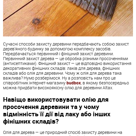
Сучасні способи захисту деревини передбачають собою захист
дерев'яного будинку за допомогою комплексу засобів.
Передбачається первинний і фінішний захист деревини.
Первинний захист дерева — це обробка різними просоченнями
(антисептиками). Фінішний захист — це відповідно використання
декоративних фінішних складів: лаків для дерева, фінішних
складів або олія для деревини. Чому ж олія для дерева така
важлива? Нумо розберімося. Ну а розповість нам про це
співробітник інтернет-магазину
budbox
, в якому безпосередньо
можна придбати високоякісну олію для деревини Altax.
Навіщо використовувати олію для
просочення деревини та у чому
відмінність її дії від лаку або інших
фінішних складів?
Олія для дерева — це природний спосіб захисту деревини на