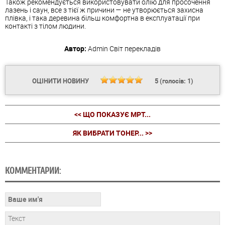
Також рекомендується використовувати олію для просочення
лазень і саун, все з тієї ж причини — не утворюється захисна
плівка, і така деревина більш комфортна в експлуатації при
контакті з тілом людини.
Автор:
Admin
Світ перекладів
ОЦІНИТИ НОВИНУ
5
(голосів:
1
)
<< ЩО ПОКАЗУЄ МРТ...
ЯК ВИБРАТИ ТОНЕР... >>
КОММЕНТАРИИ: