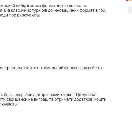
ирокий вибір ігрових форматів, що дозволяє
 Від класичних турнірів до інноваційних форматів гри,
види ігор включають:
оляє гравцям знайти оптимальний формат для себе та
 його щедрі бонусні програми та акції. Це чудова
ити свої шанси на виграш та отримати додаткові кошти
ключають: