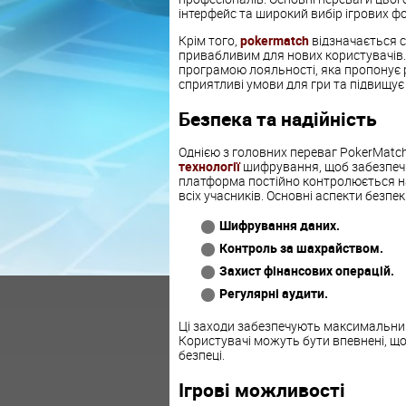
інтерфейс та широкий вибір ігрових ф
Крім того,
pokermatch
відзначається с
привабливим для нових користувачів.
програмою лояльності, яка пропонує р
сприятливі умови для гри та підвищує
Безпека та надійність
Однією з головних переваг PokerMatch
технології
шифрування, щоб забезпечит
платформа постійно контролюється на
всіх учасників. Основні аспекти безпе
Шифрування даних.
Контроль за шахрайством.
Захист фінансових операцій.
Регулярні аудити.
Ці заходи забезпечують максимальний 
Користувачі можуть бути впевнені, що 
безпеці.
Ігрові можливості