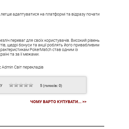
легше адаптуватися на платформі та відразу почати
зліч переваг для своїх користувачів. Високий рівень
тів, щедрі бонуси та акції роблять його привабливим
характеристикам PokerMatch став одним із
аїні та за її межами.
:
Admin
Світ перекладів
НУ
5
(голосів:
0
)
ЧОМУ ВАРТО КУПУВАТИ... >>