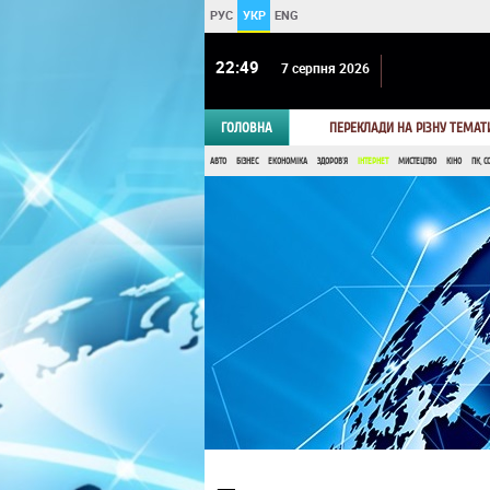
РУС
УКР
ENG
22 49
7 серпня 2026
ГОЛОВНА
ПЕРЕКЛАДИ НА РІЗНУ ТЕМАТ
АВТО
БІЗНЕС
ЕКОНОМІКА
ЗДОРОВ'Я
ІНТЕРНЕТ
МИСТЕЦТВО
КІНО
ПК, С