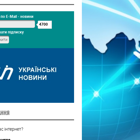
по E-Mail - новини
4700
ати підписку
АННЯ
с інтернет?
життя