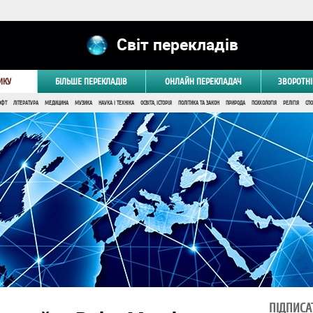
Світ перекладів
ИКУ
БІЛЬШЕ ПЕРЕКЛАДІВ
ОНЛАЙН ПЕРЕКЛАДАЧ
ЗВОРОТНІ
ОФТ
ЛІТЕРАТУРА
МЕДИЦИНА
МУЗИКА
НАУКА І ТЕХНІКА
ОСВІТА, ІСТОРІЯ
ПОЛІТИКА ТА ЗАКОН
ПРИРОДА
ПСИХОЛОГІЯ
РЕЛІГІЯ
СПО
ПІДПИСА