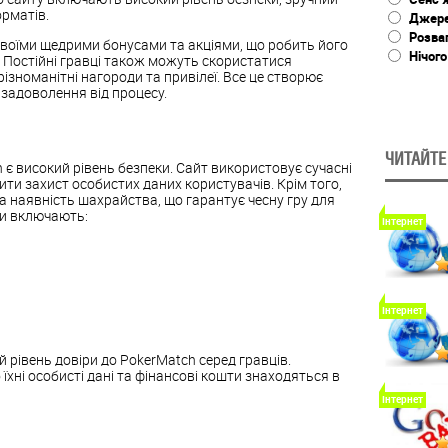
орматів.
Джере
Розва
воїми щедрими бонусами та акціями, що робить його
Нічого
 Постійні гравці також можуть скористатися
ізноманітні нагороди та привілеї. Все це створює
 задоволення від процесу.
ЧИТАЙТЕ
 є високий рівень безпеки. Сайт використовує сучасні
и захист особистих даних користувачів. Крім того,
 наявність шахрайства, що гарантує чесну гру для
ки включають:
Інтернет
Інтернет
рівень довіри до PokerMatch серед гравців.
їхні особисті дані та фінансові кошти знаходяться в
Інтернет