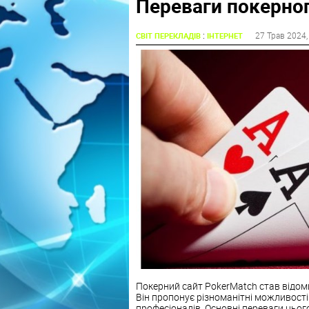
Переваги покерног
:
27 Трав 2024
СВІТ ПЕРЕКЛАДІВ
ІНТЕРНЕТ
Покерний сайт PokerMatch став відом
Він пропонує різноманітні можливості д
професіоналів. Основні переваги цьог