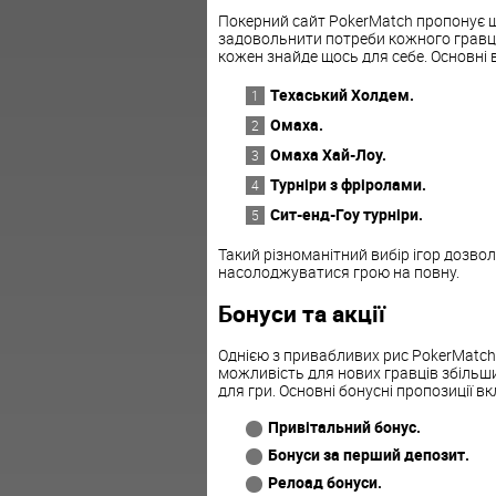
Покерний сайт PokerMatch пропонує ш
задовольнити потреби кожного гравця.
кожен знайде щось для себе. Основні 
Техаський Холдем.
Омаха.
Омаха Хай-Лоу.
Турніри з фріролами.
Сит-енд-Гоу турніри.
Такий різноманітний вибір ігор дозв
насолоджуватися грою на повну.
Бонуси та акції
Однією з привабливих рис PokerMatch є
можливість для нових гравців збільш
для гри. Основні бонусні пропозиції в
Привітальний бонус.
Бонуси за перший депозит.
Релоад бонуси.