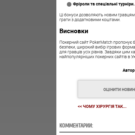
Фріроли та спеціальні турніри.
Ці бонуси дозволяють новим гравцям 
грати з додатковими коштами.
Висновки
Покерний сайт PokerMatch пропонує бе
безпеки, широкий вибір ігрових форма
для гравців усіх рівнів. Завдяки цим 
найпопулярніших покерних сайтів в Укр
Автор
ОЦІНИТИ НОВИ
<< ЧОМУ ХІРУРГІЯ ТАК...
КОММЕНТАРИИ: