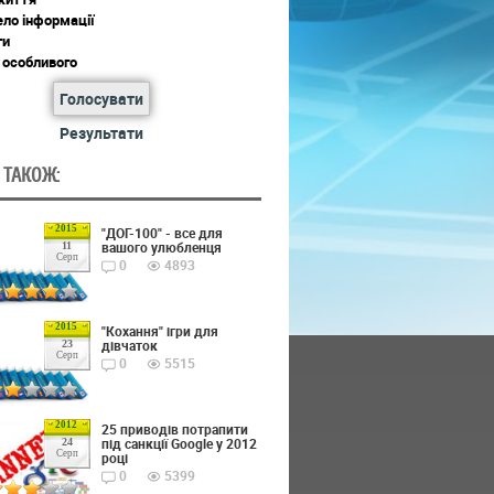
ло інформації
ги
 особливого
Голосувати
Результати
 ТАКОЖ:
2015
"ДОГ-100" - все для
вашого улюбленця
11
Серп
0
4893
2015
"Кохання" ігри для
дівчаток
23
Серп
0
5515
2012
25 приводів потрапити
під санкції Google у 2012
24
Серп
році
0
5399