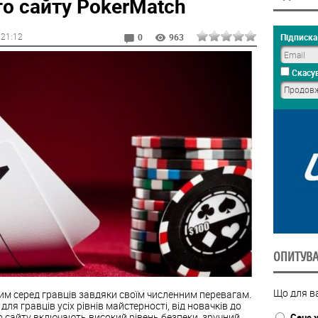
о сайту PokerMatch
, 21:12
Підписка 
0
963
Скасув
ОПИТУВ
Що для ва
им серед гравців завдяки своїм численним перевагам.
ля гравців усіх рівнів майстерності, від новачків до
о сайту включають високий рівень безпеки, зручний
Сенс 