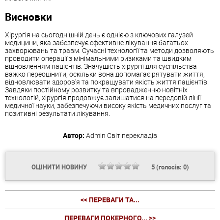
Висновки
Хірургія на сьогоднішній день є однією з ключових галузей
медицини, яка забезпечує ефективне лікування багатьох
захворювань та травм. Сучасні технології та методи дозволяють
проводити операції з мінімальними ризиками та швидким
відновленням пацієнтів. Значущість хірургії для суспільства
важко переоцінити, оскільки вона допомагає рятувати життя,
відновлювати здоров'я та покращувати якість життя пацієнтів.
Завдяки постійному розвитку та впровадженню новітніх
технологій, хірургія продовжує залишатися на передовій лінії
медичної науки, забезпечуючи високу якість медичних послуг та
позитивні результати лікування.
Автор:
Admin
Світ перекладів
ОЦІНИТИ НОВИНУ
5
(голосів:
0
)
<< ПЕРЕВАГИ ТА...
ПЕРЕВАГИ ПОКЕРНОГО... >>