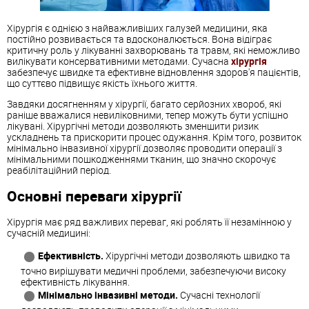
Хірургія є однією з найважливіших галузей медицини, яка
постійно розвивається та вдосконалюється. Вона відіграє
критичну роль у лікуванні захворювань та травм, які неможливо
вилікувати консервативними методами. Сучасна
хірургія
забезпечує швидке та ефективне відновлення здоров'я пацієнтів,
що суттєво підвищує якість їхнього життя.
Завдяки досягненням у хірургії, багато серйозних хвороб, які
раніше вважалися невиліковними, тепер можуть бути успішно
лікувані. Хірургічні методи дозволяють зменшити ризик
ускладнень та прискорити процес одужання. Крім того, розвиток
мінімально інвазивної хірургії дозволяє проводити операції з
мінімальними пошкодженнями тканин, що значно скорочує
реабілітаційний період.
Основні переваги хірургії
Хірургія має ряд важливих переваг, які роблять її незамінною у
сучасній медицині:
Ефективність.
Хірургічні методи дозволяють швидко та
точно вирішувати медичні проблеми, забезпечуючи високу
ефективність лікування.
Мінімально інвазивні методи.
Сучасні технології