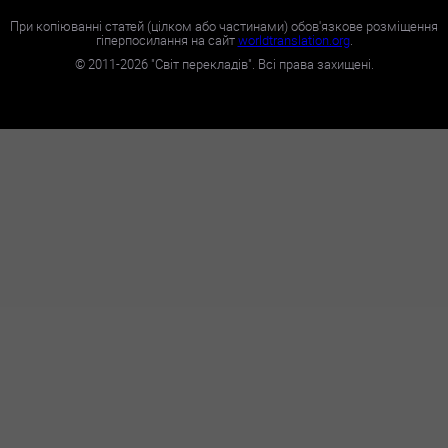
При копіюванні статей (цілком або частинами) обов'язкове розміщення
гіперпосилання на сайт
worldtranslation.org
.
©
2011-2026
"Світ перекладів". Всі права захищені.