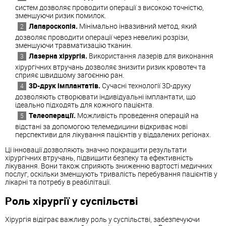
систем дозволяє проводити операції з високою точністю,
зменшуючи ризик помилок.
Лапароскопія.
Мінімально інвазивний метод, який
дозволяє проводити операції через невеликі розрізи,
зменшуючи травматизацію тканин.
Лазерна хірургія.
Використання лазерів для виконання
хірургічних втручань дозволяє знизити ризик кровотеч та
сприяє швидшому загоєнню ран.
3D-друк імплантатів.
Сучасні технології 3D-друку
дозволяють створювати індивідуальні імплантати, що
ідеально підходять для кожного пацієнта.
Телеоперації.
Можливість проведення операцій на
відстані за допомогою телемедицини відкриває нові
перспективи для лікування пацієнтів у віддалених регіонах.
Ці інновації дозволяють значно покращити результати
хірургічних втручань, підвищити безпеку та ефективність
лікування. Вони також сприяють зниженню вартості медичних
послуг, оскільки зменшують тривалість перебування пацієнтів у
лікарні та потребу в реабілітації.
Роль хірургії у суспільстві
Хірургія відіграє важливу роль у суспільстві, забезпечуючи