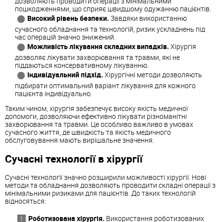
дозволяють проводити операції з мінімальними
пошкодженнями, що сприяє швидшому одужанню пацієнтів.
Високий рівень безпеки.
Завдяки використанню
сучасного обладнання та технологій, ризик ускладнень під
час операцій значно знижений.
Можливість лікування складних випадків.
Хірургія
дозволяє лікувати захворювання та травми, які не
піддаються консервативному лікуванню.
Індивідуальний підхід.
Хірургічні методи дозволяють
підбирати оптимальний варіант лікування для кожного
пацієнта індивідуально.
Таким чином, хірургія забезпечує високу якість медичної
допомоги, дозволяючи ефективно лікувати різноманітні
захворювання та травми. Це особливо важливо в умовах
сучасного життя, де швидкість та якість медичного
обслуговування мають вирішальне значення.
Сучасні технології в хірургії
Сучасні технології значно розширили можливості хірургії. Нові
методи та обладнання дозволяють проводити складні операції з
мінімальними ризиками для пацієнтів. До таких технологій
відносяться:
Роботизована хірургія.
Використання роботизованих