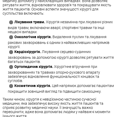
медичну допомогу у найскладніших випадках. Вона дозволяє
рятувати життя, відновлювати здоров'я та покращувати якість
життя пацієнтів. Основні аспекти значущості хірургії для
суспільства включають:
Лікування травм.
Хірургія незамінна при лікуванні різних
видів травм, включаючи аварії, спортивні травми та інші
нещасні випадки.
Онкологічна хірургія.
Видалення пухлин та лікування
ракових захворювань є одним з найважливіших напрямків
хірургії.
Кардіохірургія.
Лікування серцево-судинних
захворювань за допомогою хірургії дозволяє рятувати життя
багатьох пацієнтів.
Ортопедична хірургія.
Хірургічне втручання при
захворюваннях та травмах опорно-рухового апарату
забезпечує відновлення функціональності кінцівок та
суглобів.
Косметична хірургія.
Цей напрямок допомагає пацієнтам
покращити зовнішній вигляд та підвищити самооцінку.
Таким чином, хірургія є невід'ємною частиною сучасної
медицини, яка забезпечує високу якість життя пацієнтів та
сприяє розвитку медичної науки. Її значущість важко
переоцінити, адже вона допомагає людям у найважчі моменти
їхнього життя.