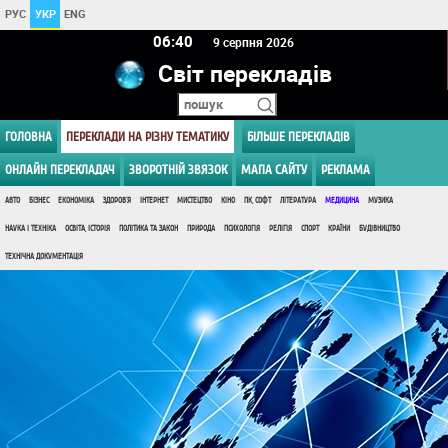
РУС
УКР
ENG
06 40
9 серпня 2026
Світ перекладів
ГОЛОВНА
ПЕРЕКЛАДИ НА РІЗНУ ТЕМАТИКУ
БІЛЬШЕ ПЕРЕКЛАДІВ
ОНЛАЙН ПЕРЕКЛАДАЧ
ЗВОРОТНІЙ ЗВЯЗОК
МАПА САЙТУ
РЕКЛАМА
АВТО
БІЗНЕС
ЕКОНОМІКА
ЗДОРОВ'Я
ІНТЕРНЕТ
МИСТЕЦТВО
КІНО
ПК, СОФТ
ЛІТЕРАТУРА
МЕДИЦИНА
МУЗИКА
НАУКА І ТЕХНІКА
ОСВІТА, ІСТОРІЯ
ПОЛІТИКА ТА ЗАКОН
ПРИРОДА
ПСИХОЛОГІЯ
РЕЛІГІЯ
СПОРТ
КРАЇНИ
БУДІВНИЦТВО
ТЕХНІЧНА ДОКУМЕНТАЦІЯ