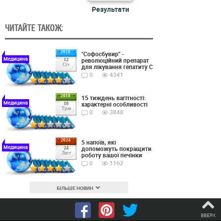
Результати
ЧИТАЙТЕ ТАКОЖ:
2018
"Софосбувир" -
Медицина
революційний препарат
12
Січ
для лікування гепатиту С
0
4341
2018
15 тиждень вагітності:
Медицина
характерні особливості
18
Трав
0
3848
2024
5 напоїв, які
Медицина
допоможуть покращити
24
Лист
роботу вашої печінки
0
1162
БІЛЬШЕ НОВИН
ВВЕРХ