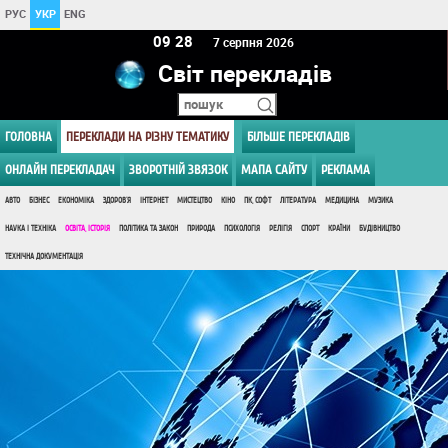
РУС
УКР
ENG
09:28
7 серпня 2026
Світ перекладів
ГОЛОВНА
ПЕРЕКЛАДИ НА РІЗНУ ТЕМАТИКУ
БІЛЬШЕ ПЕРЕКЛАДІВ
ОНЛАЙН ПЕРЕКЛАДАЧ
ЗВОРОТНІЙ ЗВЯЗОК
МАПА САЙТУ
РЕКЛАМА
АВТО
БІЗНЕС
ЕКОНОМІКА
ЗДОРОВ'Я
ІНТЕРНЕТ
МИСТЕЦТВО
КІНО
ПК, СОФТ
ЛІТЕРАТУРА
МЕДИЦИНА
МУЗИКА
НАУКА І ТЕХНІКА
ОСВІТА, ІСТОРІЯ
ПОЛІТИКА ТА ЗАКОН
ПРИРОДА
ПСИХОЛОГІЯ
РЕЛІГІЯ
СПОРТ
КРАЇНИ
БУДІВНИЦТВО
ТЕХНІЧНА ДОКУМЕНТАЦІЯ