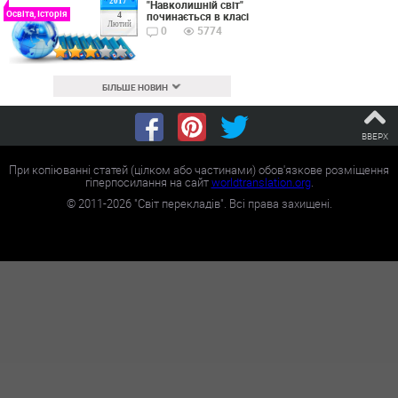
2017
"Навколишній світ"
Освіта, Історія
починається в класі
4
Лютий
0
5774
БІЛЬШЕ НОВИН
ВВЕРХ
При копіюванні статей (цілком або частинами) обов'язкове розміщення
гіперпосилання на сайт
worldtranslation.org
.
©
2011-2026
"Світ перекладів". Всі права захищені.