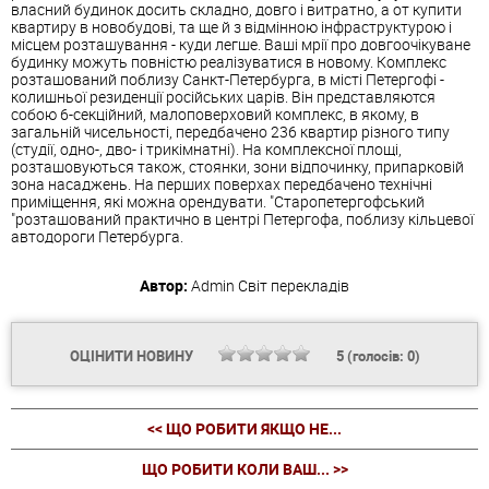
власний будинок досить складно, довго і витратно, а от купити
квартиру в новобудові, та ще й з відмінною інфраструктурою і
місцем розташування - куди легше. Ваші мрії про довгоочікуване
будинку можуть повністю реалізуватися в новому. Комплекс
розташований поблизу Санкт-Петербурга, в місті Петергофі -
колишньої резиденції російських царів. Він представляются
собою 6-секційний, малоповерховий комплекс, в якому, в
загальній чисельності, передбачено 236 квартир різного типу
(студії, одно-, дво- і трикімнатні). На комплексної площі,
розташовуються також, стоянки, зони відпочинку, припарковій
зона насаджень. На перших поверхах передбачено технічні
приміщення, які можна орендувати. "Старопетергофський
"розташований практично в центрі Петергофа, поблизу кільцевої
автодороги Петербурга.
Автор:
Admin
Світ перекладів
ОЦІНИТИ НОВИНУ
5
(голосів:
0
)
<< ЩО РОБИТИ ЯКЩО НЕ...
ЩО РОБИТИ КОЛИ ВАШ... >>