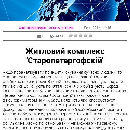
:
14 Лист 2014
, 11:46
СВІТ ПЕРЕКЛАДІВ
ОСВІТА, ІСТОРІЯ
0
2472
Житловий комплекс
"Старопетергофскій"
Якщо проаналізувати принципи існування сучасної людини, то
становітся очевидним той факт, що для кожної людини є
особливо важливі речі. Звичайно ж, людина індивідуальна, але,
тим не менше, існують поняття і речі, які їх об'єднують. Серед
таких, напевно, особливо важливим є наявність власного житла.
Це реально створює якийсь опорний пункт (кажучи вже
військовими термінами), базу, наявність якої способствует
стимулювання всіх процесів. Наприклад, всі напевно, знають
фразу про справжнього чоловіка, який зобов'язаний "посадити
дерево, побудувати будинок і виростити сина". Це завжди просто
на словах, але потрапляючи в реальну ситуацію, ми часто пасу,
оскільки не маємо тієї самої бази. У ній можна жити самому,
ростити дітей, впевнено заглядати в майбутнє. Побудувати свій