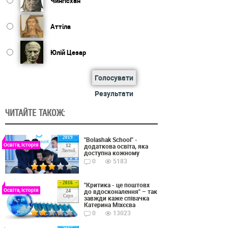
Чингісхан
Аттіла
Юлій Цезар
Голосувати
Результати
ЧИТАЙТЕ ТАКОЖ:
2019
"Bolashak School" -
Освіта, Історія
додаткова освіта, яка
12
Лютий
доступна кожному
0
5183
2016
"Критика - це поштовх
Освіта, Історія
до вдосконалення" – так
24
Серп
завжди каже співачка
Катерина Міхєєва
0
13023