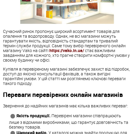
Сучасний ринок пропонує широкий асортимент товарів для
опалення та водопроводу. Однак, не всі магазини можуть
гарантувати якість, відповідність стандартам та тривалий
термін служби продукції. Саме тому вибір перевіреного онлайн
магазину Vako на сайті
https://vako.in.ua/
стає важливим
завданням для кожного, хто прагне створити комфортні умови у
своєму будинку чи офісі.
Купівля в перевіреному магазині забезпечує захист від підробок,
доступ до якісної консультації фахівців, а також вигідні
гарантійні умови. У цій статті ми розглянемо ключові переваги
такого підходу.
Переваги перевірених онлайн магазинів
Звернення до надійних магазинів має кілька важливих переваг:
Якість продукції.
Перевірені магазини співпрацюють
лише з відомими виробниками, що гарантує довговічність та
безпеку товарів.
Широкий вибір.
У каталозі можна знайти продукцію для