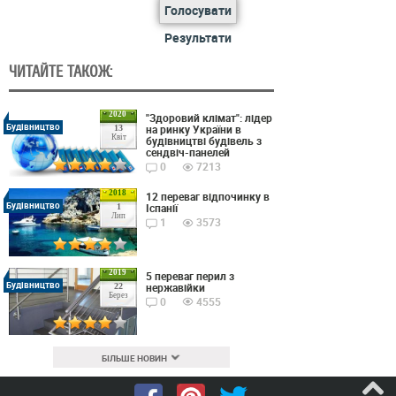
Голосувати
Результати
ЧИТАЙТЕ ТАКОЖ:
2020
"Здоровий клімат": лідер
Будівництво
на ринку України в
13
Квіт
будівництві будівель з
сендвіч-панелей
0
7213
2018
12 переваг відпочинку в
Будівництво
Іспанії
1
Лип
1
3573
2019
5 переваг перил з
Будівництво
нержавійки
22
Берез
0
4555
БІЛЬШЕ НОВИН