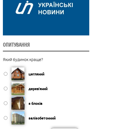
ОПИТУВАННЯ
Який будинок краще?
цегляний
дерев'яний
з блоків
залізобетонний