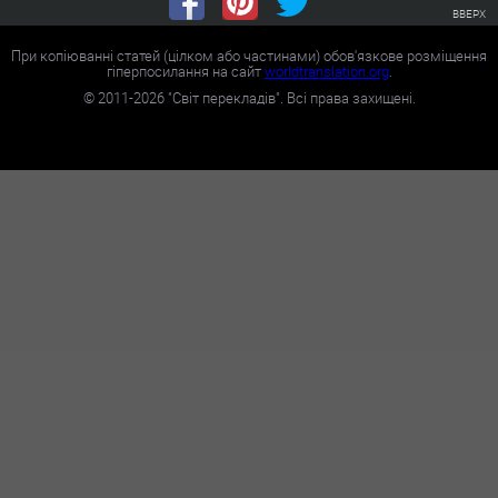
ВВЕРХ
При копіюванні статей (цілком або частинами) обов'язкове розміщення
гіперпосилання на сайт
worldtranslation.org
.
©
2011-2026
"Світ перекладів". Всі права захищені.