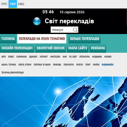
РУС
УКР
ENG
05:46
10 серпня 2026
Світ перекладів
ГОЛОВНА
ПЕРЕКЛАДИ НА РІЗНУ ТЕМАТИКУ
БІЛЬШЕ ПЕРЕКЛАДІВ
ОНЛАЙН ПЕРЕКЛАДАЧ
ЗВОРОТНІЙ ЗВЯЗОК
МАПА САЙТУ
РЕКЛАМА
АВТО
БІЗНЕС
ЕКОНОМІКА
ЗДОРОВ'Я
ІНТЕРНЕТ
МИСТЕЦТВО
КІНО
ПК, СОФТ
ЛІТЕРАТУРА
МЕДИЦИНА
МУЗИКА
НАУКА І ТЕХНІКА
ОСВІТА, ІСТОРІЯ
ПОЛІТИКА ТА ЗАКОН
ПРИРОДА
ПСИХОЛОГІЯ
РЕЛІГІЯ
СПОРТ
КРАЇНИ
БУДІВНИЦТВО
ТЕХНІЧНА ДОКУМЕНТАЦІЯ