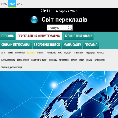
РУС
УКР
ENG
20:11
6 серпня 2026
Світ перекладів
ГОЛОВНА
ПЕРЕКЛАДИ НА РІЗНУ ТЕМАТИКУ
БІЛЬШЕ ПЕРЕКЛАДІВ
ОНЛАЙН ПЕРЕКЛАДАЧ
ЗВОРОТНІЙ ЗВЯЗОК
МАПА САЙТУ
РЕКЛАМА
АВТО
БІЗНЕС
ЕКОНОМІКА
ЗДОРОВ'Я
ІНТЕРНЕТ
МИСТЕЦТВО
КІНО
ПК, СОФТ
ЛІТЕРАТУРА
МЕДИЦИНА
МУЗИКА
НАУКА І ТЕХНІКА
ОСВІТА, ІСТОРІЯ
ПОЛІТИКА ТА ЗАКОН
ПРИРОДА
ПСИХОЛОГІЯ
РЕЛІГІЯ
СПОРТ
КРАЇНИ
БУДІВНИЦТВО
ТЕХНІЧНА ДОКУМЕНТАЦІЯ