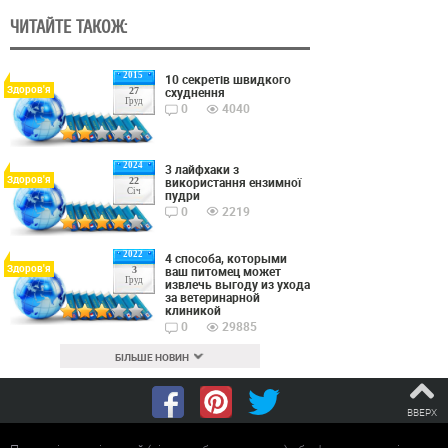
ЧИТАЙТЕ ТАКОЖ:
2015
10 секретів швидкого
Здоров'я
схуднення
27
Груд
0
4040
2024
3 лайфхаки з
Здоров'я
використання ензимної
22
Січ
пудри
0
2219
2022
4 способа, которыми
Здоров'я
ваш питомец может
3
Груд
извлечь выгоду из ухода
за ветеринарной
клиникой
0
29885
БІЛЬШЕ НОВИН
ВВЕРХ