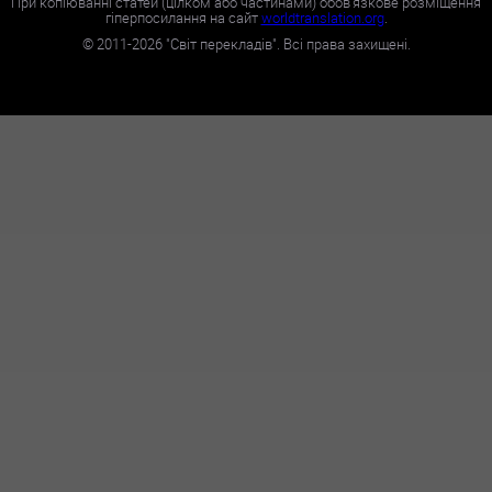
При копіюванні статей (цілком або частинами) обов'язкове розміщення
гіперпосилання на сайт
worldtranslation.org
.
©
2011-2026
"Світ перекладів". Всі права захищені.