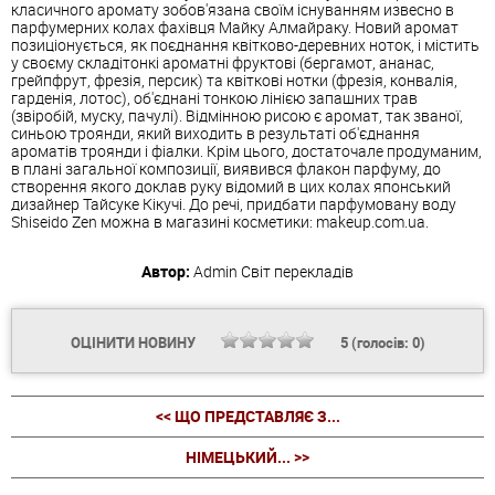
класичного аромату зобов'язана своїм існуванням извесно в
парфумерних колах фахівця Майку Алмайраку. Новий аромат
позиціонується, як поєднання квітково-деревних ноток, і містить
у своєму складітонкі ароматні фруктові (бергамот, ананас,
грейпфрут, фрезія, персик) та квіткові нотки (фрезія, конвалія,
гарденія, лотос), об'єднані тонкою лінією запашних трав
(звіробій, муску, пачулі). Відмінною рисою є аромат, так званої,
синьою троянди, який виходить в результаті об'єднання
ароматів троянди і фіалки. Крім цього, достаточале продуманим,
в плані загальної композиції, виявився флакон парфуму, до
створення якого доклав руку відомий в цих колах японський
дизайнер Тайсуке Кікучі. До речі, придбати парфумовану воду
Shiseido Zen можна в магазині косметики: makeup.com.ua.
Автор:
Admin
Світ перекладів
ОЦІНИТИ НОВИНУ
5
(голосів:
0
)
<< ЩО ПРЕДСТАВЛЯЄ З...
НІМЕЦЬКИЙ... >>