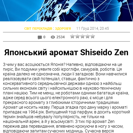
:
11 Груд 2014
, 20:45
СВІТ ПЕРЕКЛАДІВ
ЗДОРОВ'Я
0
2534
Японський аромат Shiseido Zen
З чим у вас асоціюється Японія? Напевно, відповідаючи на це
пиріс, Ви подумки уявите собі ієрогліфи, самураїв, роботів. Ця
країна далеко не однозначна, люди її загадкові. Вони навчилися
реалізовувати свій потенціал, ставши, фактично з
консервативного середньовічної держави однією з найбільш
сильних економік світу і найсильнішою в науково-технічному
плані нацією. Тим не менш, не роботами одними багатаця країна,
адже серед всього цього електронного раю, є місце і для
прекрасного аромату з глибокими історичними традиціями.
Аромат це носить назву. Перша згадка про дану марку і ароматі
припадає на 1964 рік. Випущений тоді парфум, в досить короткий
термін знайшов небувалу популярність, не тільки на
національній арені, а й у всьомусвіті. З тих пір аромат Zen
пережив два перевидання, впевнено крокуючи в ногу з часом,
відповідаючи запитам сучасних модниць. Сучасна версія