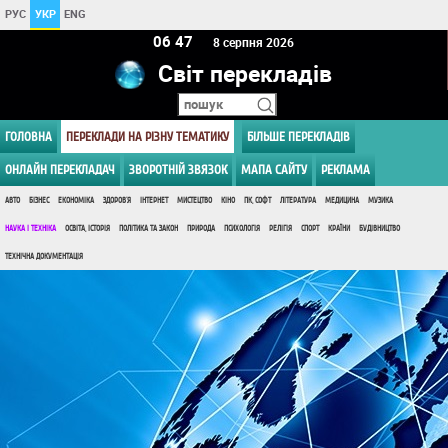
РУС
УКР
ENG
06 47
8 серпня 2026
Світ перекладів
ГОЛОВНА
ПЕРЕКЛАДИ НА РІЗНУ ТЕМАТИКУ
БІЛЬШЕ ПЕРЕКЛАДІВ
ОНЛАЙН ПЕРЕКЛАДАЧ
ЗВОРОТНІЙ ЗВЯЗОК
МАПА САЙТУ
РЕКЛАМА
АВТО
БІЗНЕС
ЕКОНОМІКА
ЗДОРОВ'Я
ІНТЕРНЕТ
МИСТЕЦТВО
КІНО
ПК, СОФТ
ЛІТЕРАТУРА
МЕДИЦИНА
МУЗИКА
НАУКА І ТЕХНІКА
ОСВІТА, ІСТОРІЯ
ПОЛІТИКА ТА ЗАКОН
ПРИРОДА
ПСИХОЛОГІЯ
РЕЛІГІЯ
СПОРТ
КРАЇНИ
БУДІВНИЦТВО
ТЕХНІЧНА ДОКУМЕНТАЦІЯ