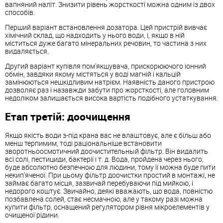
вапняний наліт. Знизити рівень жорсткості можна одним із двох
способів.
Перший варіант встановлення дозатора. Цей пристрій вивчає
хімічний склад, що надходить у нього води, і, якщо в ній
міститься дуже багато мінеральних речовин, то частина з них
видаляється.
Другий варіант купівля пом'якшувача, прискорюючого іонний
обмін, завдяки якому містяться у воді магній і кальцій
замінюються нешкідливим натрієм. Наявність даного пристрою
дозволяє раз і назавжди забути про жорсткості, але головним
недоліком залишається висока вартість подібного устаткування.
Етап третій: доочищення
Якщо якість води з-під крана вас не влаштовує, але є більш або
менш терпимим, тоді раціональніше встановити
зворотньоосмотичний доочистительный фільтр. Він видалить
всі солі, пестициди, бактерії і т. д. Вода, пройдена через нього,
буде абсолютно безпечною для людини, тому її можна буде пити
некип'яченої. При цьому фільтр доочистки простий в монтажі, не
займає багато місця, зазвичай перебуваючи під мийкою, і
недорого коштує. Звичайно, деякі вважають, що вода, повністю
позбавлена солей, стає несмачною, але у такому разі можна
купити фільтр, оснащений регулятором рівня мікроелементів у
очищеної рідини.