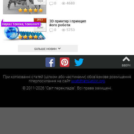
Черв
0
4680
2013
3D принтер і принцип
Наука і Техніка, Технології
його роботи
24
Жовт
0
5753
БІЛЬШЕ НОВИН
ВВЕРХ
При копіюванні статей (цілком або частинами) обов'язкове розміщення
гіперпосилання на сайт
worldtranslation.org
.
©
2011-2026
"Світ перекладів". Всі права захищені.