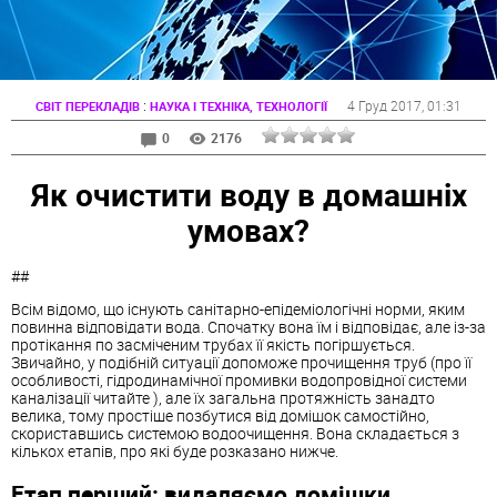
:
4 Груд 2017
, 01:31
СВІТ ПЕРЕКЛАДІВ
НАУКА І ТЕХНІКА, ТЕХНОЛОГІЇ
0
2176
Як очистити воду в домашніх
умовах?
##
Всім відомо, що існують санітарно-епідеміологічні норми, яким
повинна відповідати вода. Спочатку вона їм і відповідає, але із-за
протікання по засміченим трубах її якість погіршується.
Звичайно, у подібній ситуації допоможе прочищення труб (про її
особливості, гідродинамічної промивки водопровідної системи
каналізації читайте ), але їх загальна протяжність занадто
велика, тому простіше позбутися від домішок самостійно,
скориставшись системою водоочищення. Вона складається з
кількох етапів, про які буде розказано нижче.
Етап перший: видаляємо домішки