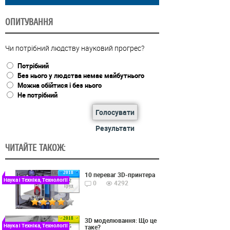
ОПИТУВАННЯ
Чи потрібний людству науковий прогрес?
Потрібний
Без нього у людства немає майбутнього
Можна обійтися і без нього
Не потрібний
Голосувати
Результати
ЧИТАЙТЕ ТАКОЖ:
2018
10 переваг 3D-принтера
Наука і Техніка, Технології
22
0
4292
Груд
2018
3D моделювання: Що це
Наука і Техніка, Технології
таке?
15