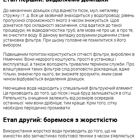
До механічних домішок слід віднести пісок, мул, металеву
стружку і т. д. Все це зазвичай знаходиться у водопроводі, рівень
пропускної спроможності якого з часом знижується. Щоб
дізнатися про складності засмічення, слід вдатися до такої
процедури, як відеодіагностіка труб, але мова не про це, а про те,
як очистити воду. В даному випадку розумним рішенням стане
установка фільтра. При цьому головне не помилитися з його
вибором.
Підвищеним попитом користуються сітчасті фільтри, вироблені в
Німеччині. Вони недорого коштують, прості в установці і
експлуатації, а також володіють тривалим терміном служби. Про
влаштування таких фільтрів слід розповісти докладніше, адже
тільки, знаючи про нього, ви зможете зрозуміти, яким саме
чином відбувається видалення домішок.
Неочищена вода надходить у спеціальний фільтруючий елемент.
Це призводить до того, що пісок і інша бруд залишається в сітці.
Ретельність очищення залежить від розмірів осередків
останньої: чим вони дрібніше, тим краще. Крім того, сітку
необхідно періодично промивати.
Етап другий: боремося з жорсткістю
Використання жорсткої води призводить до того, що на
ємностях або запчастинах побутової техніки з часом з'являється