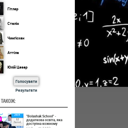
Гітлер
Сталін
Чингісхан
Аттіла
Юлій Цезар
Голосувати
Результати
 ТАКОЖ:
2019
"Bolashak School" -
я
додаткова освіта, яка
12
Лютий
доступна кожному