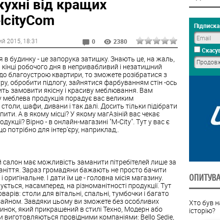
кухні від кращих
lcityCom
Підписка 
ий 2015
, 18:31
0
2380
Скасув
в будинку - це запорука затишку. Знають це, на жаль,
 кінці робочого дня в непривабливий і незатишний
до благоустрою квартири, то зможете розібратися з
у, обробити підлогу, зайнятися фарбуванням стін -ось
ить замовити якісну і красиву меблювання. Вам
у меблева продукція порадує вас великим
столи, шафи, дивани і так далі. Досить тільки підібрати
ити. А в якому місці? У якому магАзіній вас чекає
укції? Вірно - в онлайн-магазині "M-City". Тут у вас є
о потрібно для інтер'єру, наприклад,.
салон має можливість заманити пітребітелей лише за
маніття. Зараз громадяни бажають не просто бачити
ОПИТУВ
 оригінальне. І дати їм це - головна місія магазину.
жується, насамперед, на різноманітності продукції. Тут
рів: столи для вітальні, спальні, тумбочки і багато
изайном. Завдяки цьому ви зможете без особливих
Хто був 
инок, який прикрашений в стилі Техно, Модерн або
історію?
би виготовляються провідними компаніями: Bello Sedie,