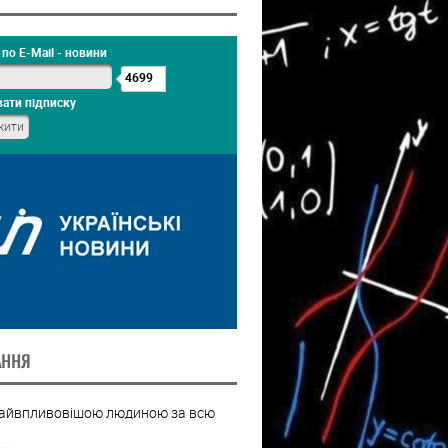
по E-Mail - новини
4699
ати підписку
АННЯ
найвпливовішою людиною за всю