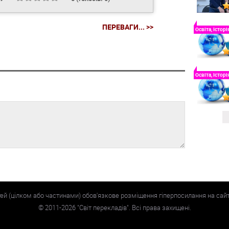
ПЕРЕВАГИ... >>
Освіта, Історі
Освіта, Історі
тей (цілком або частинами) обов'язкове розміщення гіперпосилання на сай
©
2011-2026
"Світ перекладів". Всі права захищені.