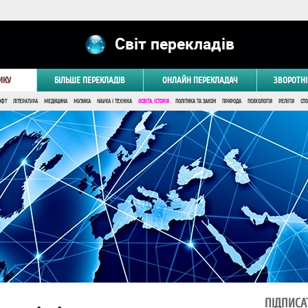
Світ перекладів
ИКУ
БІЛЬШЕ ПЕРЕКЛАДІВ
ОНЛАЙН ПЕРЕКЛАДАЧ
ЗВОРОТНІ
ОФТ
ЛІТЕРАТУРА
МЕДИЦИНА
МУЗИКА
НАУКА І ТЕХНІКА
ОСВІТА, ІСТОРІЯ
ПОЛІТИКА ТА ЗАКОН
ПРИРОДА
ПСИХОЛОГІЯ
РЕЛІГІЯ
СПО
ПІДПИСА