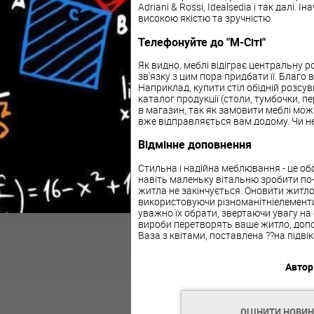
Adriani & Rossi, Idealsedia і так далі. 
високою якістю та зручністю.
Телефонуйте до "М-Сіті"
Як видно, меблі відіграє центральну 
зв'язку з цим пора придбати її. Благ
Наприклад, купити стіл обідній розсув
каталог продукції (столи, тумбочки, пер
в магазин, так як замовити меблі можн
вже відправляється вам додому. Чи не
Відмінне доповнення
Стильна і надійна меблювання - це об
навіть маленьку вітальню зробити п
житла не закінчується. Оновити житл
використовуючи різноманітніелементи:
уважно їх обрати, звертаючи увагу на
вироби перетворять ваше житло, допо
Ваза з квітами, поставлена ??на підві
Автор
ОЦІНИТИ НОВИ