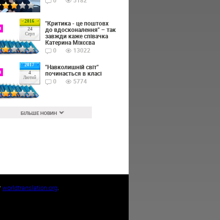
0
5182
2016
"Критика - це поштовх
я
до вдосконалення" – так
24
Серп
завжди каже співачка
Катерина Міхєєва
0
13022
2017
"Навколишній світ"
я
починається в класі
4
Лютий
0
5774
БІЛЬШЕ НОВИН
т
worldtranslation.org
.