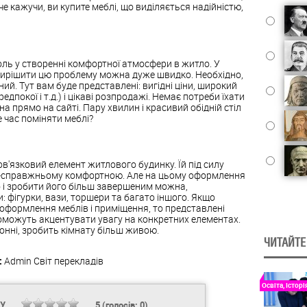
Іначе кажучи, ви купите меблі, що виділяється надійністю,
роль у створенні комфортної атмосфери в житло. У
о вирішити цю проблему можна дуже швидко. Необхідно,
ний. Тут вам буде представлені: вигідні ціни, широкий
едпокої і т.д.) і цікаві розпродажі. Немає потреби їхати
а прямо на сайті. Пару хвилин і красивий обідній стіл
 час поміняти меблі?
ов'язковий елемент житлового будинку. Їй під силу
о-справжньому комфортною. Але на цьому оформлення
о і зробити його більш завершеним можна,
 фігурки, вази, торшери та багато іншого. Якщо
 оформлення меблів і приміщення, то представлені
можуть акцентувати увагу на конкретних елементах.
конні, зробить кімнату більш живою.
ЧИТАЙТЕ
:
Admin
Світ перекладів
Освіта, Історі
НУ
5
(голосів:
0
)