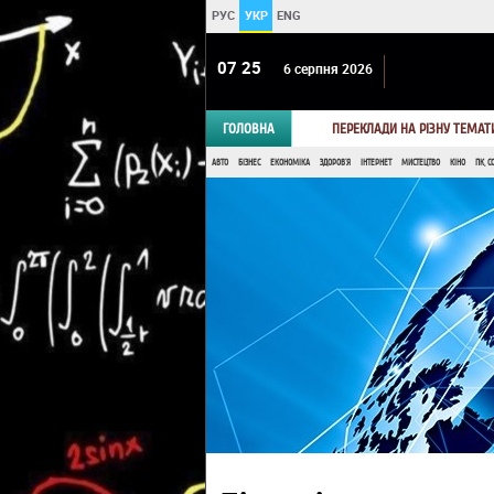
РУС
УКР
ENG
07:25
6 серпня 2026
ГОЛОВНА
ПЕРЕКЛАДИ НА РІЗНУ ТЕМАТ
АВТО
БІЗНЕС
ЕКОНОМІКА
ЗДОРОВ'Я
ІНТЕРНЕТ
МИСТЕЦТВО
КІНО
ПК, С