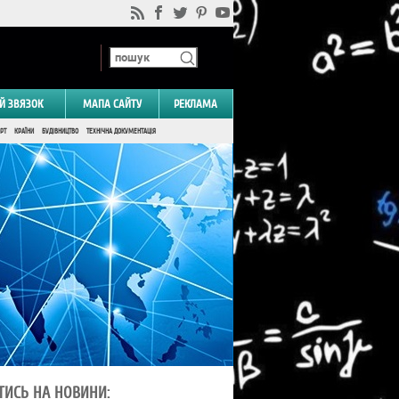
Й ЗВЯЗОК
МАПА САЙТУ
РЕКЛАМА
РТ
КРАЇНИ
БУДІВНИЦТВО
ТЕХНІЧНА ДОКУМЕНТАЦІЯ
ТИСЬ НА НОВИНИ: