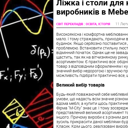
Ліжка і столи для 
виробників в Mebe
:
11 Лют
СВІТ ПЕРЕКЛАДІВ
ОСВІТА, ІСТОРІЯ
Високоякісна і комфортна меблювання 
мало. І тому страждають, приходячи в
будинок. Якщо серйозно поставитися 
проблемою. Встановити стильну люстр
відмінний початок. Однак ще не завад
щастить, так як на вітчизняному ринк
асортиментом. Є практично все: обідні 
товар з відповідним оформленням і куп
значний вибір недорогою і зручною прод
можливість підібрати практично все, щ
Великий вибір товарів
Будь-який поважаючий себе меблевий 
умови, що надасть всім значне різно
вдома меблі, а купити щось практичне і
Фірма "M-City" знає це. І тому зосеред
представлений великий асортимент това
іншого. Причому вироби є з різним д
зусиль прикрасити даної меблями буд
Класик. Крім цього, реалізовані виро