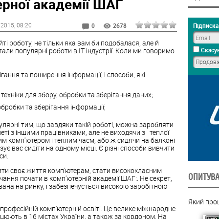
рної академії ШАГ
 2015
, 08:20
Підписка 
0
2678
ті роботу, не тільки яка вам би подобалася, але й
али популярні роботи в IT індустрії. Коли ми говоримо
Скасув
гання та поширення інформації, і способи, які
ехніки для збору, обробки та зберігання даних;
обробки та зберігання інформації;
опулярні тим, що завдяки такій роботі, можна заробляти
еті з іншими працівниками, але не виходячи з теплої
им комп'ютером і теплим чаєм, або ж сидячи на балконі
зує вас сидіти на одному місці. Є різні способи вивчити
си.
ити своє життя комп'ютерам, стати висококласним
ОПИТУВ
чання почати в комп'ютерній академії ШАГ:. Не секрет,
ана на ринку, і забезпечується високою заробітною
Який про
рофесійній комп'ютерній освіті. Це велике міжнародне
ацюють в 16 містах України, а також за кордоном. На