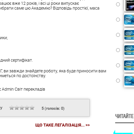
ацює вже 12 років, і всі ці роки випускає
ибрати саме цю Академію? Відповідь простієї, маса
ики;
ний сертифікат.
, ви завжди знайдете роботу, яка буде приносити вам
меться по достоїнству.
:
Admin
Світ перекладів
НУ
5
(голосів:
0
)
ЧИТАЙТЕ
ЩО ТАКЕ ЛЕГАЛІЗАЦІЯ... >>