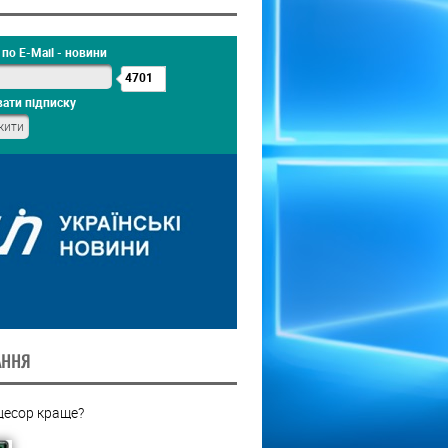
по E-Mail - новини
4701
ати підписку
АННЯ
цесор краще?