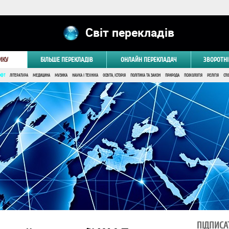
Світ перекладів
ИКУ
БІЛЬШЕ ПЕРЕКЛАДІВ
ОНЛАЙН ПЕРЕКЛАДАЧ
ЗВОРОТНІ
ОФТ
ЛІТЕРАТУРА
МЕДИЦИНА
МУЗИКА
НАУКА І ТЕХНІКА
ОСВІТА, ІСТОРІЯ
ПОЛІТИКА ТА ЗАКОН
ПРИРОДА
ПСИХОЛОГІЯ
РЕЛІГІЯ
СПО
ПІДПИСА