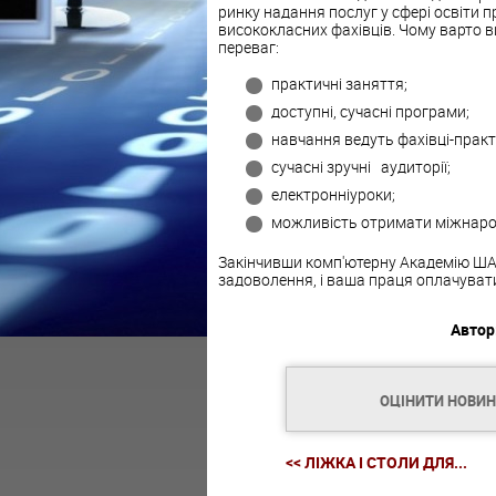
ринку надання послуг у сфері освіти пр
висококласних фахівців. Чому варто в
переваг:
практичні заняття;
доступні, сучасні програми;
навчання ведуть фахівці-практ
сучасні зручні аудиторії;
електронніуроки;
можливість отримати міжнарод
Закінчивши комп'ютерну Академію ШАГ
задоволення, і ваша праця оплачувати
Автор
ОЦІНИТИ НОВИ
<< ЛІЖКА І СТОЛИ ДЛЯ...