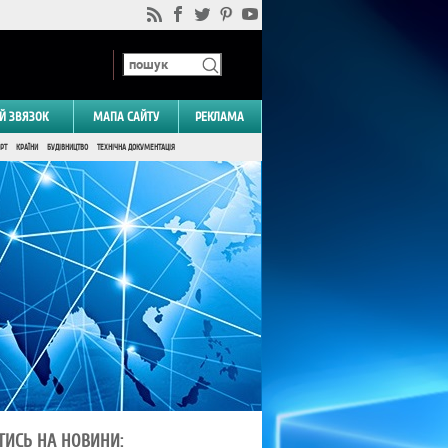
Й ЗВЯЗОК
МАПА САЙТУ
РЕКЛАМА
РТ
КРАЇНИ
БУДІВНИЦТВО
ТЕХНІЧНА ДОКУМЕНТАЦІЯ
ТИСЬ НА НОВИНИ: