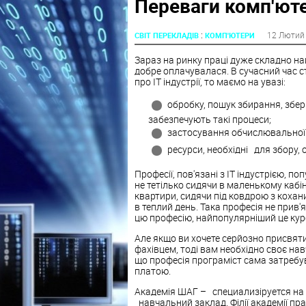
Переваги комп'юте
:
12 Лютий
СВІТ ПЕРЕКЛАДІВ
КОМП'ЮТЕРИ
Зараз на ринку праці дуже складно най
добре оплачувалася. В сучасний час ст
про IT індустрії, то маємо на увазі:
обробку, пошук збирання, збері
забезпечують такі процеси;
застосування обчислювальної т
ресурси, необхідні для збору, 
Професії, пов'язані з IT індустрією, п
не тетілько сидячи в маленькому кабін
квартири, сидячи під ковдрою з кохан
в теплий день. Така професія не прив'я
цю професію, найпопулярніший це кур
Але якщо ви хочете серйозно присвят
фахівцем, тоді вам необхідно своє нав
що професія програміст сама затребув
платою.
Академія ШАГ – специализіруется на п
навчальний заклад. Філії академії пр