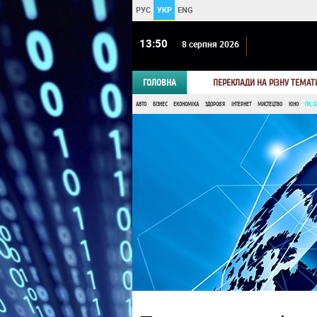
РУС
УКР
ENG
13 50
8 серпня 2026
ГОЛОВНА
ПЕРЕКЛАДИ НА РІЗНУ ТЕМАТ
АВТО
БІЗНЕС
ЕКОНОМІКА
ЗДОРОВ'Я
ІНТЕРНЕТ
МИСТЕЦТВО
КІНО
ПК, С