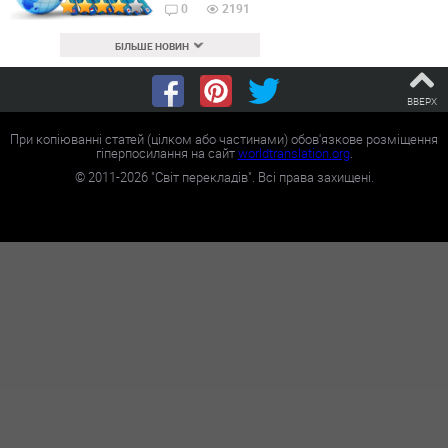
0
2191
БІЛЬШЕ НОВИН
ВВЕРХ
При копіюванні статей (цілком або частинами) обов'язкове розміщення
гіперпосилання на сайт
worldtranslation.org
.
©
2011-2026
"Світ перекладів". Всі права захищені.