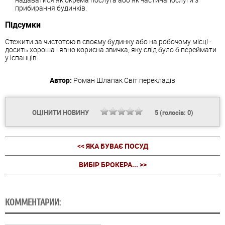
прибирання будинків.
Підсумки
Стежити за чистотою в своєму будинку або на робочому місці -
досить хороша і явно корисна звичка, яку слід було б переймати
у іспанців.
Автор:
Роман Шлапак
Світ перекладів
ОЦІНИТИ НОВИНУ
5
(голосів:
0
)
<< ЯКА БУВАЄ ПОСУД
ВИБІР БРОКЕРА... >>
КОММЕНТАРИИ: