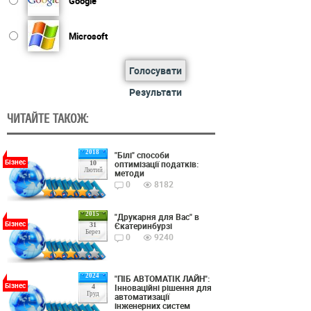
Google
Microsoft
Голосувати
Результати
ЧИТАЙТЕ ТАКОЖ:
2018
"Білі" способи
Бізнес
оптимізації податків:
10
Лютий
методи
0
8182
2015
"Друкарня для Вас" в
Бізнес
Єкатеринбурзі
31
Берез
0
9240
2024
"ПІБ АВТОМАТІК ЛАЙН":
Бізнес
Інноваційні рішення для
4
Груд
автоматизації
інженерних систем