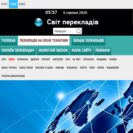
РУС
УКР
ENG
05 57
6 серпня 2026
Світ перекладів
ГОЛОВНА
ПЕРЕКЛАДИ НА РІЗНУ ТЕМАТИКУ
БІЛЬШЕ ПЕРЕКЛАДІВ
ОНЛАЙН ПЕРЕКЛАДАЧ
ЗВОРОТНІЙ ЗВЯЗОК
МАПА САЙТУ
РЕКЛАМА
АВТО
БІЗНЕС
ЕКОНОМІКА
ЗДОРОВ'Я
ІНТЕРНЕТ
МИСТЕЦТВО
КІНО
ПК, СОФТ
ЛІТЕРАТУРА
МЕДИЦИНА
МУЗИКА
НАУКА І ТЕХНІКА
ОСВІТА, ІСТОРІЯ
ПОЛІТИКА ТА ЗАКОН
ПРИРОДА
ПСИХОЛОГІЯ
РЕЛІГІЯ
СПОРТ
КРАЇНИ
БУДІВНИЦТВО
ТЕХНІЧНА ДОКУМЕНТАЦІЯ