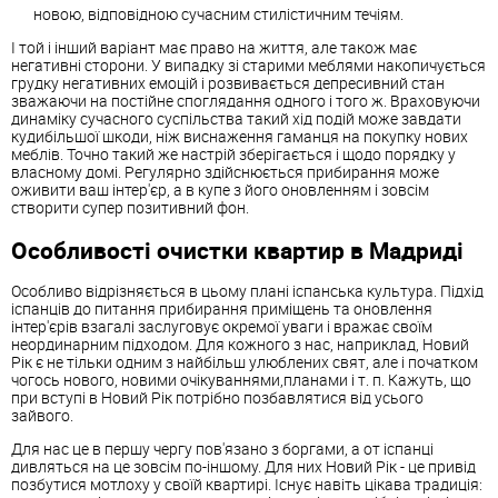
новою, відповідною сучасним стилістичним течіям.
І той і інший варіант має право на життя, але також має
негативні сторони. У випадку зі старими меблями накопичується
грудку негативних емоцій і розвивається депресивний стан
зважаючи на постійне споглядання одного і того ж. Враховуючи
динаміку сучасного суспільства такий хід подій може завдати
кудибільшої шкоди, ніж виснаження гаманця на покупку нових
меблів. Точно такий же настрій зберігається і щодо порядку у
власному домі. Регулярно здійснюється прибирання може
оживити ваш інтер'єр, а в купе з його оновленням і зовсім
створити супер позитивний фон.
Особливості очистки квартир в Мадриді
Особливо відрізняється в цьому плані іспанська культура. Підхід
іспанців до питання прибирання приміщень та оновлення
інтер'єрів взагалі заслуговує окремої уваги і вражає своїм
неординарним підходом. Для кожного з нас, наприклад, Новий
Рік є не тільки одним з найбільш улюблених свят, але і початком
чогось нового, новими очікуваннями,планами і т. п. Кажуть, що
при вступі в Новий Рік потрібно позбавлятися від усього
зайвого.
Для нас це в першу чергу пов'язано з боргами, а от іспанці
дивляться на це зовсім по-іншому. Для них Новий Рік - це привід
позбутися мотлоху у своїй квартирі. Існує навіть цікава традиція: