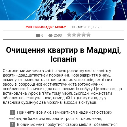
:
30 Квіт 2015
, 17:25
СВІТ ПЕРЕКЛАДІВ
БІЗНЕС
0
2503
Очищення квартир в Мадриді,
Іспанія
Сьогодні ми живемо в світі, рівень розвитку якого навіть у
десяти - двадцатілетнем порівнянні. Нові відкриття в науці
неминуче призводять до появи нових матеріалів, технічних
засобів, розробці нових стилістичних та ергономічних
особливостей звичних для нас предметів побуту. Це означає, що
встановлена ??років п'ять тому меблі, сьогодні може стати
абсолютно неактуальною, немодній і в цьому випадку у
власника будинкує два можливі виходи із ситуації:
Прийняти все, як є, і змиритися з надійністю старих
меблів, не бажаючи вкладати гроші в її оновлення;
В один момент позбутися старих меблів і обзавестися