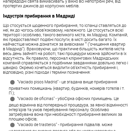
напередодні свята викиасивать у вікно всі непотрібні речі, від
протертих джинсів до корпусних меблів.
Індустрія прибирання в Мадриді
Що стосується щоденного прибирання, то іспанці ставляться до
неї, як до чогось обов'язковому, належного. Це стосується всієї
території і особливо, такого великого міста, як Мадрид. Компаній,
які предоставляют подібні послуги, в місті досить багато. Їх
найчастіше можна дізнатися за вивісками "" ("очищення квартир
в Мадриді"). Враховуючи, що практичне більшість жителів міста
весь день зайняті на роботі, такі процедури можна здійснити в їх
відсутність. Як правило, персонал клірингових Мадридських
компаній справляється з подібними завданнями довільно легко і
швидко. Окремо хочеться виділити об'єктність прибирання і,
відповідно, різні підходи і терміни позначення:
"Vaciado pisos Madrid" - це згадана вище прибирання
приватних помешкань (квартир, будинків, номерів готелів і т.
П.);
"Vaciado de oficinas" - убоСірка офісних приміщень. Це
дещо відмінна від попередньої процедура, за явної відмінності
інтер'єрів та умов перебування персоналу. Особливо
затребувана вона при необхідності прибирання великих за
площею офісів;
"Vaciado de trasteros" - прибирання підвалів. може
надаватися як окрема послуга або як частинапослуги з