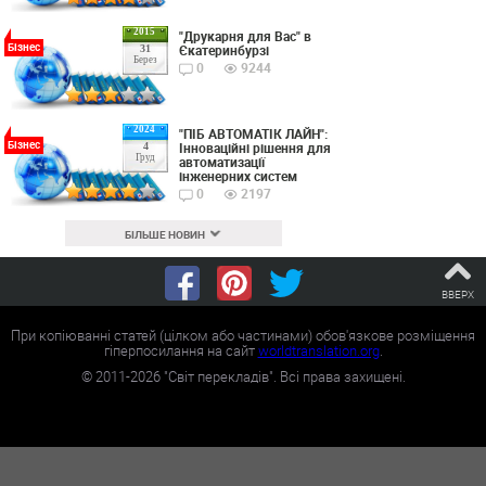
2015
"Друкарня для Вас" в
Бізнес
Єкатеринбурзі
31
Берез
0
9244
2024
"ПІБ АВТОМАТІК ЛАЙН":
Бізнес
Інноваційні рішення для
4
Груд
автоматизації
інженерних систем
0
2197
БІЛЬШЕ НОВИН
ВВЕРХ
При копіюванні статей (цілком або частинами) обов'язкове розміщення
гіперпосилання на сайт
worldtranslation.org
.
©
2011-2026
"Світ перекладів". Всі права захищені.