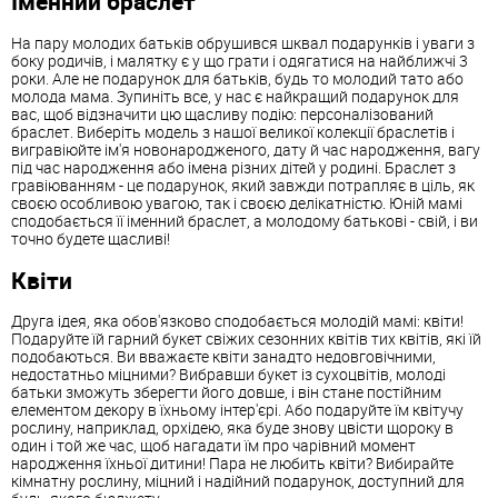
Іменний браслет
На пару молодих батьків обрушився шквал подарунків і уваги з
боку родичів, і малятку є у що грати і одягатися на найближчі 3
роки. Але не подарунок для батьків, будь то молодий тато або
молода мама. Зупиніть все, у нас є найкращий подарунок для
вас, щоб відзначити цю щасливу подію: персоналізований
браслет. Виберіть модель з нашої великої колекції браслетів і
вигравіюйте ім'я новонародженого, дату й час народження, вагу
під час народження або імена різних дітей у родині. Браслет з
гравіюванням - це подарунок, який завжди потрапляє в ціль, як
своєю особливою увагою, так і своєю делікатністю. Юній мамі
сподобається її іменний браслет, а молодому батькові - свій, і ви
точно будете щасливі!
Квіти
Друга ідея, яка обов'язково сподобається молодій мамі: квіти!
Подаруйте їй гарний букет свіжих сезонних квітів тих квітів, які їй
подобаються. Ви вважаєте квіти занадто недовговічними,
недостатньо міцними? Вибравши букет із сухоцвітів, молоді
батьки зможуть зберегти його довше, і він стане постійним
елементом декору в їхньому інтер'єрі. Або подаруйте їм квітучу
рослину, наприклад, орхідею, яка буде знову цвісти щороку в
один і той же час, щоб нагадати їм про чарівний момент
народження їхньої дитини! Пара не любить квіти? Вибирайте
кімнатну рослину, міцний і надійний подарунок, доступний для