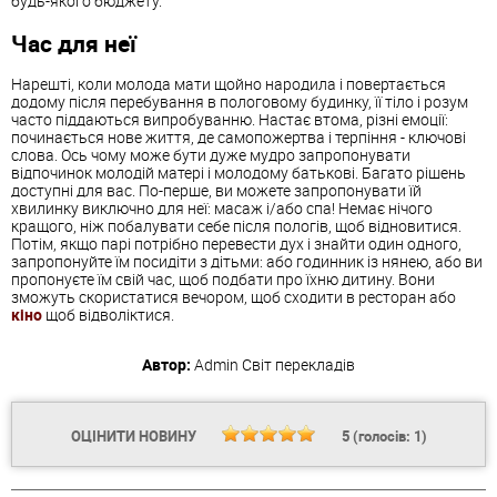
будь-якого бюджету.
Час для неї
Нарешті, коли молода мати щойно народила і повертається
додому після перебування в пологовому будинку, її тіло і розум
часто піддаються випробуванню. Настає втома, різні емоції:
починається нове життя, де самопожертва і терпіння - ключові
слова. Ось чому може бути дуже мудро запропонувати
відпочинок молодій матері і молодому батькові. Багато рішень
доступні для вас. По-перше, ви можете запропонувати їй
хвилинку виключно для неї: масаж і/або спа! Немає нічого
кращого, ніж побалувати себе після пологів, щоб відновитися.
Потім, якщо парі потрібно перевести дух і знайти один одного,
запропонуйте їм посидіти з дітьми: або годинник із нянею, або ви
пропонуєте їм свій час, щоб подбати про їхню дитину. Вони
зможуть скористатися вечором, щоб сходити в ресторан або
кіно
щоб відволіктися.
Автор:
Admin
Світ перекладів
ОЦІНИТИ НОВИНУ
5
(голосів:
1
)