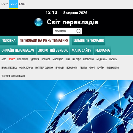
РУС
УКР
ENG
12 13
8 серпня 2026
Світ перекладів
ГОЛОВНА
ПЕРЕКЛАДИ НА РІЗНУ ТЕМАТИКУ
БІЛЬШЕ ПЕРЕКЛАДІВ
ОНЛАЙН ПЕРЕКЛАДАЧ
ЗВОРОТНІЙ ЗВЯЗОК
МАПА САЙТУ
РЕКЛАМА
АВТО
БІЗНЕС
ЕКОНОМІКА
ЗДОРОВ'Я
ІНТЕРНЕТ
МИСТЕЦТВО
КІНО
ПК, СОФТ
ЛІТЕРАТУРА
МЕДИЦИНА
МУЗИКА
НАУКА І ТЕХНІКА
ОСВІТА, ІСТОРІЯ
ПОЛІТИКА ТА ЗАКОН
ПРИРОДА
ПСИХОЛОГІЯ
РЕЛІГІЯ
СПОРТ
КРАЇНИ
БУДІВНИЦТВО
ТЕХНІЧНА ДОКУМЕНТАЦІЯ