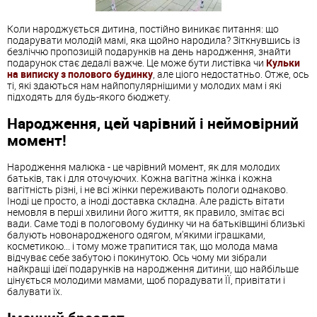
Коли народжується дитина, постійно виникає питання: що
подарувати молодій мамі, яка щойно народила? Зіткнувшись із
безліччю пропозицій подарунків на день народження, знайти
подарунок стає дедалі важче. Це може бути листівка чи
Кульки
на виписку з полового будинку
, але ціого недостатньо. Отже, ось
ті, які здаються нам найпопулярнішими у молодих мам і які
підходять для будь-якого бюджету.
Народження, цей чарівний і неймовірний
момент!
Народження малюка - це чарівний момент, як для молодих
батьків, так і для оточуючих. Кожна вагітна жінка і кожна
вагітність різні, і не всі жінки переживають пологи однаково.
Іноді це просто, а іноді доставка складна. Але радість вітати
немовля в перші хвилини його життя, як правило, змітає всі
вади. Саме тоді в пологовому будинку чи на батьківщині близькі
балують новонародженого одягом, м'якими іграшками,
косметикою... і тому може трапитися так, що молода мама
відчуває себе забутою і покинутою. Ось чому ми зібрали
найкращі ідеї подарунків на народження дитини, що найбільше
цінується молодими мамами, щоб порадувати ЇЇ, привітати і
балувати їх.