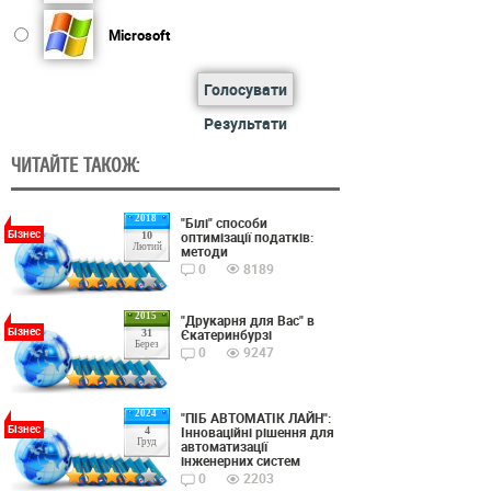
Microsoft
Голосувати
Результати
ЧИТАЙТЕ ТАКОЖ:
2018
"Білі" способи
Бізнес
оптимізації податків:
10
Лютий
методи
0
8189
2015
"Друкарня для Вас" в
Бізнес
Єкатеринбурзі
31
Берез
0
9247
2024
"ПІБ АВТОМАТІК ЛАЙН":
Бізнес
Інноваційні рішення для
4
Груд
автоматизації
інженерних систем
0
2203