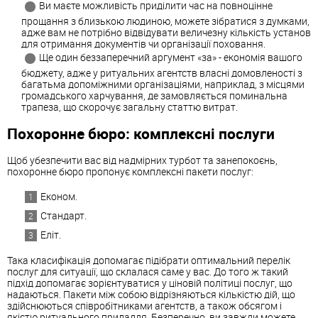
Ви маєте можливість приділити час на повноцінне
прощання з близькою людиною, можете зібратися з думками,
адже вам не потрібно відвідувати величезну кількість установ
для отримання документів чи організації поховання.
Ще один беззаперечний аргумент «за» - економія вашого
бюджету, адже у ритуальних агентств власні домовленості з
багатьма допоміжними організаціями, наприклад, з місцями
громадського харчування, де замовляється поминальна
трапеза, що скорочує загальну статтю витрат.
Похоронне бюро: комплексні послуги
Щоб убезпечити вас від надмірних турбот та занепокоєнь,
похоронне бюро пропонує комплексні пакети послуг:
Економ.
Стандарт.
Еліт.
Така класифікація допомагає підібрати оптимальний перелік
послуг для ситуації, що склалася саме у вас. До того ж такий
підхід допомагає зорієнтуватися у ціновій політиці послуг, що
надаються. Пакети між собою відрізняються кількістю дій, що
здійснюються співробітниками агентств, а також обсягом і
якістю ритуального приладдя. Безперечно, ви завжди можете