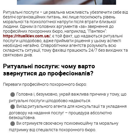
Ритуальні послуги – це реальна можливість убезпечити себе від
безлічі організаційних питань, які лише посилюють рівень
моральної та психологічної напруги після втрати близької
людини. Одним із головних аргументів «за» звернення до
професійних похоронних бюро, наприклад, "Пантеон":
https://ritualkiev.com.ua/
, є той факт, що надаються ритуальні
послуги цілодобово, адже приймати рішення у цьому аспекті
необхідно негайно. Співробітники агентств розуміють всю
складність ситуації, тому фахівці працюють 24/7 без вихідних та
святкових днів.
Ритуальні послуги: чому варто
звернутися до професіоналів?
Переваги професійного похоронного бюро:
Головна і, безумовно, украй важлива причина у тому, що
ритуальні послуги цілодобово надаються.
Виїзд ритуального агента для консультації та укладання
договору на надання послуг – процедура абсолютно
безкоштовна.
Ви отримуєте своєчасну психоемоційну та моральну
підтримку від спеціаліста похоронного бюро.