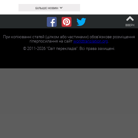
БІЛЬШЕ НОВИН
ВВЕРХ
При копіюванні статей (цілком або частинами) обов'язкове розміщення
гіперпосилання на сайт
worldtranslation.org
.
©
2011-2026
"Світ перекладів". Всі права захищені.