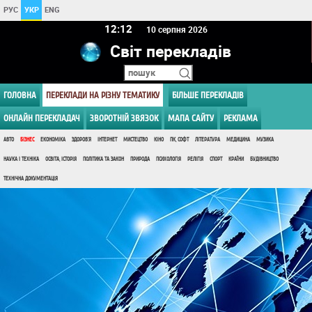
РУС
УКР
ENG
12 12
10 серпня 2026
Світ перекладів
ГОЛОВНА
ПЕРЕКЛАДИ НА РІЗНУ ТЕМАТИКУ
БІЛЬШЕ ПЕРЕКЛАДІВ
ОНЛАЙН ПЕРЕКЛАДАЧ
ЗВОРОТНІЙ ЗВЯЗОК
МАПА САЙТУ
РЕКЛАМА
АВТО
БІЗНЕС
ЕКОНОМІКА
ЗДОРОВ'Я
ІНТЕРНЕТ
МИСТЕЦТВО
КІНО
ПК, СОФТ
ЛІТЕРАТУРА
МЕДИЦИНА
МУЗИКА
НАУКА І ТЕХНІКА
ОСВІТА, ІСТОРІЯ
ПОЛІТИКА ТА ЗАКОН
ПРИРОДА
ПСИХОЛОГІЯ
РЕЛІГІЯ
СПОРТ
КРАЇНИ
БУДІВНИЦТВО
ТЕХНІЧНА ДОКУМЕНТАЦІЯ