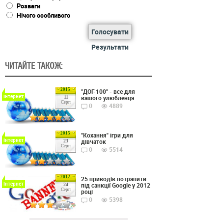
Розваги
Нічого особливого
Голосувати
Результати
ЧИТАЙТЕ ТАКОЖ:
2015
"ДОГ-100" - все для
Інтернет
вашого улюбленця
11
Серп
0
4889
2015
"Кохання" ігри для
Інтернет
дівчаток
23
Серп
0
5514
2012
25 приводів потрапити
Інтернет
під санкції Google у 2012
24
Серп
році
0
5398