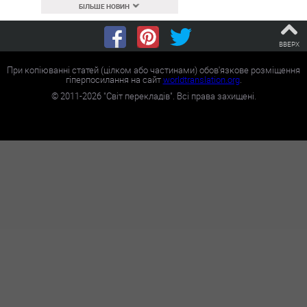
БІЛЬШЕ НОВИН
ВВЕРХ
При копіюванні статей (цілком або частинами) обов'язкове розміщення
гіперпосилання на сайт
worldtranslation.org
.
©
2011-2026
"Світ перекладів". Всі права захищені.