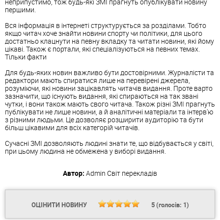
неприпустимо, тож будь-які ЗМІ прагнуть опублікувати новину
першими.
Вся інформація в інтернеті структурується за розділами. Тобто
якщо читач хоче знайти новини спорту чи політики, для цього
достатньо клацнути на певну вкладку та читати новини, які йому
цікаві. Також є портали, які спеціалізуються на певних темах.
Тільки факти
Для будь-яких новин важливо бути достовірними. Журналісти та
редактори мають спиратися лише на перевірені джерела,
розуміючи, які новини зацікавлять читачів видання. Проте варто
зазначити, що існують видання, які спираються на так звані
чутки, і вони також мають свого читача. Також різні ЗМІ прагнуть
публікувати не лише новини, а й аналітичні матеріали та інтерв'ю
з різними людьми. Це дозволяє розширити аудиторію та бути
більш цікавими для всіх категорій читачів.
Сучасні ЗМІ дозволяють людині знати те, що відбувається у світі,
при цьому людина не обмежена у виборі видання.
Автор:
Admin
Світ перекладів
ОЦІНИТИ НОВИНУ
5
(голосів:
1
)