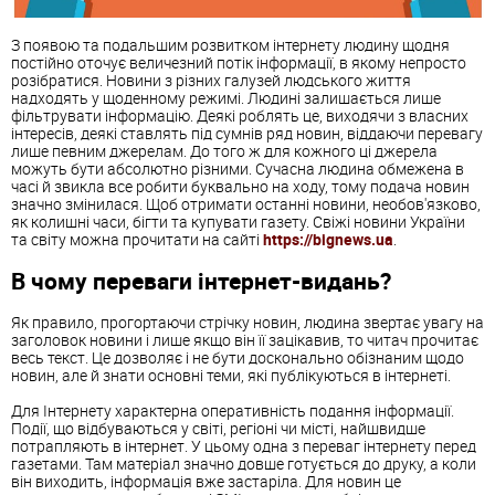
З появою та подальшим розвитком інтернету людину щодня
постійно оточує величезний потік інформації, в якому непросто
розібратися. Новини з різних галузей людського життя
надходять у щоденному режимі. Людині залишається лише
фільтрувати інформацію. Деякі роблять це, виходячи з власних
інтересів, деякі ставлять під сумнів ряд новин, віддаючи перевагу
лише певним джерелам. До того ж для кожного ці джерела
можуть бути абсолютно різними. Сучасна людина обмежена в
часі й звикла все робити буквально на ходу, тому подача новин
значно змінилася. Щоб отримати останні новини, необов'язково,
як колишні часи, бігти та купувати газету. Свіжі новини України
та світу можна прочитати на сайті
https://bignews.ua
.
В чому переваги інтернет-видань?
Як правило, прогортаючи стрічку новин, людина звертає увагу на
заголовок новини і лише якщо він її зацікавив, то читач прочитає
весь текст. Це дозволяє і не бути досконально обізнаним щодо
новин, але й знати основні теми, які публікуються в інтернеті.
Для Інтернету характерна оперативність подання інформації.
Події, що відбуваються у світі, регіоні чи місті, найшвидше
потрапляють в інтернет. У цьому одна з переваг інтернету перед
газетами. Там матеріал значно довше готується до друку, а коли
він виходить, інформація вже застаріла. Для новин це