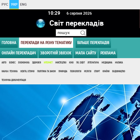
РУС
УКР
ENG
10:29
6 серпня 2026
Світ перекладів
ГОЛОВНА
ПЕРЕКЛАДИ НА РІЗНУ ТЕМАТИКУ
БІЛЬШЕ ПЕРЕКЛАДІВ
ОНЛАЙН ПЕРЕКЛАДАЧ
ЗВОРОТНІЙ ЗВЯЗОК
МАПА САЙТУ
РЕКЛАМА
АВТО
БІЗНЕС
ЕКОНОМІКА
ЗДОРОВ'Я
ІНТЕРНЕТ
МИСТЕЦТВО
КІНО
ПК, СОФТ
ЛІТЕРАТУРА
МЕДИЦИНА
МУЗИКА
НАУКА І ТЕХНІКА
ОСВІТА, ІСТОРІЯ
ПОЛІТИКА ТА ЗАКОН
ПРИРОДА
ПСИХОЛОГІЯ
РЕЛІГІЯ
СПОРТ
КРАЇНИ
БУДІВНИЦТВО
ТЕХНІЧНА ДОКУМЕНТАЦІЯ