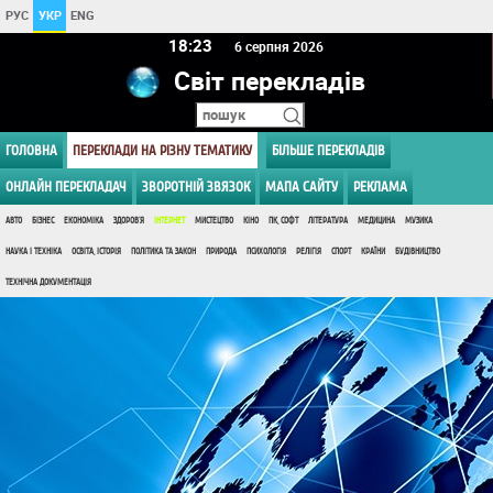
РУС
УКР
ENG
18 23
6 серпня 2026
Світ перекладів
ГОЛОВНА
ПЕРЕКЛАДИ НА РІЗНУ ТЕМАТИКУ
БІЛЬШЕ ПЕРЕКЛАДІВ
ОНЛАЙН ПЕРЕКЛАДАЧ
ЗВОРОТНІЙ ЗВЯЗОК
МАПА САЙТУ
РЕКЛАМА
АВТО
БІЗНЕС
ЕКОНОМІКА
ЗДОРОВ'Я
ІНТЕРНЕТ
МИСТЕЦТВО
КІНО
ПК, СОФТ
ЛІТЕРАТУРА
МЕДИЦИНА
МУЗИКА
НАУКА І ТЕХНІКА
ОСВІТА, ІСТОРІЯ
ПОЛІТИКА ТА ЗАКОН
ПРИРОДА
ПСИХОЛОГІЯ
РЕЛІГІЯ
СПОРТ
КРАЇНИ
БУДІВНИЦТВО
ТЕХНІЧНА ДОКУМЕНТАЦІЯ