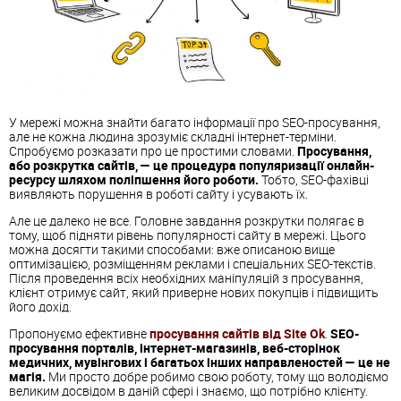
У мережі можна знайти багато інформації про SEO-просування,
але не кожна людина зрозуміє складні інтернет-терміни.
Спробуємо розказати про це простими словами.
Просування,
або розкрутка сайтів, — це процедура популяризації онлайн-
ресурсу шляхом поліпшення його роботи.
Тобто, SEO-фахівці
виявляють порушення в роботі сайту і усувають їх.
Але це далеко не все. Головне завдання розкрутки полягає в
тому, щоб підняти рівень популярності сайту в мережі. Цього
можна досягти такими способами: вже описаною вище
оптимізацією, розміщенням реклами і спеціальних SEO-текстів.
Після проведення всіх необхідних маніпуляцій з просування,
клієнт отримує сайт, який приверне нових покупців і підвищить
його дохід.
Пропонуємо ефективне
просування сайтів від Site Ok
.
SEO-
просування порталів, інтернет-магазинів, веб-сторінок
медичних, мувінгових і багатьох інших направленостей — це не
магія.
Ми просто добре робимо свою роботу, тому що володіємо
великим досвідом в даній сфері і знаємо, що потрібно клієнту.