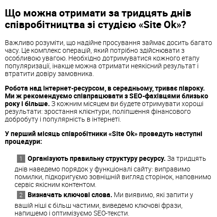
Що можна отримати за тридцять днів
співробітництва зі студією «Site Ok»?
Важливо розуміти, що надійне просування займає досить багато
часу. Це комплекс операцій, який потрібно здійснювати з
особливою увагою. Необхідно дотримуватися кожного етапу
популяризації, інакше можна отримати неякісний результат і
втратити довіру замовника.
Робота над інтернет-ресурсом, в середньому, триває півроку.
Ми ж рекомендуємо співпрацювати з SEO-фахівцями близько
року і більше.
З кожним місяцем ви будете отримувати хороші
результати: зростання клієнтури, поліпшення фінансового
добробуту і популярність в інтернеті.
У перший місяць співробітники «Site Ok» проведуть наступні
процедури:
Організують правильну структуру ресурсу.
За тридцять
днів наведемо порядок у функціоналі сайту: виправимо
помилки, підкоригуємо зовнішній вигляд сторінок, наповнимо
сервіс якісним контентом.
Визначать ключові слова.
Ми виявимо, які запити у
вашій ніші є більш частими, виведемо ключові фрази,
напишемо і оптимізуємо SEO-тексти.