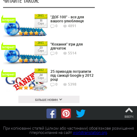
ЧИТАЙТЕ ТАКОЖ:
2015
"ДОГ-100" - все для
Інтернет
вашого улюбленця
11
Серп
0
4891
2015
"Кохання" ігри для
Інтернет
дівчаток
23
Серп
0
5514
2012
25 приводів потрапити
Інтернет
під санкції Google у 2012
24
Серп
році
0
5398
БІЛЬШЕ НОВИН
ВВЕРХ
При копіюванні статей (цілком або частинами) обов'язкове розміщення
гіперпосилання на сайт
worldtranslation.org
.