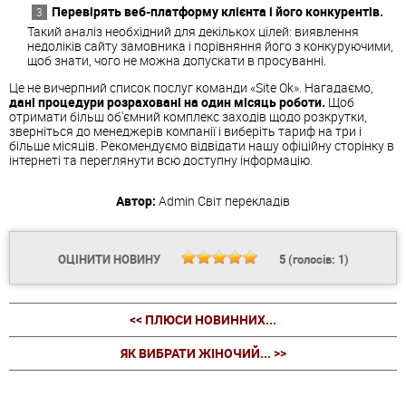
Перевірять веб-платформу клієнта і його конкурентів.
Такий аналіз необхідний для декількох цілей: виявлення
недоліків сайту замовника і порівняння його з конкуруючими,
щоб знати, чого не можна допускати в просуванні.
Це не вичерпний список послуг команди «Site Ok». Нагадаємо,
дані процедури розраховані на один місяць роботи.
Щоб
отримати більш об'ємний комплекс заходів щодо розкрутки,
зверніться до менеджерів компанії і виберіть тариф на три і
більше місяців. Рекомендуємо відвідати нашу офіційну сторінку в
інтернеті та переглянути всю доступну інформацію.
Автор:
Admin
Світ перекладів
ОЦІНИТИ НОВИНУ
5
(голосів:
1
)
<< ПЛЮСИ НОВИННИХ...
ЯК ВИБРАТИ ЖІНОЧИЙ... >>