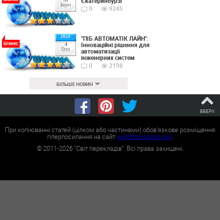
Єкатеринбурзі
Берез
0
9245
2024
"ПІБ АВТОМАТІК ЛАЙН":
Бізнес
Інноваційні рішення для
4
Груд
автоматизації
інженерних систем
0
2198
БІЛЬШЕ НОВИН
ВВЕРХ
При копіюванні статей (цілком або частинами) обов'язкове розміщення
гіперпосилання на сайт
worldtranslation.org
.
©
2011-2026
"Світ перекладів". Всі права захищені.