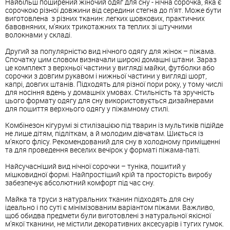
Найбільш поширений жіночий одяг для сну - нічна сорочка, яка є
сорочкою різної довжини від середини стегна до п'ят. Може бути
виготовлена з різних тканин: легких шовкових, практичних
бавовняних, м'яких трикотажних та теплих зі штучними
волокнами у складі.
Другий за популярністю вид нічного одягу для жінок – піжама.
Спочатку цим словом визначали широкі домашні штани. Зараз
це комплект з верхньої частини у вигляді майки, футболки або
сорочки з довгим рукавом і нижньої частини у вигляді шорт,
капрі, довгих штанів. Підходять для різної пори року, у тому числі
для носіння вдень у домашніх умовах. Стильність та зручність
цього формату одягу для сну використовується дизайнерами
для пошиття верхнього одягу у піжамному стилі.
Комбінезон кігурумі зі стилізацією під тварин із мультиків підійде
не лише дітям, підліткам, а й молодим дівчатам. Шиється із
м'якого флісу. Рекомендований для сну в холодному приміщенні
та для проведення веселих вечірок у форматі піжама-паті.
Найсучасніший вид нічної сорочки – туніка, пошитий у
мішковидної формі. Найпростіший крій та просторість виробу
забезпечує абсолютний комфорт під час сну.
Майка та труси з натуральних тканин підходять для сну
ідеально і по суті є мінімізованим варіантом піжами. Важливо,
щоб обидва предмети були виготовлені з натуральної якісної
м'якої тканини, не містили декоративних аксесуарів і тугих гумок.