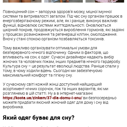
Повноцінний сон – запорука здоров'я мозку, міцної імунної
системи та витривалості загалом. Під час сну організм працює в
енергозберігаючому режимі, але, як і раніше, виконує важливі
функції, відновлює системи життєдіяльності. Оновлюється
шкірний покрив, продовжується вироблення гормонів, які задіяні
у процесах розмноження та регенерації клітин, омолодження.
Вночі у стані спокою організм позбавляється токсинів.
Тому важливо організувати оптимальні умови для
безперервного нічного відпочинку. Одним із факторів, що
впливають на сон, є одяг. Сучасні дизайнери надають вибір
жіночих та чоловічих піжам, інших предметів нічного гардеробу.
Культура сну – це результат еволюції людства. Раніше спали у
тому, в чому ходили вдень. Сьогодні ми забезпечуємо
максимальний комфорт та гігієну сну.
У сучасному світі кожній жінці доступний найширший
асортимент нічних сорочок, піж та інших варіантів, які ми
розглянемо в цій статті. Ну а в інтернет-магазині
https://kosta.ua/zinkam/37-dla-domu-i-snu/
ви безпосередньо
можете придбати якісний жіночий одяг для дому і сну від
виробника.
Який одяг буває для сну?