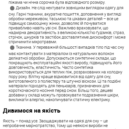
піжама чи нічна сорочка була відповідного розміру.
Дизайн. Не слід нехтувати зовнішнім виглядом одягу для
сну. Гарні тканини, акуратне пошиття, доповнення у вигляді
обробки мереживом, тасьмою та цікавих деталей – все це
підвищує самооцінку жінки, дозволяє їй почуватися
привабливо навіть уві сні. Важливо враховувати, що
надмірна декоративність з великою кількістю ґудзиків, страз,
стрічок, шнурків та застібок доставлятиме дискомфорт і може
спричинити мікротравми.
Тканина. У переважній більшості випадків тіло під час сну
має контактувати з матеріалом із натуральних волокон
делікатної обробки. Допускаються синтетичні склади, що
покращують експлуатаційні якості виробу, підвищують його
довговічність, еластичність. Часто синтетика
використовується для теплих піж, розрахованих на холодну
пору року. Влітку краще відмовитися від одягу для сну,
виготовленого з поліестеру та штучної віскози. Ці та подібні
матеріали підходять для пеньюарів, призначених для
короткочасного носіння перед сном. Більш того, дешеві
добавки у складі можуть провокувати подразнення шкіри,
викликати алергію, накопичувати статичну електрику.
Дивимося на якість
Якість – понад усе. Заощаджувати на одязі для сну – це
непробачне марнотратство, тому що неякісні вироби не