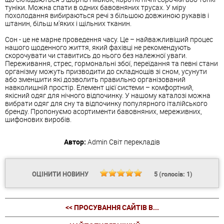
туніки. Можна спати в одних бавовняних трусах. У міру
похолодання вибираються речі з більшою довжиною рукавів і
штанин, більш м'яких і щільних тканин.
Сон - це не марне проведення часу. Це – найважливіший процес
нашого щоденного життя, який фахівці не рекомендують
скорочувати чи ставитись до нього без належної уваги.
Переживання, стрес, гормональні збої, переїдання та певні стани
організму можуть призводити до складнощів зі сном, усунути
або зменшити які дозволить правильно організований
навколишній простір. Елемент цієї системи – комфортний,
якісний одяг для нічного відпочинку. У нашому каталозі можна
вибрати одяг для сну та відпочинку популярного італійського
бренду. Пропонуємо асортименти бавовняних, мереживних,
шифонових виробів.
Автор:
Admin
Світ перекладів
ОЦІНИТИ НОВИНУ
5
(голосів:
1
)
<< ПРОСУВАННЯ САЙТІВ В...