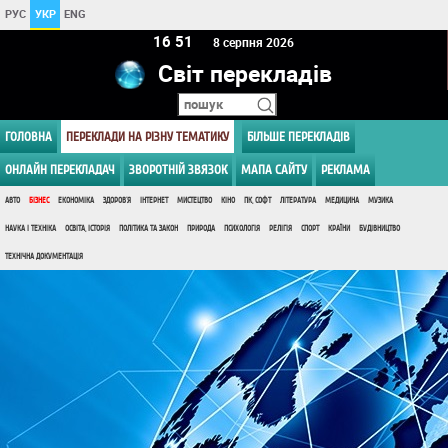
РУС
УКР
ENG
16:51
8 серпня 2026
Світ перекладів
ГОЛОВНА
ПЕРЕКЛАДИ НА РІЗНУ ТЕМАТИКУ
БІЛЬШЕ ПЕРЕКЛАДІВ
ОНЛАЙН ПЕРЕКЛАДАЧ
ЗВОРОТНІЙ ЗВЯЗОК
МАПА САЙТУ
РЕКЛАМА
АВТО
БІЗНЕС
ЕКОНОМІКА
ЗДОРОВ'Я
ІНТЕРНЕТ
МИСТЕЦТВО
КІНО
ПК, СОФТ
ЛІТЕРАТУРА
МЕДИЦИНА
МУЗИКА
НАУКА І ТЕХНІКА
ОСВІТА, ІСТОРІЯ
ПОЛІТИКА ТА ЗАКОН
ПРИРОДА
ПСИХОЛОГІЯ
РЕЛІГІЯ
СПОРТ
КРАЇНИ
БУДІВНИЦТВО
ТЕХНІЧНА ДОКУМЕНТАЦІЯ