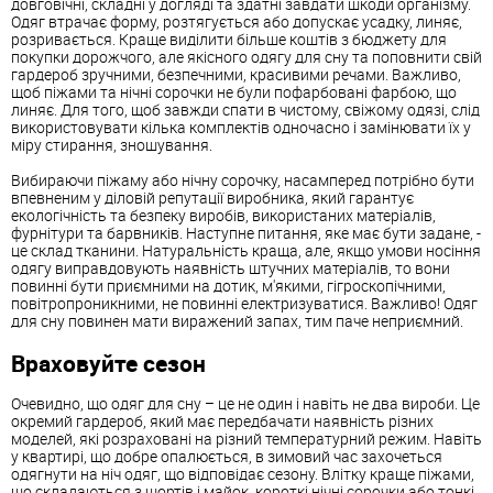
довговічні, складні у догляді та здатні завдати шкоди організму.
Одяг втрачає форму, розтягується або допускає усадку, линяє,
розривається. Краще виділити більше коштів з бюджету для
покупки дорожчого, але якісного одягу для сну та поповнити свій
гардероб зручними, безпечними, красивими речами. Важливо,
щоб піжами та нічні сорочки не були пофарбовані фарбою, що
линяє. Для того, щоб завжди спати в чистому, свіжому одязі, слід
використовувати кілька комплектів одночасно і замінювати їх у
міру стирання, зношування.
Вибираючи піжаму або нічну сорочку, насамперед потрібно бути
впевненим у діловій репутації виробника, який гарантує
екологічність та безпеку виробів, використаних матеріалів,
фурнітури та барвників. Наступне питання, яке має бути задане, -
це склад тканини. Натуральність краща, але, якщо умови носіння
одягу виправдовують наявність штучних матеріалів, то вони
повинні бути приємними на дотик, м'якими, гігроскопічними,
повітропроникними, не повинні електризуватися. Важливо! Одяг
для сну повинен мати виражений запах, тим паче неприємний.
Враховуйте сезон
Очевидно, що одяг для сну – це не один і навіть не два вироби. Це
окремий гардероб, який має передбачати наявність різних
моделей, які розраховані на різний температурний режим. Навіть
у квартирі, що добре опалюється, в зимовий час захочеться
одягнути на ніч одяг, що відповідає сезону. Влітку краще піжами,
що складаються з шортів і майок, короткі нічні сорочки або тонкі