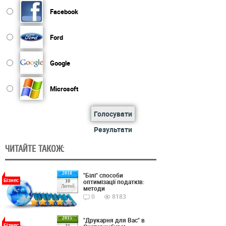
Facebook
Ford
Google
Microsoft
Голосувати
Результати
ЧИТАЙТЕ ТАКОЖ:
2018
"Білі" способи
Бізнес
оптимізації податків:
10
Лютий
методи
0
8183
2015
"Друкарня для Вас" в
Бізнес
31