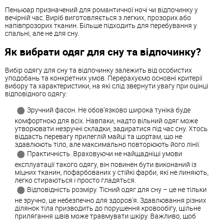
Пеньюар призначений для романтичної ночі чи відпочинку у
вечірній час. Виріб виготовляється з легких, прозорих або
напівпрозорих тканин. Більше підходить для перебування у
спальні, але не для сну.
Як вибрати одяг для сну та відпочинку?
Вибір одягу для сну та відпочинку залежить від особистих
уподобань та конкретних умов. Перерахуємо основні критерії
вибору та характеристики, на які слід звернути увагу при оцінці
відповідного одягу:
Зручний фасон. Не обов'язково широка туніка буде
комфортною для всіх. Навпаки, надто вільний одяг може
утворювати незручні складки, задиратися під час сну. Хтось
віддасть перевагу прилеглій майці та шортам, що не
здавлюють тіло, але максимально повторюють його лінії.
Практичність. Враховуючи не найщадніші умови
експлуатації такого одягу, він повинен бути виконаний із
міцних тканин, пофарбованих у стійкі фарби, які не линяють,
легко стираються і просто гладяться.
Відповідність розміру. Тісний одяг для сну – це не тільки
не зручно, це небезпечно для здоров'я. Здавлювання різних
ділянок тіла призводить до порушення кровообігу, щільне
прилягання швів може травмувати шкіру. Важливо, щоб