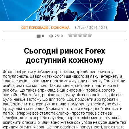
:
8 Лютий 2014
, 10:13
СВІТ ПЕРЕКЛАДІВ
ЕКОНОМІКА
0
2510
Сьогодні ринок Forex
доступний кожному
Фінансові ринки у зв'язку з прогресом, придбаливеличезну
популярність. Завдяки технології швидкого зв'язку і інтернету, а
також спеціалізованими програмами угоди на ринку Forex стали
здійснюватися миттєво. Таким чином, сьогодні практично всі
знають що таке наприклад акції, сировинні товари, золото і
звичайно Forex. Але, раніше на відміну від сьогоднішніх днів все
було інакше. Потому що для того, щоб придбати або продати
акції, здійснити операцію на валютному ринку треба було бути
присутнім в спеціальній компанії і стояти в черзі, щоб підписати
папір. Тепер же все стало так легко - просто треба сісти за
телефон, комп'ютер або ноутбук, і парою кліків мишкою можна
здійснити операцію. Звичайно ж така ось угода не буде иметь тієї
юридичної сили як раніше при особистій присутності, але от зате