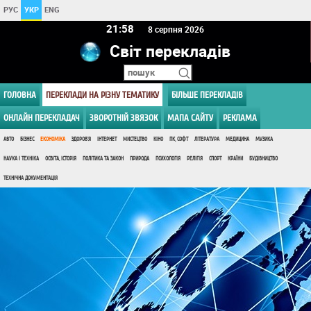
РУС
УКР
ENG
21:58
8 серпня 2026
Світ перекладів
ГОЛОВНА
ПЕРЕКЛАДИ НА РІЗНУ ТЕМАТИКУ
БІЛЬШЕ ПЕРЕКЛАДІВ
ОНЛАЙН ПЕРЕКЛАДАЧ
ЗВОРОТНІЙ ЗВЯЗОК
МАПА САЙТУ
РЕКЛАМА
АВТО
БІЗНЕС
ЕКОНОМІКА
ЗДОРОВ'Я
ІНТЕРНЕТ
МИСТЕЦТВО
КІНО
ПК, СОФТ
ЛІТЕРАТУРА
МЕДИЦИНА
МУЗИКА
НАУКА І ТЕХНІКА
ОСВІТА, ІСТОРІЯ
ПОЛІТИКА ТА ЗАКОН
ПРИРОДА
ПСИХОЛОГІЯ
РЕЛІГІЯ
СПОРТ
КРАЇНИ
БУДІВНИЦТВО
ТЕХНІЧНА ДОКУМЕНТАЦІЯ