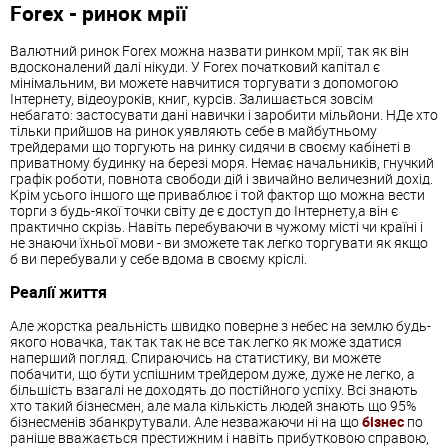
Forex - ринок мрії
Валютний ринок Forex можна назвати ринком мрії, так як він
вдосконалений далі нікуди. У Forex початковий капітал є
мінімальним, ви можете навчитися торгувати з допомогою
Інтернету, відеоуроків, книг, курсів. Залишається зовсім
небагато: застосувати дані навички і заробити мільйони. НДе хто
тільки прийшов на ринок уявляють себе в майбутньому
трейдерами що торгують на ринку сидячи в своєму кабінеті в
приватному будинку на березі моря. Немає начальників, гнучкий
графік роботи, повнота свободи дій і звичайно величезний дохід.
Крім усього іншого ще приваблює і той фактор що можна вести
торги з будь-якої точки світу де є доступ до Інтернету,а він є
практично скрізь. Навіть перебуваючи в чужому місті чи країні і
не знаючи їхньої мови - ви зможете так легко торгувати як якщо
б ви перебували у себе вдома в своєму кріслі.
Реалії життя
Але жорстка реальність швидко поверне з небес на землю будь-
якого новачка, так так так не все так легко як може здатися
наперший погляд. Спираючись на статистику, ви можете
побачити, що бути успішним трейдером дуже, дуже не легко, а
більшість взагалі не доходять до постійного успіху. Всі знають
хто такий бізнесмен, але мала кількість людей знають що 95%
бізнесменів збанкрутували. Але незважаючи ні на що
бізнес
по
раніше вважається престижним і навіть прибутковою справою,