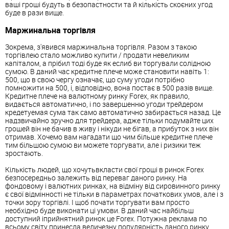
ваші гроші будуть в безопастности та й кількість скоєних угод
буде в рази вище.
Маржинальна торгівля
Зокрема, з'явився маржинальна торгівля. Разом з такою
торгівлею стало можливо купити / продати невеликим
капіталом, а прібил тоді буде як еслиб ви торгували солідною
сумою. В даний час кредитне плече може становити навіть 1:
500, що в свою чергу означає, що суму угоди потрібно
помножити на 500, і, відповідно, вона постає в 500 разів вище.
Кредитне плече на валютному ринку Forex, як правило,
видається автоматично, і по завершенню угоди трейдером
кредетуемая сума так само автоматично забирається назад. Це
надзвичайно зручно для трейдера, адже тільки подумайте цих
грошей він не бачив в живу і нікуди не бігав, а прибуток з них він
отримав. Хочемо вам нагадати що чим більше кредитне плече
тим більшою сумою ви можете торгувати, але і ризики теж
зростають.
Кількість людей, що хочутьвкласти свої гроші в ринок Forex
безпосередньо залежить від переваг даного ринку. На
фондовому і валютних ринках, на відміну від сировинного ринку
є свої відмінності не тільки в параметрах початкових умов, але і з
точки зору торгівлі. І щоб почати торгувати вам просто
необхідно буде виконати ці умови. В даний час найбільш
доступний іприйнятний ринок це Forex. Потужна реклама по
всьому світу принесла величезну популярність даного ринку.