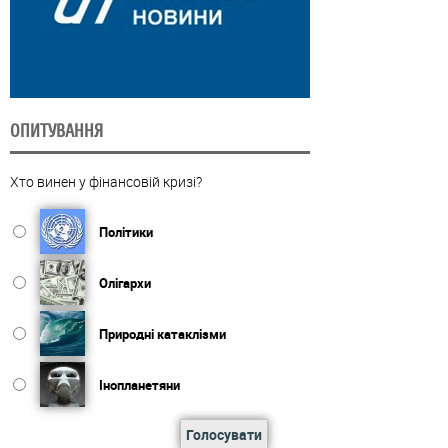
ОПИТУВАННЯ
Хто винен у фінансовій кризі?
Політики
Олігархи
Природні катаклізми
Інопланетяни
Голосувати