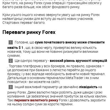
Крім того, на ринку Forex сума операції і трансакційні обсяги у
багато разів більше, ніж обсяг фондового ринку.
Крім усього іншого хочемо звернути увагу що на ринку Forex
найвигідніші умови для вступу до нього нових учасників.
Стартових переваг багато.
Переваги ринку Forex
Головне, що
сума початкового внеску може становити
навіть $ 1
, що, в свою чергу, привертає велику кількість
новачків, тому що вони не повинні ризикувати великими
сумами;
Ще однпро перевагу -
високий рівень зручності операцій
. Торгова платформа у всіх брокерів, як правило, однакова –
це допоможе при бажанні з легкістю перейти до іншого
брокеру, і у вас відпаде необхідність вивчати новий термінал.
Детальніше з основним терміналом MetaTrader і як з ним
поводитися - ви можете на сайті;
Інший важливий параметр це звичайно
ліквідність
на
ринку Forex. Деякі валютні пари роблять дуже швидкі і різкі
коливання. Це забезпечує значний прибуток за кілька хвилин.
Такі
переваги валютного ринку
Forex і дозволяють заробити
на ньому солідні суми за короткі терміни.