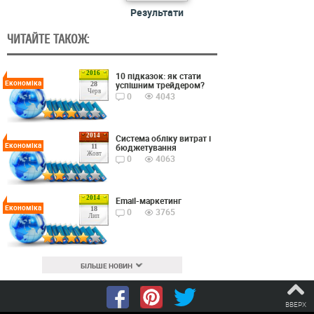
Результати
ЧИТАЙТЕ ТАКОЖ:
2016
10 підказок: як стати
Економіка
успішним трейдером?
28
Черв
0
4043
2014
Cистема обліку витрат і
Економіка
бюджетування
11
Жовт
0
4063
2014
Email-маркетинг
Економіка
18
0
3765
Лип
БІЛЬШЕ НОВИН
ВВЕРХ