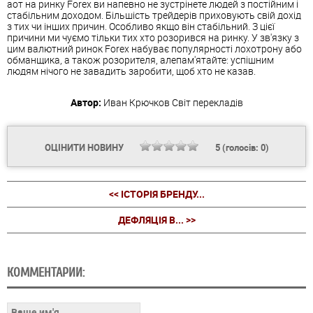
аот на ринку Forex ви напевно не зустрінете людей з постійним і
стабільним доходом. Більшість трейдерів приховують свій дохід
з тих чи інших причин. Особливо якщо він стабільний. З цієї
причини ми чуємо тільки тих хто розорився на ринку. У зв'язку з
цим валютний ринок Forex набуває популярності лохотрону або
обманщика, а також розорителя, алепам'ятайте: успішним
людям нічого не завадить заробити, щоб хто не казав.
Автор:
Иван Крючков
Світ перекладів
ОЦІНИТИ НОВИНУ
5
(голосів:
0
)
<< ІСТОРІЯ БРЕНДУ...
ДЕФЛЯЦІЯ В... >>
КОММЕНТАРИИ: