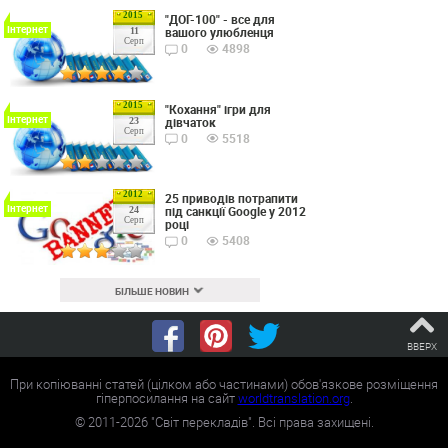
2015
"ДОГ-100" - все для
Інтернет
вашого улюбленця
11
Серп
0
4898
2015
"Кохання" ігри для
Інтернет
дівчаток
23
Серп
0
5518
2012
25 приводів потрапити
Інтернет
під санкції Google у 2012
24
Серп
році
0
5408
БІЛЬШЕ НОВИН
ВВЕРХ
При копіюванні статей (цілком або частинами) обов'язкове розміщення
гіперпосилання на сайт
worldtranslation.org
.
©
2011-2026
"Світ перекладів". Всі права захищені.