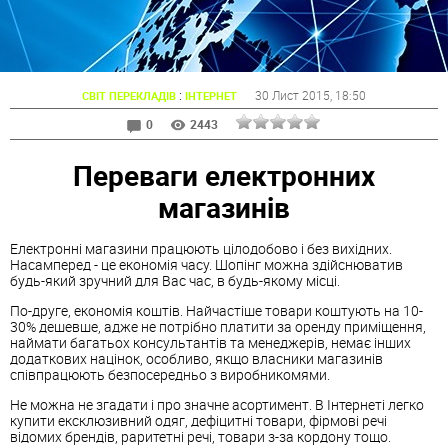
:
30 Лист 2015
, 18:50
СВІТ ПЕРЕКЛАДІВ
ІНТЕРНЕТ
0
2443
Переваги електронних
магазинів
Електронні магазини працюють цілодобово і без вихідних.
Насамперед - це економія часу. Шопінг можна здійснюватив
будь-який зручний для Вас час, в будь-якому місці.
По-друге, економія коштів. Найчастіше товари коштують на 10-
30% дешевше, адже не потрібно платити за оренду приміщення,
наймати багатьох консультантів та менеджерів, немає інших
додаткових націнок, особливо, якщо власники магазинів
співпрацюють безпосередньо з виробникомями.
Не можна не згадати і про значне асортимент. В Інтернеті легко
купити ексклюзивний одяг, дефіцитні товари, фірмові речі
відомих брендів, раритетні речі, товари з-за кордону тощо.