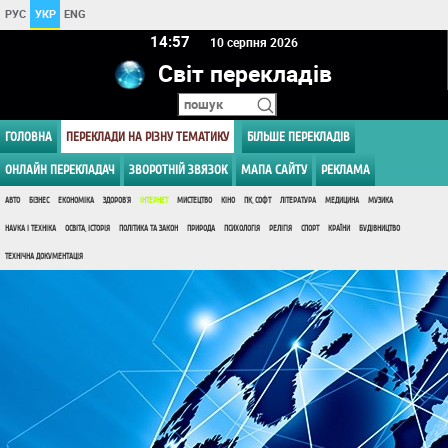
РУС
УКР
ENG
14 57
10 серпня 2026
Світ перекладів
ГОЛОВНА
ПЕРЕКЛАДИ НА РІЗНУ ТЕМАТИКУ
БІЛЬШЕ ПЕРЕКЛАДІВ
ОНЛАЙН ПЕРЕКЛАДАЧ
ЗВОРОТНІЙ ЗВЯЗОК
МАПА САЙТУ
РЕКЛАМА
АВТО
БІЗНЕС
ЕКОНОМІКА
ЗДОРОВ'Я
ІНТЕРНЕТ
МИСТЕЦТВО
КІНО
ПК, СОФТ
ЛІТЕРАТУРА
МЕДИЦИНА
МУЗИКА
НАУКА І ТЕХНІКА
ОСВІТА, ІСТОРІЯ
ПОЛІТИКА ТА ЗАКОН
ПРИРОДА
ПСИХОЛОГІЯ
РЕЛІГІЯ
СПОРТ
КРАЇНИ
БУДІВНИЦТВО
ТЕХНІЧНА ДОКУМЕНТАЦІЯ