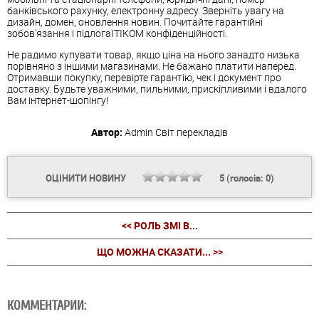
банківського рахунку, електронну адресу. Зверніть увагу на
дизайн, домен, оновлення новин. Почитайте гарантійні
зобов'язання і підлогаІТІКОМ конфіденційності.
Не радимо купувати товар, якщо ціна на нього занадто низька
порівняно з іншими магазинами. Не бажано платити наперед.
Отримавши покупку, перевірте гарантію, чек і документ про
доставку. Будьте уважними, пильними, прискіпливими і вдалого
Вам інтернет-шопінгу!
Автор:
Admin
Світ перекладів
ОЦІНИТИ НОВИНУ
5
(голосів:
0
)
<< РОЛЬ ЗМІ В...
ЩО МОЖНА СКАЗАТИ... >>
КОММЕНТАРИИ: