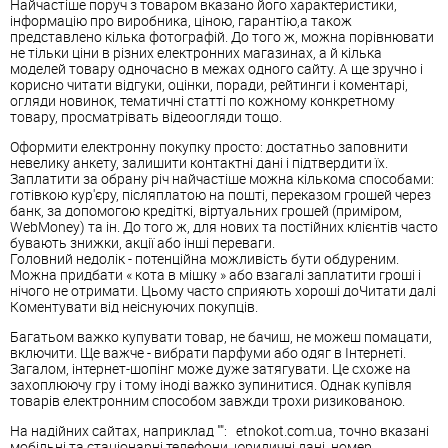
Найчастіше поруч з товаром вказано його характеристики,
інформацію про виробника, ціною, гарантію,а також
представлено кілька фотографій. До того ж, можна порівнювати
не тільки ціни в різних електронних магазинах, а й кілька
моделей товару одночасно в межах одного сайту. А ще зручно і
корисно читати відгуки, оцінки, поради, рейтинги і коментарі,
огляди новинок, тематичні статті по кожному конкретному
товару, просматрівать відеоогляди тощо.
Оформити електронну покупку просто: достатньо заповнити
невелику анкету, залишити контактні дані і підтвердити їх.
Заплатити за обрану річ найчастіше можна кількома способами:
готівкою кур'єру, післяплатою на пошті, переказом грошей через
банк, за допомогою кредіткі, віртуальних грошей (приміром,
WebMoney) та ін. До того ж, для нових та постійних клієнтів часто
бувають знижки, акції або інші переваги.
Головний недолік - потенційна можливість бути обдуреним.
Можна придбати « кота в мішку » або взагалі заплатити гроші і
нічого не отримати. Цьому часто сприяють хороші доЧитати далі
Коментувати від неіснуючих покупців.
Багатьом важко купувати товар, не бачиш, не можеш помацати,
включити. Ще важче - вибрати парфуми або одяг в Інтернеті.
Загалом, інтернет-шопінг може дуже затягувати. Це схоже на
захоплюючу гру і тому іноді важко зупинитися. Однак купівля
товарів електронним способом завжди трохи ризикованою.
На надійних сайтах, наприклад "": etnokot.com.ua, точно вказані
мобільні та стаціонарні телефони, юридичні дані, номер