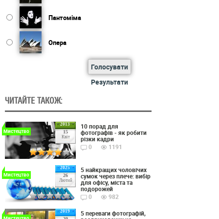
Пантоміма
Опера
Голосувати
Результати
ЧИТАЙТЕ ТАКОЖ:
2013
10 порад для
Мистецтво
фотографів - як робити
15
Квіт
різки кадри
0
1191
2025
5 найкращих чоловічих
Мистецтво
сумок через плече: вибір
26
Лютий
для офісу, міста та
подорожей
0
982
2019
5 переваги фотографій,
Мистецтво
20