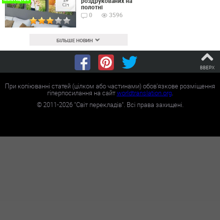
роздрукованих на
Січ
полотні
0
3596
БІЛЬШЕ НОВИН
ВВЕРХ
При копіюванні статей (цілком або частинами) обов'язкове розміщення
гіперпосилання на сайт
worldtranslation.org
.
©
2011-2026
"Світ перекладів". Всі права захищені.