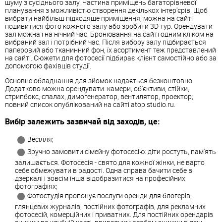
шуму з сусіднього залу. Частина приміщень багаторівневої
планування з можливістю створення декількох інтер'єрів. Щоб
вибрати найбільш підходяще приміщення, можна на сайті
подивитися фото кожного залу або зробити 3D тур. Орендувати
зал можна і на нічний час. Бронювання на сайті одним кліком на
вибраний зал і потрібний час. Після вибору залу підбирається
паперовий або тканинний фон, їх асортимент теж представлений
на сайті. Сюжети для фотосесії підбирає клієнт самостійно або за
допомогою фахівців студії.
Основне обладнання для зйомок надається безкоштовно.
Додатково можна орендувати: камери, об'єктиви, стійки,
стрипбокс, спалах, димогенератор, вентилятор, проектор;
повний список опублікований на сайті atop studio.ru.
Вибір залежить зазвичай від заходів, це:
Весілля;
Зручно замовити сімейну фотосесію: діти ростуть, пам'ять
залишається. Фотосесія - свято для кожної жінки, не варто
себе обмежувати в радості. Одна справа бачити себе в
дзеркалі і зовсім інша відобразитися на професійних
фотографіях;
Фотостудія пропонує послуги оренди для блогерів,
глянцевих журналів, постійних фотографів, для рекламних
фотосесій, комерційних і приватних. Для постійних орендарів