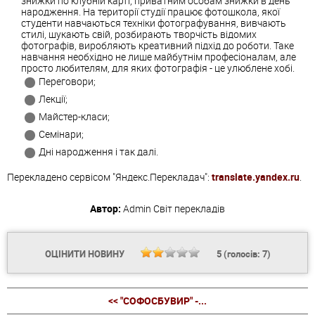
знижки по клубній карті, приватним особам знижки в день
народження. На території студії працює фотошкола, якої
студенти навчаються техніки фотографування, вивчають
стилі, шукають свій, розбирають творчість відомих
фотографів, виробляють креативний підхід до роботи. Таке
навчання необхідно не лише майбутнім професіоналам, але
просто любителям, для яких фотографія - це улюблене хобі.
Переговори;
Лекції;
Майстер-класи;
Семінари;
Дні народження і так далі.
Перекладено сервісом "Яндекс.Перекладач":
translate.yandex.ru
.
Автор:
Admin
Світ перекладів
ОЦІНИТИ НОВИНУ
5
(голосів:
7
)
<< "СОФОСБУВИР" -...