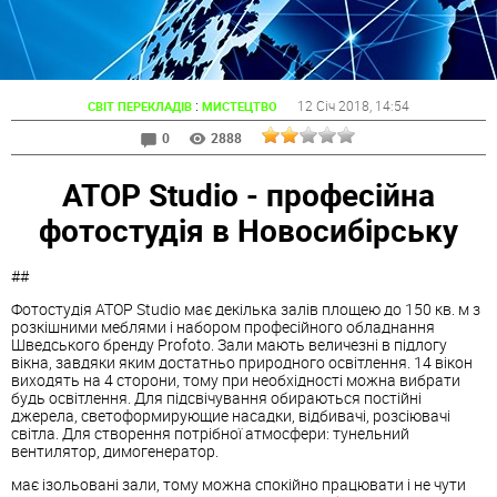
:
12 Січ 2018
, 14:54
СВІТ ПЕРЕКЛАДІВ
МИСТЕЦТВО
0
2888
ATOP Studio - професійна
фотостудія в Новосибірську
##
Фотостудія ATOP Studio має декілька залів площею до 150 кв. м з
розкішними меблями і набором професійного обладнання
Шведського бренду Profoto. Зали мають величезні в підлогу
вікна, завдяки яким достатньо природного освітлення. 14 вікон
виходять на 4 сторони, тому при необхідності можна вибрати
будь освітлення. Для підсвічування обираються постійні
джерела, светоформирующие насадки, відбивачі, розсіювачі
світла. Для створення потрібної атмосфери: тунельний
вентилятор, димогенератор.
має ізольовані зали, тому можна спокійно працювати і не чути