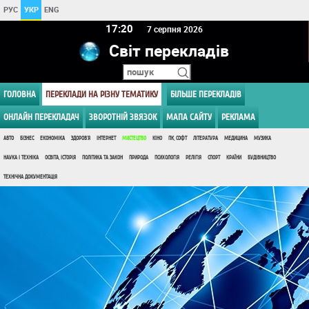
РУС
УКР
ENG
17:20
7 серпня 2026
Світ перекладів
ГОЛОВНА
ПЕРЕКЛАДИ НА РІЗНУ ТЕМАТИКУ
БІЛЬШЕ ПЕРЕКЛАДІВ
ОНЛАЙН ПЕРЕКЛАДАЧ
ЗВОРОТНІЙ ЗВЯЗОК
МАПА САЙТУ
РЕКЛАМА
АВТО
БІЗНЕС
ЕКОНОМІКА
ЗДОРОВ'Я
ІНТЕРНЕТ
МИСТЕЦТВО
КІНО
ПК, СОФТ
ЛІТЕРАТУРА
МЕДИЦИНА
МУЗИКА
НАУКА І ТЕХНІКА
ОСВІТА, ІСТОРІЯ
ПОЛІТИКА ТА ЗАКОН
ПРИРОДА
ПСИХОЛОГІЯ
РЕЛІГІЯ
СПОРТ
КРАЇНИ
БУДІВНИЦТВО
ТЕХНІЧНА ДОКУМЕНТАЦІЯ