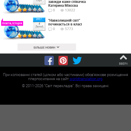
Серп
завжди каже співачка
Катерина Міхєєва
0
13022
2017
"Навколишній світ"
Освіта, Історія
починається в класі
4
Лютий
0
5773
БІЛЬШЕ НОВИН
ВВЕРХ
При копіюванні статей (цілком або частинами) обов'язкове розміщення
гіперпосилання на сайт
worldtranslation.org
.
©
2011-2026
"Світ перекладів". Всі права захищені.