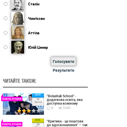
Сталін
Чингісхан
Аттіла
Юлій Цезар
Голосувати
Результати
ЧИТАЙТЕ ТАКОЖ:
2019
"Bolashak School" -
Освіта, Історія
додаткова освіта, яка
12
Лютий
доступна кожному
0
5181
2016
"Критика - це поштовх
Освіта, Історія
до вдосконалення" – так
24