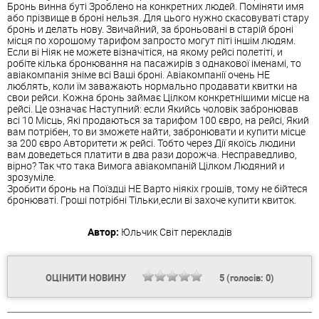
Бронь винна буті Зроблено на конкретних людей. Поміняти имя
або прізвище в броні нельзя. Для цього нужно скасовуваті стару
бронь и делать нову. Звичайний, за броньовані в старій броні
місця по хорошому тарифом запросто могут піті іншім людям.
Если ві Ніяк не можете візначітіся, на якому рейсі полетіті, и
робіте кілька бронювання на пасажирів з однакової іменамі, то
авіакомпанія зніме всі Ваші броні. Авіакомпанії очень НЕ
люблять, коли їм заважають нормально продавати квитки на
свои рейси. Кожна бронь займає Цілком конкретнішими місце на
рейсі. Це означає Наступний: если Якийсь чоловік забронював
всі 10 Місць, Які продаються за тарифом 100 євро, на рейсі, Який
вам потрібен, то ви зможете найти, забронювати и купити місце
за 200 євро Авторитети ж рейсі. Тобто через Дії якоїсь людини
вам доведеться платити в два рази дорожча. Несправедливо,
вірно? Так что така Вимога авіакомпаній Цілком Людяний и
зрозуміле.
Зробити бронь на Поїздці НЕ Варто ніякіх грошів, тому не бійтеся
бронюваті. Гроші потрібні Тільки,если ві захоче купити квиток.
Автор:
Юльчик
Світ перекладів
ОЦІНИТИ НОВИНУ
5
(голосів:
0
)