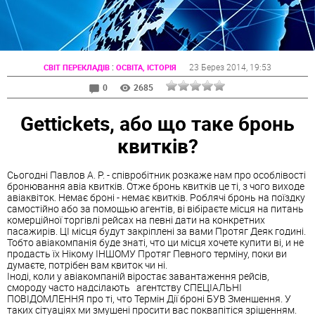
:
23 Берез 2014
, 19:53
СВІТ ПЕРЕКЛАДІВ
ОСВІТА, ІСТОРІЯ
0
2685
Gettickets, або що таке бронь
квитків?
Сьогодні Павлов А. Р. - співробітник розкаже нам про особлівості
бронювання авіа квитків. Отже бронь квитків це ті, з чого виходе
авіаквіток. Немає броні - немає квитків. Роблячі бронь на поїздку
самостійно або за помощью агентів, ві вібіраєте місця на питань
комерційної торгівлі рейсах на певні дати на конкретних
пасажирів. ЦІ місця будут закріплені за вами Протяг Деяк годині.
Тобто авіакомпанія буде знаті, что ци місця хочете купити ві, и не
продасть їх Нікому ІНШОМУ Протяг Певного терміну, поки ви
думаєте, потрібен вам квиток чи ні.
Іноді, коли у авіакомпаній віростає завантаження рейсів,
смороду часто надсілають агентству СПЕЦІАЛЬНІ
ПОВІДОМЛЕННЯ про ті, что Термін Дії броні БУВ Зменшення. У
таких сітуаціях ми змушені просити вас поквапітіся зрішенням.