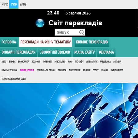
РУС
УКР
ENG
23:40
5 серпня 2026
Світ перекладів
ГОЛОВНА
ПЕРЕКЛАДИ НА РІЗНУ ТЕМАТИКУ
БІЛЬШЕ ПЕРЕКЛАДІВ
ОНЛАЙН ПЕРЕКЛАДАЧ
ЗВОРОТНІЙ ЗВЯЗОК
МАПА САЙТУ
РЕКЛАМА
АВТО
БІЗНЕС
ЕКОНОМІКА
ЗДОРОВ'Я
ІНТЕРНЕТ
МИСТЕЦТВО
КІНО
ПК, СОФТ
ЛІТЕРАТУРА
МЕДИЦИНА
МУЗИКА
НАУКА І ТЕХНІКА
ОСВІТА, ІСТОРІЯ
ПОЛІТИКА ТА ЗАКОН
ПРИРОДА
ПСИХОЛОГІЯ
РЕЛІГІЯ
СПОРТ
КРАЇНИ
БУДІВНИЦТВО
ТЕХНІЧНА ДОКУМЕНТАЦІЯ