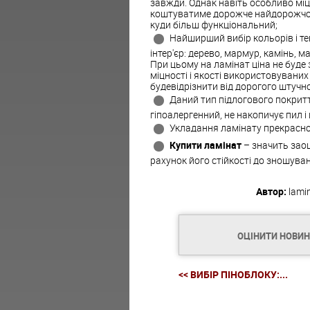
завжди. Однак навіть особливо міц
коштуватиме дорожче найдорожчою 
куди більш функціональний;
Найширший вибір кольорів і тек
інтер'єр: дерево, мармур, камінь, м
При цьому на ламінат ціна не буде
міцності і якості використовувани
будевідрізнити від дорогого штучно
Даний тип підлогового покритт
гіпоалергенний, не накопичує пил і
Укладання
ламінату
прекрасно 
Купити ламінат
– значить заощ
рахунок його стійкості до зношуван
Автор:
lami
ОЦІНИТИ НОВИ
<< ВИБІР ПІНОБЛОКУ:...