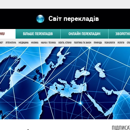
Світ перекладів
ИКУ
БІЛЬШЕ ПЕРЕКЛАДІВ
ОНЛАЙН ПЕРЕКЛАДАЧ
ЗВОРОТНІ
ОФТ
ЛІТЕРАТУРА
МЕДИЦИНА
МУЗИКА
НАУКА І ТЕХНІКА
ОСВІТА, ІСТОРІЯ
ПОЛІТИКА ТА ЗАКОН
ПРИРОДА
ПСИХОЛОГІЯ
РЕЛІГІЯ
СПО
ПІДПИСА