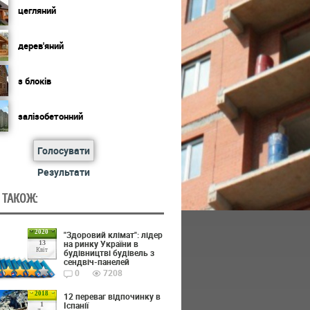
цегляний
дерев'яний
з блоків
залізобетонний
Голосувати
Результати
 ТАКОЖ:
2020
"Здоровий клімат": лідер
на ринку України в
13
Квіт
будівництві будівель з
сендвіч-панелей
0
7208
2018
12 переваг відпочинку в
Іспанії
1