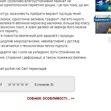
ний і особливо влагоустойчивий ламінат не
однополосной паркетної дошки, і це при тому, що він
стур, можливість підібрати варіант під будь-який
алюнок, однотонна заливка, градієнт і багато іншого.
Будівництво
 залежати великою мірою від малюнка, більше від класу
х захисних смол, а зовні далеко не завжди його можна
го паркету;
я повністю безпечний для здоров'я і природи,
 шкідливі мікроорганізми, невибагливий у догляді;
зочетается з технологіями теплої підлоги;
адити час і сили на укладанні, бути спокійним на
ня, стирання і деформації, а також пожежної безпеки.
nat-parket.net
Світ перекладів
НУ
5
(голосів:
0
)
СОБАКИ: ОСОБЛИВОСТІ... >>