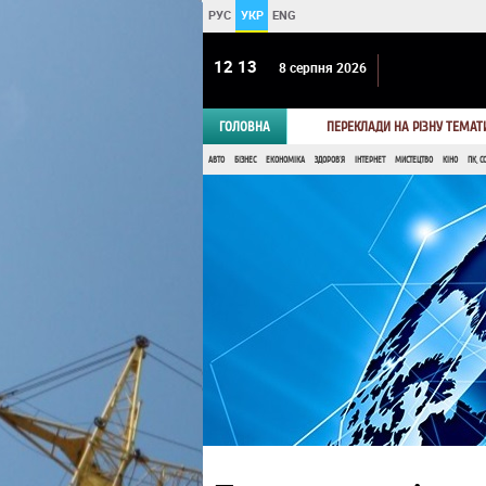
РУС
УКР
ENG
12:13
8 серпня 2026
ГОЛОВНА
ПЕРЕКЛАДИ НА РІЗНУ ТЕМАТ
АВТО
БІЗНЕС
ЕКОНОМІКА
ЗДОРОВ'Я
ІНТЕРНЕТ
МИСТЕЦТВО
КІНО
ПК, С