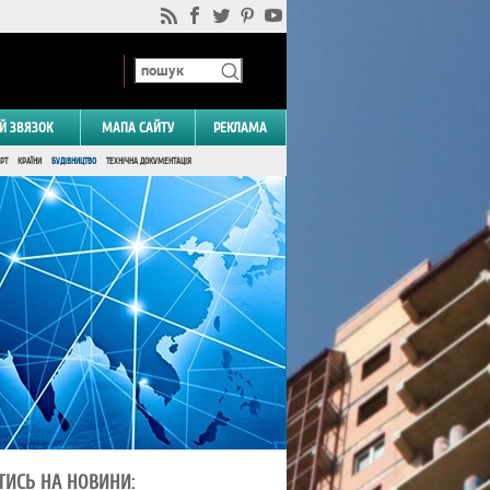
Й ЗВЯЗОК
МАПА САЙТУ
РЕКЛАМА
РТ
КРАЇНИ
БУДІВНИЦТВО
ТЕХНІЧНА ДОКУМЕНТАЦІЯ
ТИСЬ НА НОВИНИ: