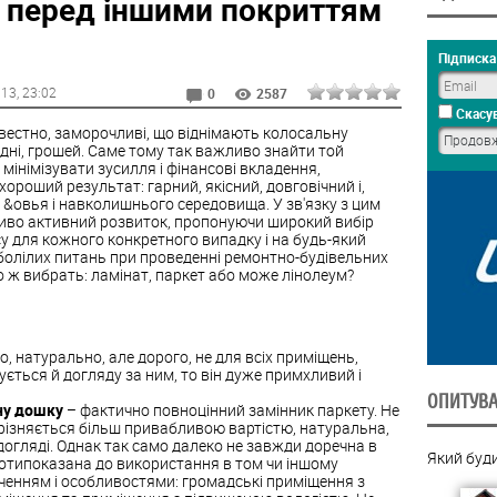
у перед іншими покриттям
Підписка 
013
, 23:02
0
2587
Скасув
звестно, заморочливі, що віднімають колосальну
годні, грошей. Саме тому так важливо знайти той
інімізувати зусилля і фінансові вкладення,
хороший результат: гарний, якісний, довговічний і,
 &овья і навколишнього середовища. У зв'язку з цим
во активний розвиток, пропонуючи широкий вибір
у для кожного конкретного випадку і на будь-який
аболілих питань при проведенні ремонтно-будівельних
о ж вибрать: ламінат, паркет або може лінолеум?
, натурально, але дорого, не для всіх приміщень,
ується й догляду за ним, то він дуже примхливий і
ОПИТУВ
ну дошку
– фактично повноцінний замінник паркету. Не
дрізняється більш привабливою вартістю, натуральна,
догляді. Однак так само далеко не завжди доречна в
Який буд
протипоказана до використання в том чи іншому
аченням і особливостями: громадські приміщення з