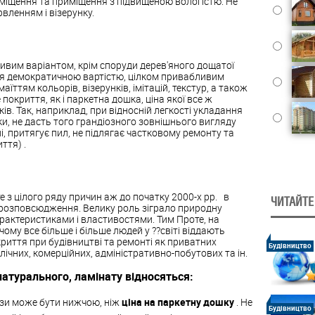
іщення та приміщення з підвищеною вологістю. Не
вленням і візерунку.
ивим варіантом, крім споруди дерев'яного дощатої
ься демократичною вартістю, цілком привабливим
ттям кольорів, візерунків, імітацій, текстур, а також
 покриття, як і паркетна дошка, ціна якої все ж
в. Так, наприклад, при відносній легкості укладання
аки, не дасть того грандіозного зовнішнього вигляду
ні, притягує пил, не підлягає частковому ремонту та
ття) .
 з цілого ряду причин аж до початку 2000-х рр. в
ЧИТАЙТЕ
о розповсюдження. Велику роль зіграло природну
рактеристиками і властивостями. Тим Проте, на
чому все більше і більше людей у ??світі віддають
риття при будівництві та ремонті як приватних
Будівництво
блічних, комерційних, адміністративно-побутових та ін.
 натурального,
ламінату
відносяться:
рази може бути нижчою, ніж
ціна на паркетну дошку
. Не
Будівництво