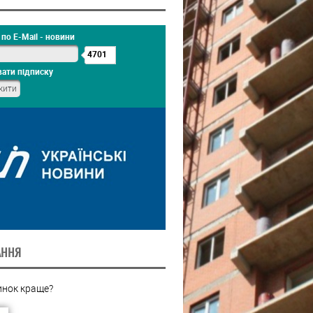
по E-Mail - новини
4701
ати підписку
АННЯ
инок краще?