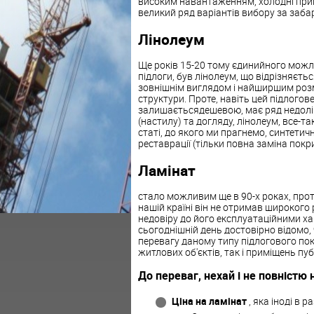
високим навантаженням, холодні прим
великий ряд варіантів вибору за забар
Лінолеум
Ще років 15-20 тому єдинийного можл
підлоги, був лінолеум, що відрізняєт
зовнішнім виглядом і найширшим розмаї
структури. Проте, навіть цей підлогове
залишаєтьсядешевою, має ряд недолікі
(настилу) та догляду, лінолеум, все-т
статі, до якого ми прагнемо, синтетич
реставрації (тільки повна заміна покри
Ламінат
стало можливим ще в 90-х роках, проте
нашій країні він не отримав широког
недовіру до його експлуатаційними ха
сьогоднішній день достовірно відомо, 
перевагу даному типу підлогового пок
житлових об'єктів, так і приміщень пу
До переваг, нехай і не повністю
Ціна на ламінат
, яка іноді в 