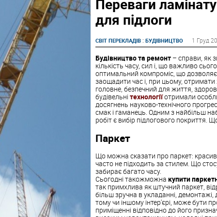
Переваги ламінат
для підлоги
:
1 Груд 2
СВІТ ПЕРЕКЛАДІВ
БУДІВНИЦТВО
Будівництво та ремонт
– справи, як 
кількість часу, сил і, що важливо сьо
оптимальний компроміс, що дозволяє м
заощадити час і, при цьому, отримати 
головне, безпечний для життя, здоров
будівельні
технології
отримали особли
досягнень науково-технічного прогрес
смак і гаманець. Одним з найбільш н
робіт є вибір підлогового покриття. Щ
Паркет
Що можна сказати про паркет: красиво
часто не підходить за стилем. Що стос
забирає багато часу.
Сьогодні такожможна
купити паркет
так примхлива як штучний паркет, ві
більш зручна в укладанні, демонтажі, 
тому чи іншому інтер'єрі, може бути 
приміщенні відповідно до його призн