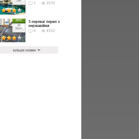
Лип
1
3570
2019
5 переваг перил з
нержавійки
22
Берез
0
4552
БІЛЬШЕ НОВИН