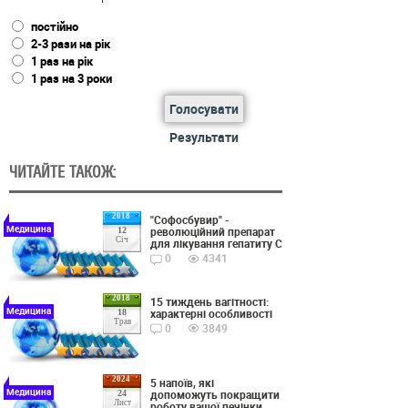
постійно
2-3 рази на рік
1 раз на рік
1 раз на 3 роки
Голосувати
Результати
ЧИТАЙТЕ ТАКОЖ:
2018
"Софосбувир" -
Медицина
революційний препарат
12
Січ
для лікування гепатиту С
0
4341
2018
15 тиждень вагітності:
Медицина
характерні особливості
18
Трав
0
3849
2024
5 напоїв, які
Медицина
допоможуть покращити
24
Лист
роботу вашої печінки