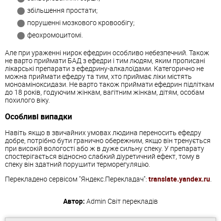
збільшення простати;
порушенні мозкового кровообігу;
феохромоцитомі.
Але при ураженні нирок ефедрин особливо небезпечний. Також
не варто приймати БАД з ефедри і тим людям, яким прописані
лікарські препарати з ефедрину-алкалоїдами. Категорично не
можна приймати ефедру та тим, хто приймає ліки містять
моноаміноксидази. Не варто також приймати ефедрин підліткам
до 18 років, годуючим жінкам, вагітним жінкам, дітям, особам
похилого віку.
Особливі випадки
Навіть якщо в звичайних умовах людина переносить ефедру
добре, потрібно бути гранично обережним, якщо він тренується
при високій вологості або ж в дуже сильну спеку. У препарату
спостерігається відносно слабкий діуретичний ефект, тому в
спеку він здатний порушити терморегуляцію.
Перекладено сервісом "Яндекс.Перекладач":
translate.yandex.ru
.
Автор:
Admin
Світ перекладів