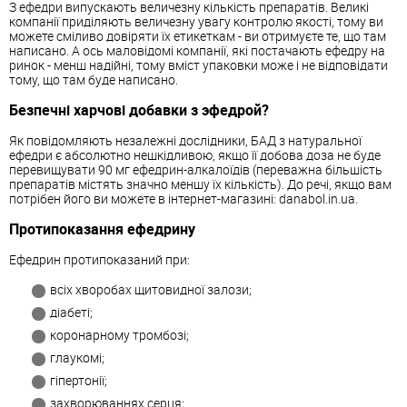
З ефедри випускають величезну кількість препаратів. Великі
компанії приділяють величезну увагу контролю якості, тому ви
можете сміливо довіряти їх етикеткам - ви отримуєте те, що там
написано. А ось маловідомі компанії, які постачають ефедру на
ринок - менш надійні, тому вміст упаковки може і не відповідати
тому, що там буде написано.
Безпечні харчові добавки з эфедрой?
Як повідомляють незалежні дослідники, БАД з натуральної
ефедри є абсолютно нешкідливою, якщо її добова доза не буде
перевищувати 90 мг ефедрин-алкалоїдів (переважна більшість
препаратів містять значно меншу їх кількість). До речі, якщо вам
потрібен його ви можете в інтернет-магазині: danabol.in.ua.
Протипоказання ефедрину
Ефедрин протипоказаний при:
всіх хворобах щитовидної залози;
діабеті;
коронарному тромбозі;
глаукомі;
гіпертонії;
захворюваннях серця;