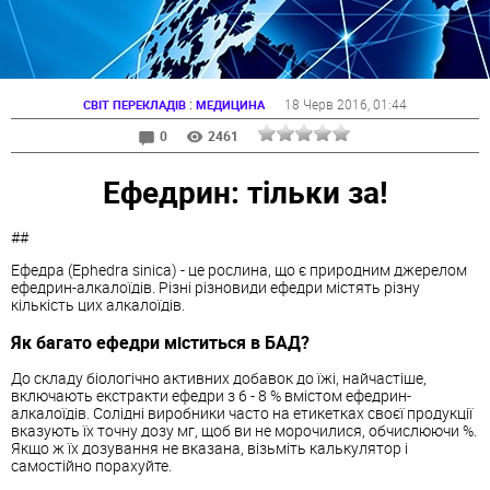
:
18 Черв 2016
, 01:44
СВІТ ПЕРЕКЛАДІВ
МЕДИЦИНА
0
2461
Ефедрин: тільки за!
##
Ефедра (Ephedra sinica) - це рослина, що є природним джерелом
ефедрин-алкалоїдів. Різні різновиди ефедри містять різну
кількість цих алкалоїдів.
Як багато ефедри міститься в БАД?
До складу біологічно активних добавок до їжі, найчастіше,
включають екстракти ефедри з 6 - 8 % вмістом ефедрин-
алкалоїдів. Солідні виробники часто на етикетках своєї продукції
вказують їх точну дозу мг, щоб ви не морочилися, обчислюючи %.
Якщо ж їх дозування не вказана, візьміть калькулятор і
самостійно порахуйте.