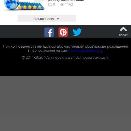
0
1162
БІЛЬШЕ НОВИН
ВВЕРХ
При копіюванні статей (цілком або частинами) обов'язкове розміщення
гіперпосилання на сайт
worldtranslation.org
.
©
2011-2026
"Світ перекладів". Всі права захищені.