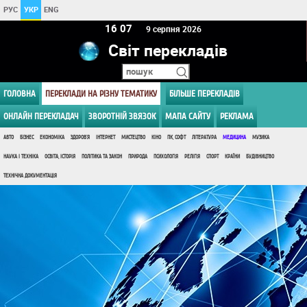
РУС
УКР
ENG
16:07
9 серпня 2026
Світ перекладів
ГОЛОВНА
ПЕРЕКЛАДИ НА РІЗНУ ТЕМАТИКУ
БІЛЬШЕ ПЕРЕКЛАДІВ
ОНЛАЙН ПЕРЕКЛАДАЧ
ЗВОРОТНІЙ ЗВЯЗОК
МАПА САЙТУ
РЕКЛАМА
АВТО
БІЗНЕС
ЕКОНОМІКА
ЗДОРОВ'Я
ІНТЕРНЕТ
МИСТЕЦТВО
КІНО
ПК, СОФТ
ЛІТЕРАТУРА
МЕДИЦИНА
МУЗИКА
НАУКА І ТЕХНІКА
ОСВІТА, ІСТОРІЯ
ПОЛІТИКА ТА ЗАКОН
ПРИРОДА
ПСИХОЛОГІЯ
РЕЛІГІЯ
СПОРТ
КРАЇНИ
БУДІВНИЦТВО
ТЕХНІЧНА ДОКУМЕНТАЦІЯ