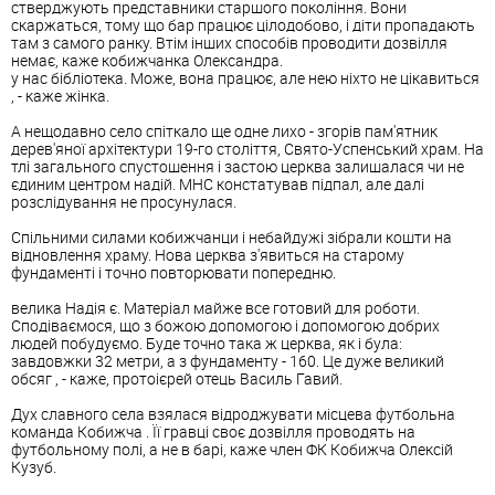
стверджують представники старшого покоління. Вони
скаржаться, тому що бар працює цілодобово, і діти пропадають
там з самого ранку. Втім інших способів проводити дозвілля
немає, каже кобижчанка Олександра.
у нас бібліотека. Може, вона працює, але нею ніхто не цікавиться
, - каже жінка.
А нещодавно село спіткало ще одне лихо - згорів пам'ятник
дерев'яної архітектури 19-го століття, Свято-Успенський храм. На
тлі загального спустошення і застою церква залишалася чи не
єдиним центром надій. МНС констатував підпал, але далі
розслідування не просунулася.
Спільними силами кобижчанци і небайдужі зібрали кошти на
відновлення храму. Нова церква з'явиться на старому
фундаменті і точно повторювати попередню.
велика Надія є. Матеріал майже все готовий для роботи.
Сподіваємося, що з божою допомогою і допомогою добрих
людей побудуємо. Буде точно така ж церква, як і була:
завдовжки 32 метри, а з фундаменту - 160. Це дуже великий
обсяг , - каже, протоієрей отець Василь Гавий.
Дух славного села взялася відроджувати місцева футбольна
команда Кобижча . Її гравці своє дозвілля проводять на
футбольному полі, а не в барі, каже член ФК Кобижча Олексій
Кузуб.