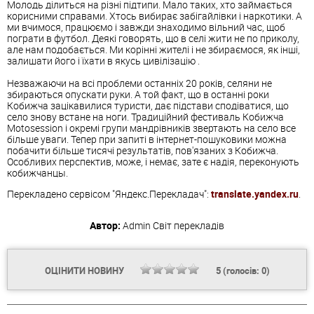
Молодь ділиться на різні підтипи. Мало таких, хто займається
корисними справами. Хтось вибирає забігайлівки і наркотики. А
ми вчимося, працюємо і завжди знаходимо вільний час, щоб
пограти в футбол. Деякі говорять, що в селі жити не по приколу,
але нам подобається. Ми корінні жителі і не збираємося, як інші,
залишати його і їхати в якусь цивілізацію .
Незважаючи на всі проблеми останніх 20 років, селяни не
збираються опускати руки. А той факт, що в останні роки
Кобижча зацікавилися туристи, дає підстави сподіватися, що
село знову встане на ноги. Традиційний фестиваль Кобижча
Motosession і окремі групи мандрівників звертають на село все
більше уваги. Тепер при запиті в інтернет-пошуковики можна
побачити більше тисячі результатів, пов'язаних з Кобижча.
Особливих перспектив, може, і немає, зате є надія, переконують
кобижчанцы.
Перекладено сервісом "Яндекс.Перекладач":
translate.yandex.ru
.
Автор:
Admin
Світ перекладів
ОЦІНИТИ НОВИНУ
5
(голосів:
0
)