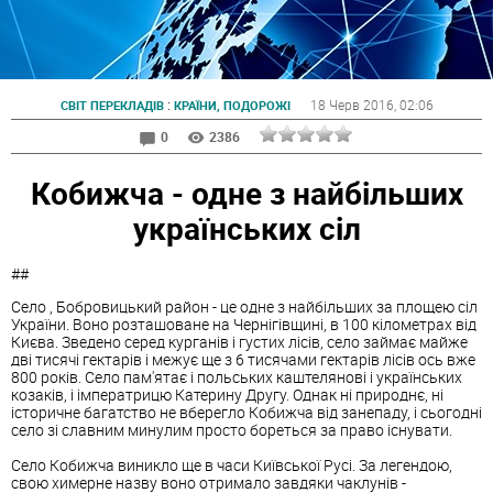
:
18 Черв 2016
, 02:06
СВІТ ПЕРЕКЛАДІВ
КРАЇНИ, ПОДОРОЖІ
0
2386
Кобижча - одне з найбільших
українських сіл
##
Село , Бобровицький район - це одне з найбільших за площею сіл
України. Воно розташоване на Чернігівщині, в 100 кілометрах від
Києва. Зведено серед курганів і густих лісів, село займає майже
дві тисячі гектарів і межує ще з 6 тисячами гектарів лісів ось вже
800 років. Село пам'ятає і польських каштелянові і українських
козаків, і імператрицю Катерину Другу. Однак ні природнє, ні
історичне багатство не вберегло Кобижча від занепаду, і сьогодні
село зі славним минулим просто бореться за право існувати.
Село Кобижча виникло ще в часи Київської Русі. За легендою,
свою химерне назву воно отримало завдяки чаклунів -