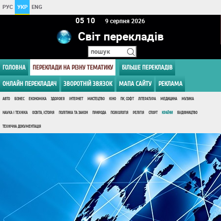
РУС
УКР
ENG
05 10
9 серпня 2026
Світ перекладів
ГОЛОВНА
ПЕРЕКЛАДИ НА РІЗНУ ТЕМАТИКУ
БІЛЬШЕ ПЕРЕКЛАДІВ
ОНЛАЙН ПЕРЕКЛАДАЧ
ЗВОРОТНІЙ ЗВЯЗОК
МАПА САЙТУ
РЕКЛАМА
АВТО
БІЗНЕС
ЕКОНОМІКА
ЗДОРОВ'Я
ІНТЕРНЕТ
МИСТЕЦТВО
КІНО
ПК, СОФТ
ЛІТЕРАТУРА
МЕДИЦИНА
МУЗИКА
НАУКА І ТЕХНІКА
ОСВІТА, ІСТОРІЯ
ПОЛІТИКА ТА ЗАКОН
ПРИРОДА
ПСИХОЛОГІЯ
РЕЛІГІЯ
СПОРТ
КРАЇНИ
БУДІВНИЦТВО
ТЕХНІЧНА ДОКУМЕНТАЦІЯ