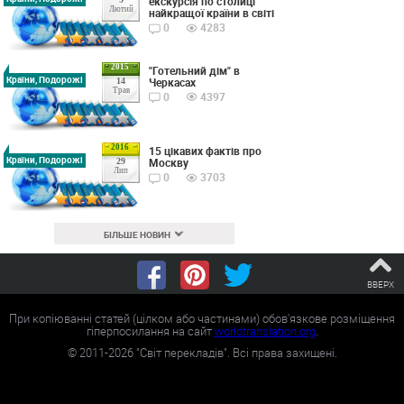
екскурсія по столиці
Лютий
найкращої країни в світі
0
4283
2015
"Готельний дім" в
Країни, Подорожі
Черкасах
14
Трав
0
4397
2016
15 цікавих фактів про
Країни, Подорожі
Москву
29
Лип
0
3703
БІЛЬШЕ НОВИН
ВВЕРХ
При копіюванні статей (цілком або частинами) обов'язкове розміщення
гіперпосилання на сайт
worldtranslation.org
.
©
2011-2026
"Світ перекладів". Всі права захищені.