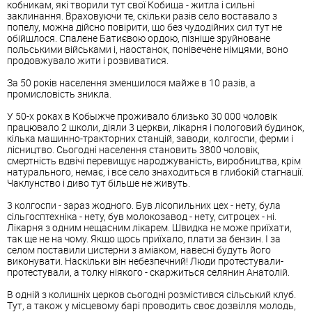
кобникам, які творили тут свої Кобища - житла і сильні
заклинання. Враховуючи те, скільки разів село воставало з
попелу, можна дійсно повірити, що без чудодійних сил тут не
обійшлося. Спалене Батиєвою ордою, пізніше зруйноване
польськими військами і, наостанок, понівечене німцями, воно
продовжувало жити і розвиватися.
За 50 років населення зменшилося майже в 10 разів, а
промисловість зникла.
У 50-х роках в Кобыжче проживало близько 30 000 чоловік
працювало 2 школи, діяли 3 церкви, лікарня і пологовий будинок,
кілька машинно-тракторних станцій, заводи, колгоспи, ферми і
лісництво. Сьогодні населення становить 3800 чоловік,
смертність вдвічі перевищує народжуваність, виробництва, крім
натурального, немає, і все село знаходиться в глибокій стагнації.
Чаклунство і диво тут більше не живуть.
3 колгоспи - зараз жодного. Був лісопильних цех - нету, була
сільгосптехніка - нету, був молокозавод - нету, ситроцех - ні.
Лікарня з одним нещасним лікарем. Швидка не може приїхати,
так ще не на чому. Якщо щось приїхало, плати за бензин. І за
селом поставили цистерни з аміаком, навесні будуть його
виконувати. Наскільки він небезпечний! Люди протестували-
протестували, а толку ніякого - скаржиться селянин Анатолій.
В одній з колишніх церков сьогодні розмістився сільський клуб.
Тут, а також у місцевому барі проводить своє дозвілля молодь,