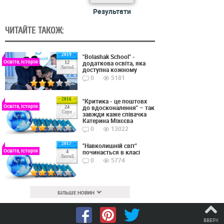
Результати
ЧИТАЙТЕ ТАКОЖ:
2019
"Bolashak School" -
Освіта, Історія
додаткова освіта, яка
12
Лютий
доступна кожному
0
5181
2016
"Критика - це поштовх
Освіта, Історія
до вдосконалення" – так
24
Серп
завжди каже співачка
Катерина Міхєєва
0
13022
2017
"Навколишній світ"
Освіта, Історія
починається в класі
4
Лютий
0
5774
БІЛЬШЕ НОВИН
ВВЕРХ