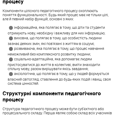
процесу
Компоненти цілісного педагогічного процесу охоплюють
поняття функціональності. Будь-який процес має не тільки цілі,
але й певний набір функцій, основні з яких:
інформаційна, яка полягає в тому, що діти та студенти
отримують нову, необхідну і важливу для них інформацію;
виховна, що полягає в тому, що особистість людини
зазнає деяких змін, які пов'язані з життям в соціумі;
розвиваюча, яка полягає в тому, що процес навчання
неможливий без комплексного розвитку людини;
соціально-адаптаційна, яка допомагає людям
пристосуватися до життя в колективі, вміти знаходити
спільну мову, разом вирішувати якісь завдання;
аксіологічна, що полягає в тому, що у людей формується
власний світогляд, ставлення до будь-яких подій і явищ, своя
система цінностей.
Структурні компоненти педагогічного
процесу
Структура педагогічного процесу може бути суб'єктного або
процесуального складу. Перша являє собою склад всіх учасників