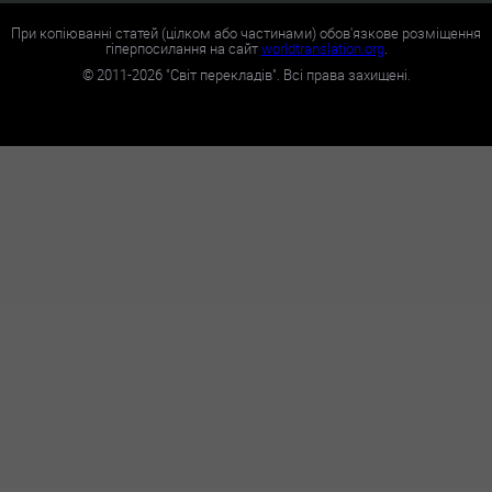
При копіюванні статей (цілком або частинами) обов'язкове розміщення
гіперпосилання на сайт
worldtranslation.org
.
©
2011-2026
"Світ перекладів". Всі права захищені.