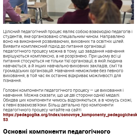
Цілісний педагогічний процес являє собою взаємодію педагогів і
студентів, яке організовано спеціальним чином. Направлено
воно на виконання розвиваючих, виховних та освітніх цілей.
Виявити комплексний підхід до питання організації
педагогічного процесу можна в тому, що завдання навчання
вирішуються комплексно, а не розрізнено. При цьому всі ці
питання стосуються не тільки тієї організації, в якій людина
навчається, а й інших навчально-виховних закладів, сім'ї та
громадських організацій. Навчання неможливе без певного
виховання, в той час як останнє відкриває можливості для
пізнання.
Головні компоненти педагогічного процесу — це виховання і
навчання. Можна сказати, що це дві сторони однієї медалі.
Обидва цих компоненти чимось відрізняються, а в чомусь схожі,
є певні взаємозв'язки. Більш детально про компоненти
педагогічного процесу читайте на сайті
https://pedagogika.org/index/osnovnye_komponenty_pedagogiches
53
.
Основні компоненти педагогічного