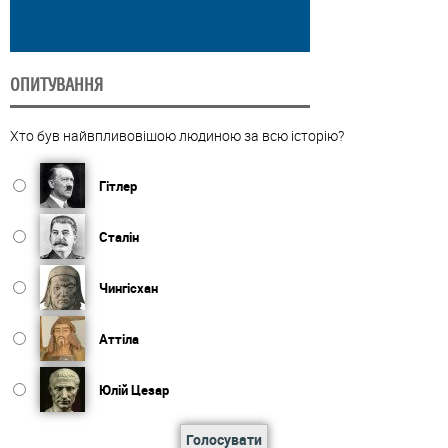
ОПИТУВАННЯ
Хто був найвпливовішою людиною за всю історію?
Гітлер
Сталін
Чингісхан
Аттіла
Юлій Цезар
Голосувати