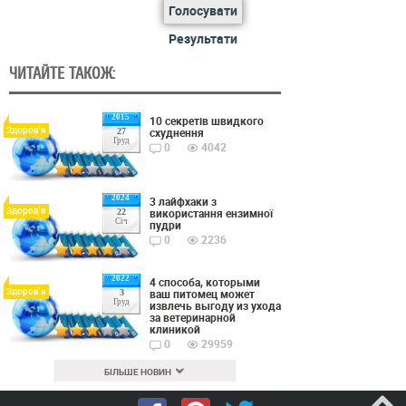
Голосувати
Результати
ЧИТАЙТЕ ТАКОЖ:
2015
10 секретів швидкого
Здоров'я
схуднення
27
Груд
0
4042
2024
3 лайфхаки з
Здоров'я
використання ензимної
22
Січ
пудри
0
2236
2022
4 способа, которыми
Здоров'я
ваш питомец может
3
Груд
извлечь выгоду из ухода
за ветеринарной
клиникой
0
29959
БІЛЬШЕ НОВИН