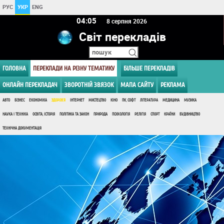
РУС
УКР
ENG
04 05
8 серпня 2026
Світ перекладів
ГОЛОВНА
ПЕРЕКЛАДИ НА РІЗНУ ТЕМАТИКУ
БІЛЬШЕ ПЕРЕКЛАДІВ
ОНЛАЙН ПЕРЕКЛАДАЧ
ЗВОРОТНІЙ ЗВЯЗОК
МАПА САЙТУ
РЕКЛАМА
АВТО
БІЗНЕС
ЕКОНОМІКА
ЗДОРОВ'Я
ІНТЕРНЕТ
МИСТЕЦТВО
КІНО
ПК, СОФТ
ЛІТЕРАТУРА
МЕДИЦИНА
МУЗИКА
НАУКА І ТЕХНІКА
ОСВІТА, ІСТОРІЯ
ПОЛІТИКА ТА ЗАКОН
ПРИРОДА
ПСИХОЛОГІЯ
РЕЛІГІЯ
СПОРТ
КРАЇНИ
БУДІВНИЦТВО
ТЕХНІЧНА ДОКУМЕНТАЦІЯ