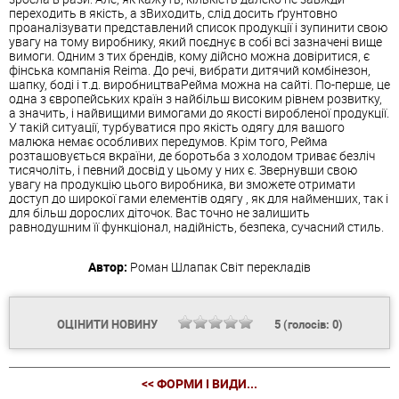
переходить в якість, а зВиходить, слід досить ґрунтовно
проаналізувати представлений список продукції і зупинити свою
увагу на тому виробнику, який поєднує в собі всі зазначені вище
вимоги. Одним з тих брендів, кому дійсно можна довіритися, є
фінська компанія Reima. До речі, вибрати дитячий комбінезон,
шапку, боді і т.д. виробництваРейма можна на сайті. По-перше, це
одна з європейських країн з найбільш високим рівнем розвитку,
а значить, і найвищими вимогами до якості виробленої продукції.
У такій ситуації, турбуватися про якість
одягу
для вашого
малюка немає особливих передумов. Крім того, Рейма
розташовується вкраїни, де боротьба з холодом триває безліч
тисячоліть, і певний досвід у цьому у них є. Звернувши свою
увагу на продукцію цього виробника, ви зможете отримати
доступ до широкої гами елементів
одягу
, як для найменших, так і
для більш дорослих діточок. Вас точно не залишить
равнодушним її функціонал, надійність, безпека, сучасний стиль.
Автор:
Роман Шлапак
Світ перекладів
ОЦІНИТИ НОВИНУ
5
(голосів:
0
)
<< ФОРМИ І ВИДИ...