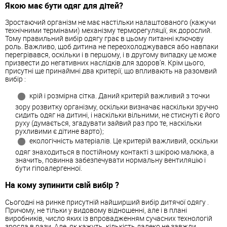
Якою має бути одяг для дітей?
Зростаючий організм не має настільки налаштованого (кажучи
технічними термінами) механізму терморегуляції, як дорослий.
Тому правильний
вибір
одягу
грає в цьому питанні ключову
роль. Важливо, щоб дитина не переохолоджувався або навпаки
перегрівався, оскільки і в першому, і в другому випадку це може
призвести до негативних наслідків для здоров'я. Крім цього,
присутні ще принаймні два критерії, що впливають на разомвий
вибір
:
крій і розмірна сітка. Даний критерій важливий з точки
зору розвитку організму, оскільки визначає наскільки зручно
сидить одяг на дитині, і наскільки вільними, не стиснуті є його
руху (думається, згадувати зайвий раз про те, наскільки
рухливими є дітине варто);
екологічність матеріалів. Це критерій важливий, оскільки
одяг знаходиться в постійному контакті з шкірою малюка, а
значить, повинна забезпечувати нормальну вентиляцію і
бути гіпоалергенної.
На кому зупинити свій
вибір
?
Сьогодні на ринке присутній найширший
вибір
дитячої
одягу
.
Причому, не тільки у видовому відношенні, але і в плані
виробників, число яких із впровадженням сучасних технологій
зросла в рази. Але, як кажуть, кількість далеко не завжди