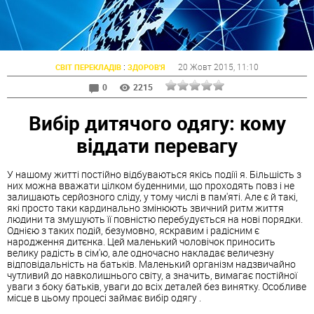
:
20 Жовт 2015
, 11:10
СВІТ ПЕРЕКЛАДІВ
ЗДОРОВ'Я
0
2215
Вибір дитячого одягу: кому
віддати перевагу
У нашому житті постійно відбуваються якісь подіїі я. Більшість з
них можна вважати цілком буденними, що проходять повз і не
залишають серйозного сліду, у тому числі в пам'яті. Але є й такі,
які просто таки кардинально змінюють звичний ритм життя
людини та змушують її повністю перебудується на нові порядки.
Однією з таких подій, безумовно, яскравим і радісним є
народження дитєнка. Цей маленький чоловічок приносить
велику радість в сім'ю, але одночасно накладає величезну
відповідальність на батьків. Маленький організм надзвичайно
чутливий до навколишнього світу, а значить, вимагає постійної
уваги з боку батьків, уваги до всіх деталей без винятку. Особливе
місце в цьому процесі займає
вибір
одягу
.