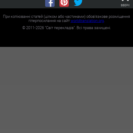
ВВЕРХ
При копіюванні статей (цілком або частинами) обов'язкове розміщення
гіперпосилання на сайт
worldtranslation.org
.
©
2011-2026
"Світ перекладів". Всі права захищені.