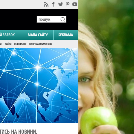
Й ЗВЯЗОК
МАПА САЙТУ
РЕКЛАМА
РТ
КРАЇНИ
БУДІВНИЦТВО
ТЕХНІЧНА ДОКУМЕНТАЦІЯ
ТИСЬ НА НОВИНИ: