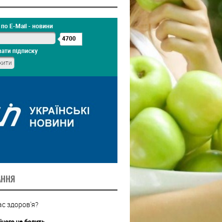
по E-Mail - новини
4700
ати підписку
АННЯ
с здоров'я?
ічого не болить