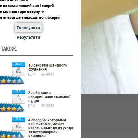
и завжди повний сил і енергії
ти можеш гори звернути
е знаєш де знаходиться лікарня
Голосувати
Результати
 ТАКОЖ:
2015
10 секретів швидкого
схуднення
27
Груд
0
4042
2024
3 лайфхаки з
використання ензимної
22
Січ
пудри
0
2233
2022
4 способа, которыми
ваш питомец может
3
Груд
извлечь выгоду из ухода
за ветеринарной
клиникой