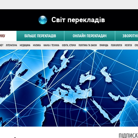
Світ перекладів
ИКУ
БІЛЬШЕ ПЕРЕКЛАДІВ
ОНЛАЙН ПЕРЕКЛАДАЧ
ЗВОРОТНІ
ОФТ
ЛІТЕРАТУРА
МЕДИЦИНА
МУЗИКА
НАУКА І ТЕХНІКА
ОСВІТА, ІСТОРІЯ
ПОЛІТИКА ТА ЗАКОН
ПРИРОДА
ПСИХОЛОГІЯ
РЕЛІГІЯ
СПО
ПІДПИСА