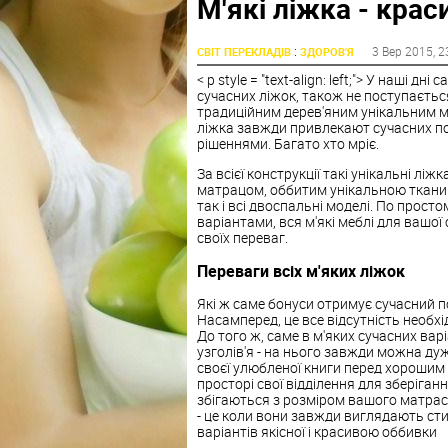
М'які ліжка - крас
:
3 Вер 2015
, 2
СВІТ ПЕРЕКЛАДІВ
ЗДОРОВ'Я
< p style = "text-align: left;"> У наші дні 
сучасних ліжок, також не поступається
традиційним дерев'яним унікальним мо
ліжка
завжди привлекают сучасних по
рішеннями. Багато хто мріє.
За всієї конструкції такі унікальні
ліжк
матрацом, оббитим унікальною ткани
так і всі двоспальні моделі. По прос
варіантами, вся м'які меблі для вашої
своїх переваг.
Переваги всіх м'яких ліжок
Які ж саме бонуси отримує сучасний п
Насамперед, це все відсутність необх
До того ж, саме в м'яких сучасних варі
узголів'я - на нього завжди можна дуж
своєї улюбленої книги перед хорошим 
просторі свої відділення для зберіган
збігаються з розміром вашого матраса
- це коли вони завжди виглядають сти
варіантів якісної і красивою оббивки