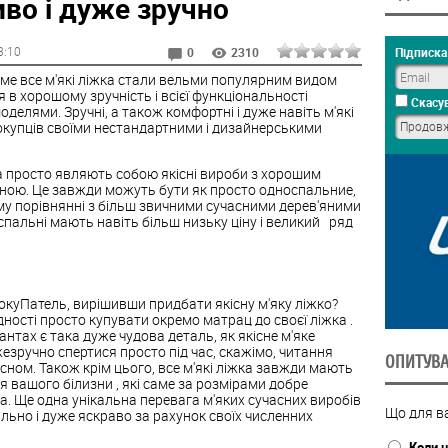
иво і дуже зручно
3:10
Підписка 
0
2310
саме все
м'які
ліжка
стали вельми популярним видом
 в хорошому зручність і всієї функціональності
Скасув
делями. Зручні, а також комфортні і дуже навіть
м'які
купців своїми нестандартними і дизайнерськими
а
просто являють собою якісні вироби з хорошим
ною. Це завжди можуть бути як просто односпальние,
тому порівнянні з більш звичними сучасними дерев'яними
 спальні мають навіть більш низьку ціну і великий ряд
окуПатель, вирішивши придбати якісну м'яку ліжко?
ідності просто купувати окремо матрац до своєї
ліжка
.
антах є така дуже чудова деталь, як якісне м'яке
езручно спертися просто під час, скажімо, читання
ОПИТУВ
сном. Також крім цього, все
м'які
ліжка
завжди мають
ня вашого білизни , які саме за розмірами добре
. Ще одна унікальна перевага м'яких сучасних виробів
Що для ва
льно і дуже яскраво за рахунок своїх численних
Коли н