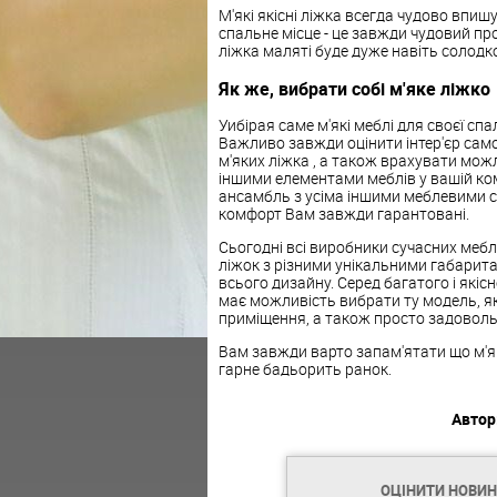
М'які
якісні
ліжка
всегда чудово впишут
спальне місце - це завжди чудовий прос
ліжка
маляті буде дуже навіть солодко
Як же, вибрати собі м'яке ліжко
Уибірая саме м'які меблі для своєї сп
Важливо завжди оцінити інтер'єр само
м'яких
ліжка
, а також врахувати мож
іншими елементами меблів у вашій ком
ансамбль з усіма іншими меблевими 
комфорт Вам завжди гарантовані.
Сьогодні всі виробники сучасних меблі
ліжок з різними унікальними габарита
всього дизайну. Серед багатого і якіс
має можливість вибрати ту модель, як
приміщення, а також просто задовольни
Вам завжди варто запам'ятати що
м'я
гарне бадьорить ранок.
Автор
ОЦІНИТИ НОВИ