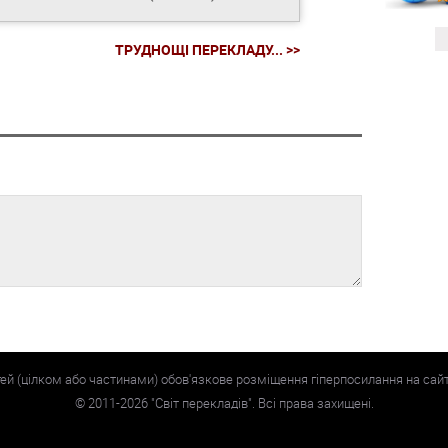
ТРУДНОЩІ ПЕРЕКЛАДУ... >>
тей (цілком або частинами) обов'язкове розміщення гіперпосилання на сай
©
2011-2026
"Світ перекладів". Всі права захищені.