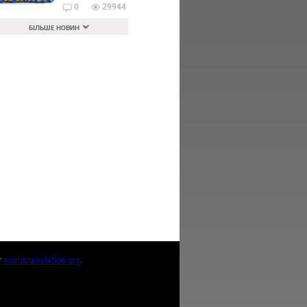
0
29944
БІЛЬШЕ НОВИН
т
worldtranslation.org
.