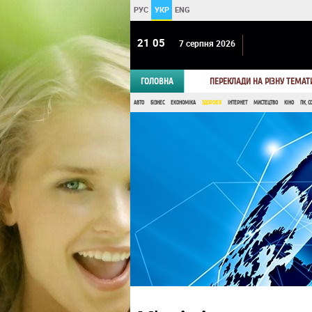
РУС
УКР
ENG
21:05
7 серпня 2026
ГОЛОВНА
ПЕРЕКЛАДИ НА РІЗНУ ТЕМАТ
АВТО
БІЗНЕС
ЕКОНОМІКА
ЗДОРОВ'Я
ІНТЕРНЕТ
МИСТЕЦТВО
КІНО
ПК, С