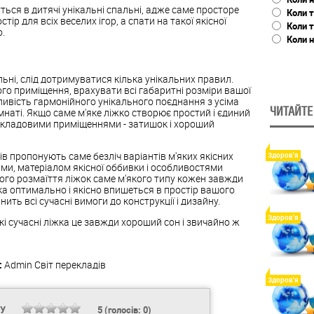
ься в дитячі унікальні спальні, адже саме просторе
Коли т
тір для всіх веселих ігор, а спати на такої якісної
Коли 
.
Коли н
альні, слід дотримуватися кілька унікальних правил.
го приміщення, врахувати всі габаритні розміри вашої
ливість гармонійного унікального поєднання з усіма
ЧИТАЙТЕ
наті. Якщо саме м'яке ліжко створює простий і єдиний
складовими приміщеннями - затишок і хороший
в пропонують саме безліч варіантів м'яких якісних
Здоров'я
ми, матеріалом якісної оббивки і особливостями
ного розмаїття ліжок саме м'якого типу кожен завжди
а оптимально і якісно впишеться в простір вашого
ть всі сучасні вимоги до конструкції і дизайну.
Здоров'я
кі
сучасні
ліжка
це завжди хороший сон і звичайно ж
:
Admin
Світ перекладів
Здоров'я
НУ
5
(голосів:
0
)