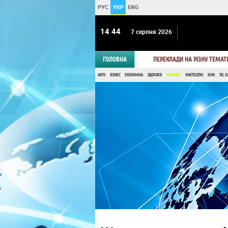
РУС
УКР
ENG
14 44
7 серпня 2026
ГОЛОВНА
ПЕРЕКЛАДИ НА РІЗНУ ТЕМАТ
АВТО
БІЗНЕС
ЕКОНОМІКА
ЗДОРОВ'Я
ІНТЕРНЕТ
МИСТЕЦТВО
КІНО
ПК, С