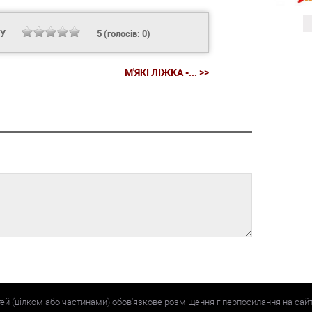
НУ
5
(голосів:
0
)
М'ЯКІ ЛІЖКА -... >>
тей (цілком або частинами) обов'язкове розміщення гіперпосилання на сай