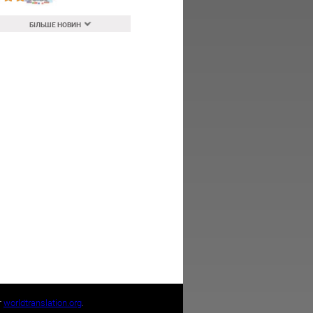
БІЛЬШЕ НОВИН
т
worldtranslation.org
.