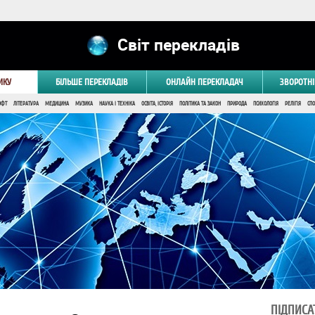
Світ перекладів
ИКУ
БІЛЬШЕ ПЕРЕКЛАДІВ
ОНЛАЙН ПЕРЕКЛАДАЧ
ЗВОРОТНІ
ОФТ
ЛІТЕРАТУРА
МЕДИЦИНА
МУЗИКА
НАУКА І ТЕХНІКА
ОСВІТА, ІСТОРІЯ
ПОЛІТИКА ТА ЗАКОН
ПРИРОДА
ПСИХОЛОГІЯ
РЕЛІГІЯ
СПО
ПІДПИСА