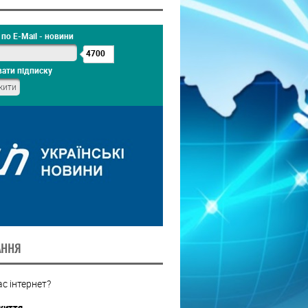
по E-Mail - новини
4700
ати підписку
АННЯ
с інтернет?
життя