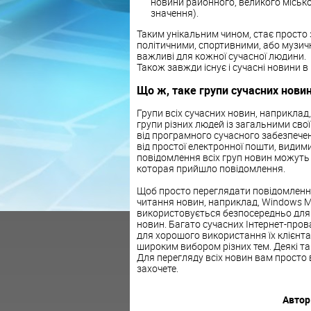
новини районного, великого місько
значення).
Таким унікальним чином, стає просто 
політичними, спортивними, або музич
важливі для кожної сучасної людини.
Також завжди існує і сучасні новини в і
Що ж, таке групи сучасних нови
Групи всіх сучасних новин, наприклад,,
групи різних людей із загальними свої
від програмного сучасного забезпеченн
від простої електронної пошти, видим
повідомлення всіх груп новин можуть 
которая прийшло повідомлення.
Щоб просто переглядати повідомлення
читання новин, наприклад, Windows Ma
використовується безпосередньо для
новин. Багато сучасних Інтернет-пров
для хорошого використання їх клієнтам
широким вибором різних тем. Деякі так
Для перегляду всіх новин вам просто в
захочете.
Автор