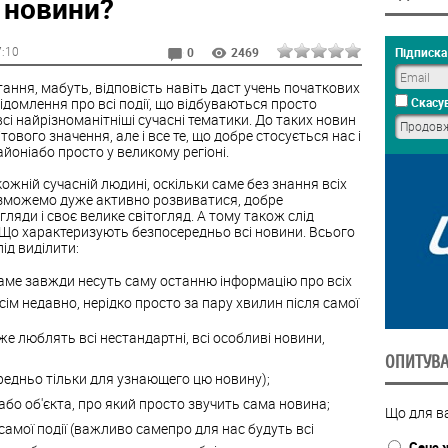
 новини?
7:10
Підписка 
0
2469
ання, мабуть, відповість навіть даст учень початкових
ідомлення про всі події, що відбуваються просто
Скасув
а всі найрізноманітніші сучасні тематики. До таких новин
ітового значення, але і все те, що добре стосується нас і
айоніабо просто у великому регіоні.
жній сучасній людині, оскільки саме без знання всіх
е зможемо дуже активно розвиватися, добре
ляди і своє велике світогляд. А тому також слід
, Що характеризують безпосередньо всі новини. Всього
ід виділити:
аме завжди несуть саму останню інформацію про всіх
всім недавно, нерідко просто за пару хвилин після самої
е люблять всі нестандартні, всі особливі новини,
ОПИТУВ
редньо тільки для узнающего цю новину);
бо об'єкта, про який просто звучить сама новина;
Що для ва
самої події (важливо самепро для нас будуть всі
Сенс 