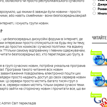
го, обласного чи просто республіканського сучасного
Джере
Розва
зрозуміло, що якими б завжди були новини - просто
Нічого
ними, або навіть сімейними - вони безпосередньовкрай
нтернеті, і існують групи новин.
н?
ЧИТАЙТЕ
 - це безпосередньо дискусійні форуми в Інтернеті, де
ми інтересами просто спілкуються на будь-яку їм тему,
я до простих коміксів і сучасної політики. На відміну
их ??тільки самому відправнику і певним одержувачам,
Інтернет
читати безпосередньо всі, хто переглядає цю групу, в
 в групі сучасних новин, потрібна унікальна програма
il. Програма такого читання всіх новин
 завантаження повідомлень електронної пошти цих
Інтернет
айдери просто надають доступ до своїх серверів новин
и. Ці сервери просто містять багато тисяч груп з
і ж, сервери новин містять тільки окремі сучасні теми.
арто зайти на сторіночку новин і прочитати все, що ви
Інтернет
:
Admin
Світ перекладів