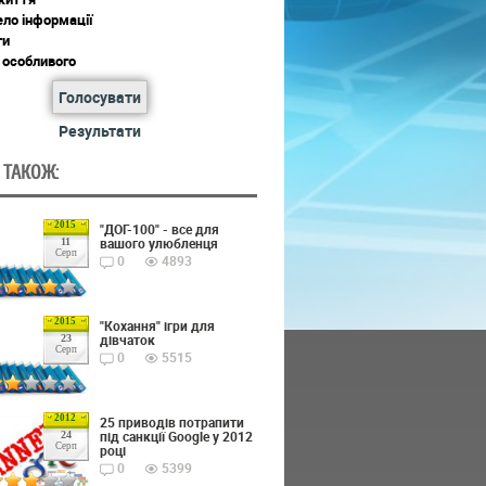
ло інформації
ги
 особливого
Голосувати
Результати
 ТАКОЖ:
2015
"ДОГ-100" - все для
вашого улюбленця
11
Серп
0
4893
2015
"Кохання" ігри для
дівчаток
23
Серп
0
5515
2012
25 приводів потрапити
під санкції Google у 2012
24
Серп
році
0
5399