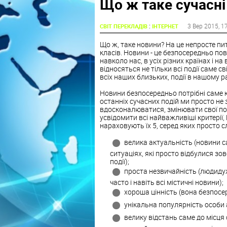
Що ж таке сучасні
:
3 Вер 2015
, 1
СВІТ ПЕРЕКЛАДІВ
ІНТЕРНЕТ
Що ж, таке новини? На це непросте пит
класів. Новини - це безпосередньо пов
навколо нас, в усіх різних країнах і н
відносяться не тільки всі події саме св
всіх наших близьких, події в нашому р
Новини безпосередньо потрібні саме ко
останніх сучасних подій ми просто н
вдосконалюватися, змінювати свої пог
усвідомити всі найважливіші критерії
нараховують їх 5, серед яких просто сл
велика актуальність (новини с
ситуаціях, які просто відбулися зо
події);
проста незвичайність (людидуж
часто і навіть всі містичні новини);
хороша цінність (вона безпосе
унікальна популярність особи а
велику відстань саме до місця 