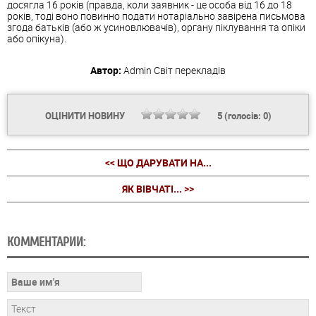
досягла 16 років (правда, коли заявник - це особа від 16 до 18
років, тоді воно повинно подати нотаріально завірена письмова
згода батьків (або ж усиновлювачів), органу піклування та опіки
або опікуна).
Автор:
Admin
Світ перекладів
ОЦІНИТИ НОВИНУ
5
(голосів:
0
)
<< ЩО ДАРУВАТИ НА...
ЯК ВІВЧАТІ... >>
КОММЕНТАРИИ: