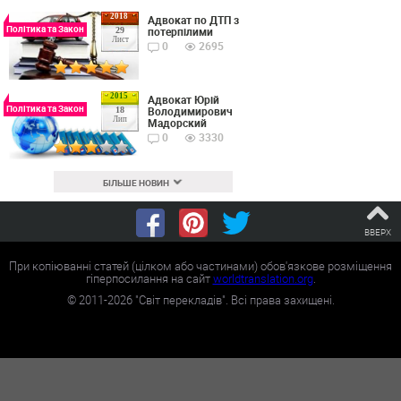
2018
Адвокат по ДТП з
Політика та Закон
потерпілими
29
Лист
0
2695
2015
Адвокат Юрій
Політика та Закон
Володимирович
18
Лип
Мадорский
0
3330
БІЛЬШЕ НОВИН
ВВЕРХ
При копіюванні статей (цілком або частинами) обов'язкове розміщення
гіперпосилання на сайт
worldtranslation.org
.
©
2011-2026
"Світ перекладів". Всі права захищені.