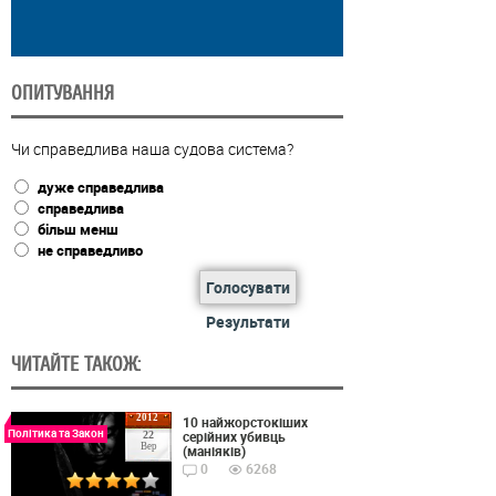
ОПИТУВАННЯ
Чи справедлива наша судова система?
дуже справедлива
справедлива
більш менш
не справедливо
Голосувати
Результати
ЧИТАЙТЕ ТАКОЖ:
2012
10 найжорстокіших
Політика та Закон
серійних убивць
22
Вер
(маніяків)
0
6268