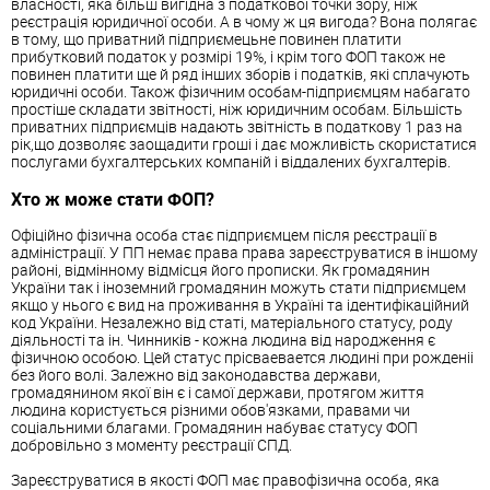
власності, яка більш вигідна з податкової точки зору, ніж
реєстрація юридичної особи. А в чому ж ця вигода? Вона полягає
в тому, що приватний підприємецьне повинен платити
прибутковий податок у розмірі 19%, і крім того ФОП також не
повинен платити ще й ряд інших зборів і податків, які сплачують
юридичні особи. Також фізичним особам-підприємцям набагато
простіше складати звітності, ніж юридичним особам. Більшість
приватних підприємців надають звітність в податкову 1 раз на
рік,що дозволяє заощадити гроші і дає можливість скористатися
послугами бухгалтерських компаній і віддалених бухгалтерів.
Хто ж може стати ФОП?
Офіційно фізична особа стає підприємцем після реєстрації в
адміністрації. У ПП немає права права зареєструватися в іншому
районі, відмінному відмісця його прописки. Як громадянин
України так і іноземний громадянин можуть стати підприємцем
якщо у нього є вид на проживання в Україні та ідентифікаційний
код України. Незалежно від статі, матеріального статусу, роду
діяльності та ін. Чинників - кожна людина від народження є
фізичною особою. Цей статус прісваевается людині при рожденіі
без його волі. Залежно від законодавства держави,
громадянином якої він є і самої держави, протягом життя
людина користується різними обов'язками, правами чи
соціальними благами. Громадянин набуває статусу ФОП
добровільно з моменту реєстрації СПД.
Зареєструватися в якості ФОП має правофізична особа, яка