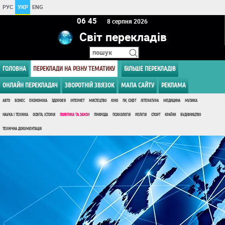
РУС
УКР
ENG
06:45
8 серпня 2026
Світ перекладів
ГОЛОВНА
ПЕРЕКЛАДИ НА РІЗНУ ТЕМАТИКУ
БІЛЬШЕ ПЕРЕКЛАДІВ
ОНЛАЙН ПЕРЕКЛАДАЧ
ЗВОРОТНІЙ ЗВЯЗОК
МАПА САЙТУ
РЕКЛАМА
АВТО
БІЗНЕС
ЕКОНОМІКА
ЗДОРОВ'Я
ІНТЕРНЕТ
МИСТЕЦТВО
КІНО
ПК, СОФТ
ЛІТЕРАТУРА
МЕДИЦИНА
МУЗИКА
НАУКА І ТЕХНІКА
ОСВІТА, ІСТОРІЯ
ПОЛІТИКА ТА ЗАКОН
ПРИРОДА
ПСИХОЛОГІЯ
РЕЛІГІЯ
СПОРТ
КРАЇНИ
БУДІВНИЦТВО
ТЕХНІЧНА ДОКУМЕНТАЦІЯ