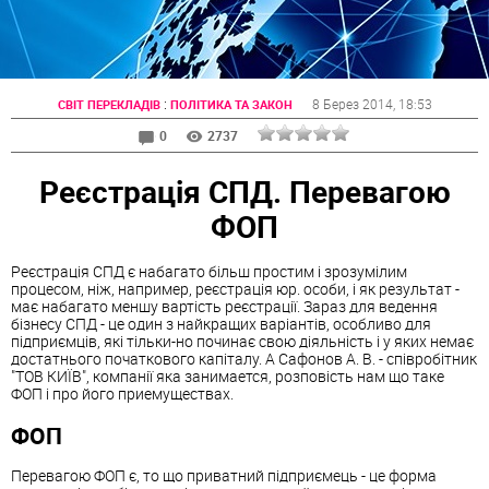
:
8 Берез 2014
, 18:53
СВІТ ПЕРЕКЛАДІВ
ПОЛІТИКА ТА ЗАКОН
0
2737
Реєстрація СПД. Перевагою
ФОП
Реєстрація СПД є набагато більш простим і зрозумілим
процесом, ніж, например, реєстрація юр. особи, і як результат -
має набагато меншу вартість реєстрації. Зараз для ведення
бізнесу СПД - це один з найкращих варіантів, особливо для
підприємців, які тільки-но починає свою діяльність і у яких немає
достатнього початкового капіталу. А Сафонов А. В. - співробітник
"ТОВ КИЇВ", компанії яка занимается, розповість нам що таке
ФОП і про його приемуществах.
ФОП
Перевагою ФОП є, то що приватний підприємець - це форма