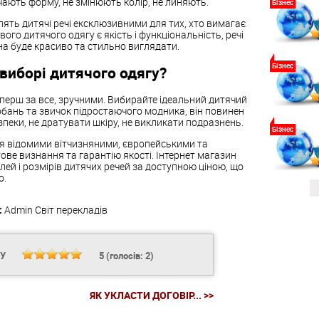
ають форму, не змінюють колір, не линяють.
Бізнес
лять дитячі речі ексклюзивними для тих, хто вимагає
ого дитячого одягу є якість і функціональність, речі
а буде красиво та стильно виглядати.
Бізнес
виборі дитячого одягу?
и, перш за все, зручними. Вибирайте ідеальний дитячий
обань та звичок підростаючого модника, він повинен
еки, не дратувати шкіру, не викликати подразнень.
Бізнес
я відомими вітчизняними, європейськими та
ве визнання та гарантію якості. Інтернет магазин
лей і розмірів дитячих речей за доступною ціною, що
о.
:
Admin
Світ перекладів
НУ
5
(голосів:
2
)
ЯК УКЛАСТИ ДОГОВІР... >>