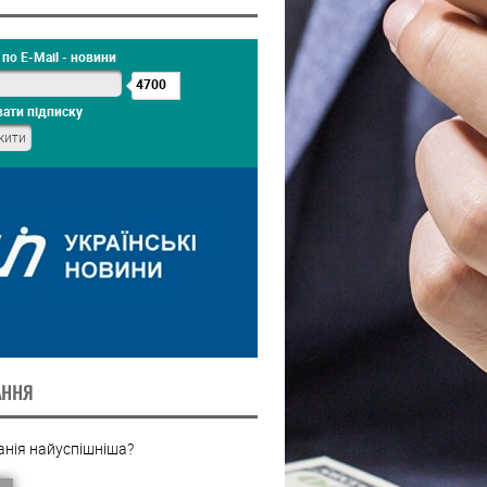
по E-Mail - новини
4700
ати підписку
АННЯ
анія найуспішніша?