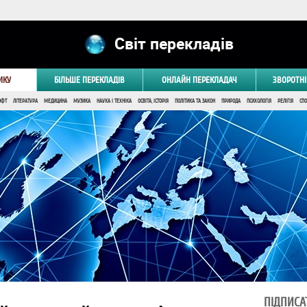
Світ перекладів
ИКУ
БІЛЬШЕ ПЕРЕКЛАДІВ
ОНЛАЙН ПЕРЕКЛАДАЧ
ЗВОРОТНІ
ОФТ
ЛІТЕРАТУРА
МЕДИЦИНА
МУЗИКА
НАУКА І ТЕХНІКА
ОСВІТА, ІСТОРІЯ
ПОЛІТИКА ТА ЗАКОН
ПРИРОДА
ПСИХОЛОГІЯ
РЕЛІГІЯ
СПО
ПІДПИСА