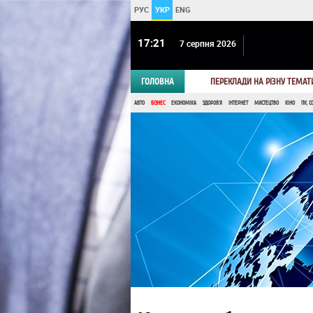
РУС
УКР
ENG
17 21
7 серпня 2026
ГОЛОВНА
ПЕРЕКЛАДИ НА РІЗНУ ТЕМАТ
АВТО
БІЗНЕС
ЕКОНОМІКА
ЗДОРОВ'Я
ІНТЕРНЕТ
МИСТЕЦТВО
КІНО
ПК, С