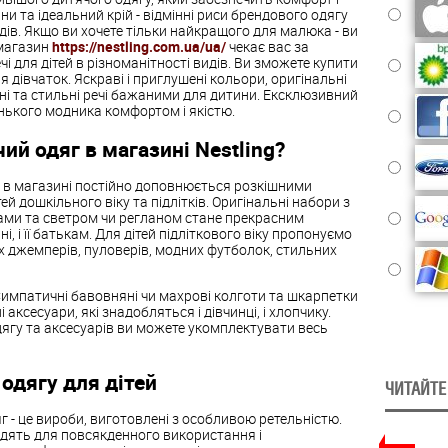
и та ідеальний крій - відмінні риси брендового одягу
ндів. Якщо ви хочете тільки найкращого для малюка - ви
-магазин
https://nestling.com.ua/ua/
чекає вас за
чі для дітей в різноманітності видів. Ви зможете купити
ля дівчаток. Яскраві і приглушені кольори, оригінальні
ні та стильні речі бажаними для дитини. Ексклюзивний
енького модника комфортом і якістю.
ий одяг в магазині Nestling?
 в магазині постійно доповнюється розкішними
ей дошкільного віку та підлітків. Оригінальні набори з
сами та светром чи регланом стане прекрасним
, і її батькам. Для дітей підліткового віку пропонуємо
х джемперів, пуловерів, модних футболок, стильних
 Симпатичні бавовняні чи махрові колготи та шкарпетки
 аксесуари, які знадобляться і дівчинці, і хлопчику.
ягу та аксесуарів ви можете укомплектувати весь
одягу для дітей
ЧИТАЙТЕ
- це вироби, виготовлені з особливою ретельністю.
одять для повсякденного використання і