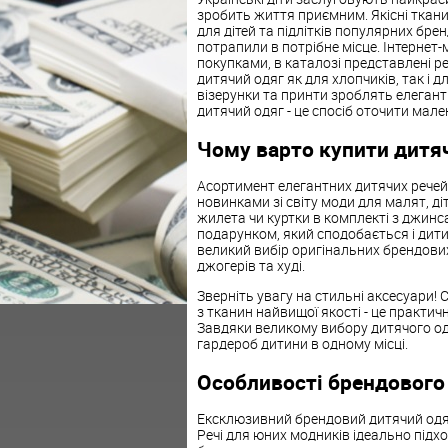
зробить життя приємним. Якісні тканин
для дітей та підлітків популярних бре
потрапили в потрібне місце. Інтернет
покупками, в каталозі представлені ре
дитячий одяг як для хлопчиків, так і д
візерунки та принти зроблять елегант
дитячий одяг - це спосіб оточити мал
Чому варто купити дитяч
Асортимент елегантних дитячих речей
новинками зі світу моди для малят, діт
жилета чи куртки в комплекті з джин
подарунком, який сподобається і дитині
великий вибір оригінальних брендови
джогерів та худі.
Зверніть увагу на стильні аксесуари!
з тканин найвищої якості - це практичні
Завдяки великому вибору дитячого од
гардероб дитини в одному місці.
Особливості брендового 
Ексклюзивний брендовий дитячий одяг 
Речі для юних модників ідеально підх