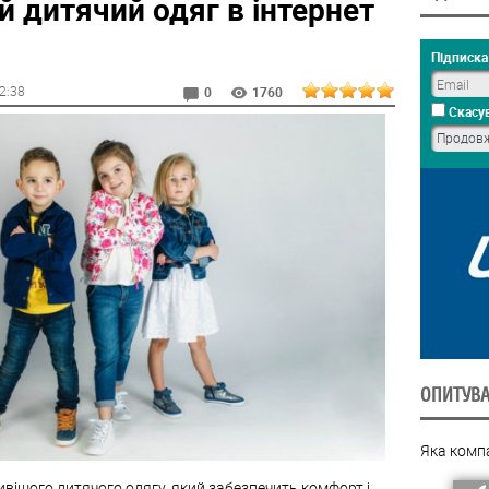
 дитячий одяг в інтернет
Підписка 
12:38
0
1760
Скасув
ОПИТУВ
Яка комп
ивішого дитячого одягу, який забезпечить комфорт і