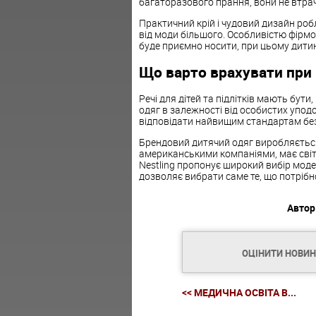
багаторазового прання, вони не втрач
Практичний крій і чудовий дизайн роб
від моди більшого. Особливістю фірмов
буде приємно носити, при цьому дитин
Що варто врахувати при 
Речі для дітей та підлітків мають бут
одяг в залежності від особистих упод
відповідати найвищим стандартам безп
Брендовий дитячий одяг виробляєтьс
американськими компаніями, має світо
Nestling пропонує широкий вибір моде
дозволяє вибрати саме те, що потрібн
Автор
ОЦІНИТИ НОВИ
<< МЕДИЧНА ОСВІТА В...