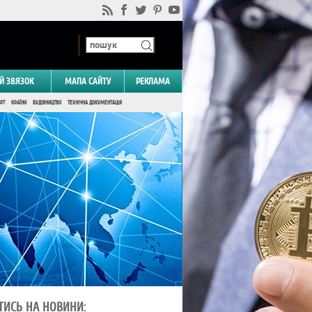
Й ЗВЯЗОК
МАПА САЙТУ
РЕКЛАМА
РТ
КРАЇНИ
БУДІВНИЦТВО
ТЕХНІЧНА ДОКУМЕНТАЦІЯ
ТИСЬ НА НОВИНИ: