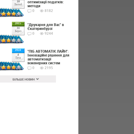
оптимізації податків:
10
Лютий
методи
0
8182
2015
"Друкарня для Вас" в
Єкатеринбурзі
31
Берез
0
9244
2024
"ПІБ АВТОМАТІК ЛАЙН":
Інноваційні рішення для
4
Груд
автоматизації
інженерних систем
0
2195
БІЛЬШЕ НОВИН