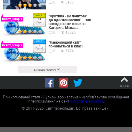
0
5183
2016
"Критика - це поштовх
Освіта, Історія
до вдосконалення" – так
24
Серп
завжди каже співачка
Катерина Міхєєва
0
13025
2017
"Навколишній світ"
Освіта, Історія
починається в класі
4
Лютий
0
5774
БІЛЬШЕ НОВИН
ВВЕРХ
При копіюванні статей (цілком або частинами) обов'язкове розміщення
гіперпосилання на сайт
worldtranslation.org
.
©
2011-2026
"Світ перекладів". Всі права захищені.