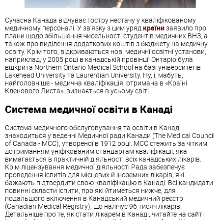
Сучасна Канада відчуває гостру нестачу у кваліфікованому
медичному персоналі. У зв'язку з цим уряд
країни
заявило про
плани щодо збільшення чисельності студентів медичних ВНЗ, а
також про виділення додаткових коштів з бюджету на медичну
освіту. Крім того, відкриваються нові медичні освітні установи,
наприклад, у 2005 році в канадській провінції Онтаріо була
відкрита Northern Ontario Medical School на базі університетів
Lakehead University та Laurentian University. Ну, і, мабуть,
найголовніше - медична кваліфікація, отримана в «Країні
Кленового Листа», визнається в усьому світі.
Система медичної освіти в Канаді
Система медичного обслуговування та освіти в Канаді
знаходиться у веденні Медичної ради Канади (The Medical Council
of Canada - MCC), утвореної в 1912 році. МСС стежить за чітким
дотриманням уніфікованим стандартам кваліфікації, яка
вимагається в практичній діяльності всіх канадських лікарів.
Крім ліцензування медичної діяльності Рада забезпечує
проведення іспитів для місцевих й іноземних лікарів, які
бажають підтвердити свою кваліфікацію в Канаді. Всі кандидати
повинні скласти іспити, про які йтиметься нижче, для
подальшого включення в Канадський медичний реєстр
(Canadian Medical Registry), що налічує 96 тисяч лікарів.
Детальніше про те, як стати лікарем в Канаді, читайте на сайті