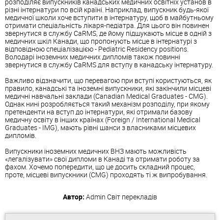
розподіляє випускників канадських медичних освітніх установ в
різні інтернатури по всій країні. Наприклад, випускник будь-якої
медичної школи хоче вступити в інтернатуру, щоб в майбутньому
отримати спеціальність лікаря-педіатра. Для цього він повинен
звернутися в службу CaRMS, де йому підшукають місце в одній з
медичних шкіл Канади, що пропонують місце в інтернатурі з
відповідною спеціалізацією - Pediatric Residency positions.
Володарі іноземних медичних дипломів також повинні
звернутися в службу CaRMS для вступу в канадську інтернатуру.
Важливо відзначити, що перевагою при вступі користуються, як
правило, канадські та іноземні випускники, які закінчили місцеві
медичні навчальні заклади (Canadian Medical Graduates - CMG).
Однак нині розробляється такий механізм розподілу, при якому
претенденти на вступ до інтернатури, які отримали базову
медичну освіту в інших країнах (Foreign / International Medical
Graduates - IMG), мають рівні шанси з власниками місцевих
дипломів.
Випускники іноземних медичних ВНЗ мають можливість
«легалізувати» свої дипломи в Канаді та отримати роботу за
фахом. Хочемо попередити, що це досить складний процес,
проте, місцеві випускники (CMG) проходять ті ж випробування.
Автор:
Admin
Світ перекладів