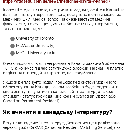
https://atlasedu.com.ua/news/medichna-osvita-v-kanadi/
.
Іноземні студенти можуть отримати медичну освіту в Канаді на
базі наявного університетського, поступово в одну з місцевих
медичних шкіл, Medical school. Так називаються медичні
факультети, що функціонують на базі великих університетів,
таких, наприклад, як:
University of Toronto;
McMaster University;
McGill University та ін.
Однак число місць для негромадян Канади зазвичай обмежена
10-15, а конкурс під час вступу дуже високий. Навчання платне,
виділення стипендій, як правило, не передбачене.
Якщо ж ви плануєте надалі працювати в системі медичного
обслуговування Канади, то вам необхідно буде продовжити
свою освіту і відучитися в канадській інтернатурі, а також
отримати статус громадянина країни (Canadian Citizen або
Canadian Permanent Resident).
Як вчинити в канадську інтернатуру?
Вступ в канадську інтернатуру здійснюється централізовано
через службу CaRMS (Canadian Resident Matching Service), яка