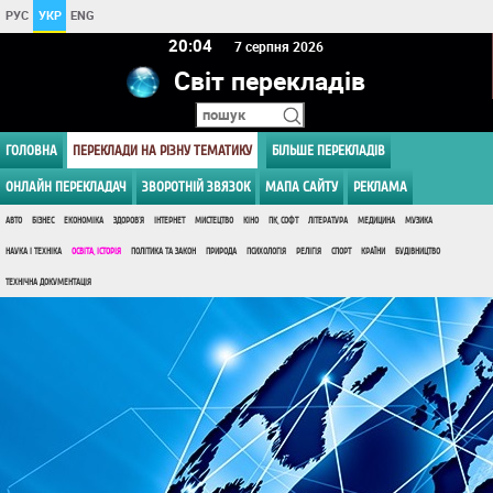
РУС
УКР
ENG
20 04
7 серпня 2026
Світ перекладів
ГОЛОВНА
ПЕРЕКЛАДИ НА РІЗНУ ТЕМАТИКУ
БІЛЬШЕ ПЕРЕКЛАДІВ
ОНЛАЙН ПЕРЕКЛАДАЧ
ЗВОРОТНІЙ ЗВЯЗОК
МАПА САЙТУ
РЕКЛАМА
АВТО
БІЗНЕС
ЕКОНОМІКА
ЗДОРОВ'Я
ІНТЕРНЕТ
МИСТЕЦТВО
КІНО
ПК, СОФТ
ЛІТЕРАТУРА
МЕДИЦИНА
МУЗИКА
НАУКА І ТЕХНІКА
ОСВІТА, ІСТОРІЯ
ПОЛІТИКА ТА ЗАКОН
ПРИРОДА
ПСИХОЛОГІЯ
РЕЛІГІЯ
СПОРТ
КРАЇНИ
БУДІВНИЦТВО
ТЕХНІЧНА ДОКУМЕНТАЦІЯ