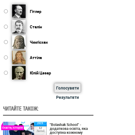
Гітлер
Сталін
Чингісхан
Аттіла
Юлій Цезар
Голосувати
Результати
ЧИТАЙТЕ ТАКОЖ:
2019
"Bolashak School" -
Освіта, Історія
додаткова освіта, яка
12
Лютий
доступна кожному