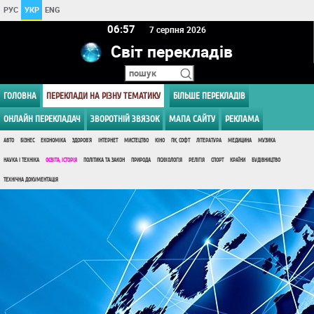
РУС
УКР
ENG
06 57
7 серпня 2026
Світ перекладів
ГОЛОВНА
ПЕРЕКЛАДИ НА РІЗНУ ТЕМАТИКУ
БІЛЬШЕ ПЕРЕКЛАДІВ
ОНЛАЙН ПЕРЕКЛАДАЧ
ЗВОРОТНІЙ ЗВЯЗОК
МАПА САЙТУ
РЕКЛАМА
АВТО
БІЗНЕС
ЕКОНОМІКА
ЗДОРОВ'Я
ІНТЕРНЕТ
МИСТЕЦТВО
КІНО
ПК, СОФТ
ЛІТЕРАТУРА
МЕДИЦИНА
МУЗИКА
НАУКА І ТЕХНІКА
ОСВІТА, ІСТОРІЯ
ПОЛІТИКА ТА ЗАКОН
ПРИРОДА
ПСИХОЛОГІЯ
РЕЛІГІЯ
СПОРТ
КРАЇНИ
БУДІВНИЦТВО
ТЕХНІЧНА ДОКУМЕНТАЦІЯ