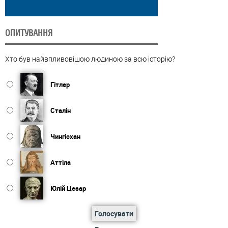
ОПИТУВАННЯ
Хто був найвпливовішою людиною за всю історію?
Гітлер
Сталін
Чингісхан
Аттіла
Юлій Цезар
Голосувати