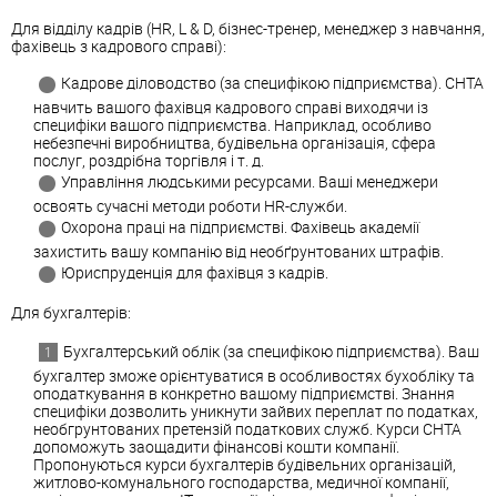
Для відділу кадрів (HR, L & D, бізнес-тренер, менеджер з навчання,
фахівець з кадрового справі):
Кадрове діловодство (за специфікою підприємства). СНТА
навчить вашого фахівця кадрового справі виходячи із
специфіки вашого підприємства. Наприклад, особливо
небезпечні виробництва, будівельна організація, сфера
послуг, роздрібна торгівля і т. д.
Управління людськими ресурсами. Ваші менеджери
освоять сучасні методи роботи HR-служби.
Охорона праці на підприємстві. Фахівець академії
захистить вашу компанію від необґрунтованих штрафів.
Юриспруденція для фахівця з кадрів.
Для бухгалтерів:
Бухгалтерський облік (за специфікою підприємства). Ваш
бухгалтер зможе орієнтуватися в особливостях бухобліку та
оподаткування в конкретно вашому підприємстві. Знання
специфіки дозволить уникнути зайвих переплат по податках,
необгрунтованих претензій податкових служб. Курси СНТА
допоможуть заощадити фінансові кошти компанії.
Пропонуються курси бухгалтерів будівельних організацій,
житлово-комунального господарства, медичної компанії,