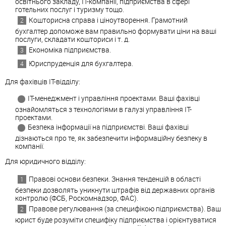
освітнього закладу, IT-компанії, підприємства в сфері
готельних послуг і туризму тощо.
Кошторисна справа і ціноутворення. Грамотний
бухгалтер допоможе вам правильно формувати ціни на ваші
послуги, складати кошториси і т. д.
Економіка підприємства.
Юриспруденція для бухгалтера.
Для фахівців IT-відділу:
IT-менеджмент і управління проектами. Ваші фахівці
ознайомляться з технологіями в галузі управління IT-
проектами.
Безпека інформації на підприємстві. Ваші фахівці
дізнаються про те, як забезпечити інформаційну безпеку в
компанії.
Для юридичного відділу:
Правові основи безпеки. Знання тенденцій в області
безпеки дозволять уникнути штрафів від державних органів
контролю (ФСБ, Роскомнадзор, ФАС).
Правове регулювання (за специфікою підприємства). Ваш
юрист буде розуміти специфіку підприємства і орієнтуватися