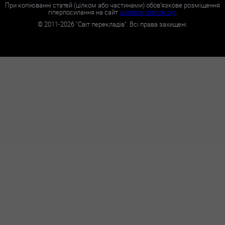
При копіюванні статей (цілком або частинами) обов'язкове розміщення
гіперпосилання на сайт
worldtranslation.org
.
©
2011-2026
"Світ перекладів". Всі права захищені.