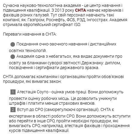
Сучасна науково-технологічна академія - це центр навчання і
підвищення кваліфікації. З 2013 року
СНТА
навчає керівників і
фахівців різних галузей. Тут свій персонал навчають такі
компанії, як: Газпром, Роснефть, ФСБ, РЗД, Інгосстрах. Академія
отримала європейський сертифікат ISO.
Переваги навчання в СНТА:
Поєднання очно-заочного навчання і дистанційних
освітніх технологій.
Академія одна з небагатьох, яка видає документи про
освіту за бланками суворої звітності Держзнаку: диплом,
посвідчення і сертифікати державного зразка.
СНТА допомагає компаніям і організаціям пройти обов'язкові
процедури, які вимагає закон:
Атестація Соуто - оцінка умов праці. Вони допоможуть
провести оцінку робочих місць. Це дозволить уникнути
штрафів і платити менше страхових внесків.
Вступ до СРО (саморегулюючі організації). СНТА є
експертами в області роботи СРО. Вони допоможуть вступити
або перейти в інше СРО, пройти необхідні процедури, які
вимагають СРО, наприклад, атестація фахівців і проходження
курсів підвищення кваліфікації.