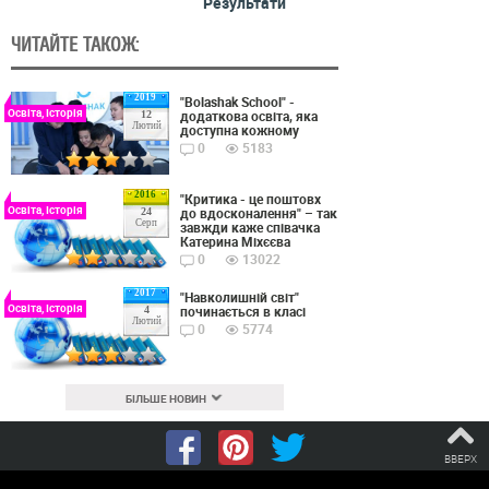
Результати
ЧИТАЙТЕ ТАКОЖ:
2019
"Bolashak School" -
Освіта, Історія
додаткова освіта, яка
12
Лютий
доступна кожному
0
5183
2016
"Критика - це поштовх
Освіта, Історія
до вдосконалення" – так
24
Серп
завжди каже співачка
Катерина Міхєєва
0
13022
2017
"Навколишній світ"
Освіта, Історія
починається в класі
4
Лютий
0
5774
БІЛЬШЕ НОВИН
ВВЕРХ