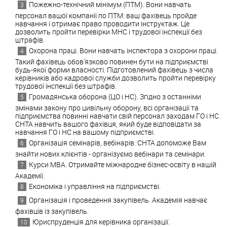
Пожежно-технічний мінімум (ПТМ). Вони навчать
персонал вашої компанії по ПТМ: ваш фахівець пройде
навчання і отримає право проводити інструктаж. Це
дозволить пройти перевірки МНС і трудової інспекції без
штрафів.
Охорона праці. Вони навчать інспектора з охорони праці.
Такий фахівець обов'язково повинен бути на підприємстві
будь-якої форми власності. Підготовлений фахівець з числа
керівників або кадрової служби дозволить пройти перевірку
трудової інспекції без штрафів.
Громадянська оборона (ЦО і НС). Згідно з останніми
змінами закону про цивільну оборону, всі організації та
підприємства повинні навчати свій персонал заходам ГО і НС.
СНТА навчить вашого фахівця, який буде відповідати за
навчання ГО і НС на вашому підприємстві.
Організація семінарів, вебінарів. СНТА допоможе Вам
знайти нових клієнтів - організуємо вебінари та семінари.
Курси MBA. Отримайте міжнародне бізнес-освіту в нашій
Академії.
Економіка і управління на підприємстві.
Організація і проведення закупівель. Академія навчає
фахівців із закупівель.
Юриспруденція для керівника організації.