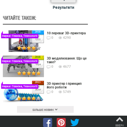
Результати
ЧИТАЙТЕ ТАКОЖ:
2018
10 переваг 3D-принтера
Наука і Техніка, Технології
22
0
4290
Груд
2018
3D моделювання: Що це
Наука і Техніка, Технології
таке?
15
Черв
0
4677
2013
3D принтер і принцип
Наука і Техніка, Технології
його роботи
24
Жовт
0
5749
БІЛЬШЕ НОВИН
ВВЕРХ