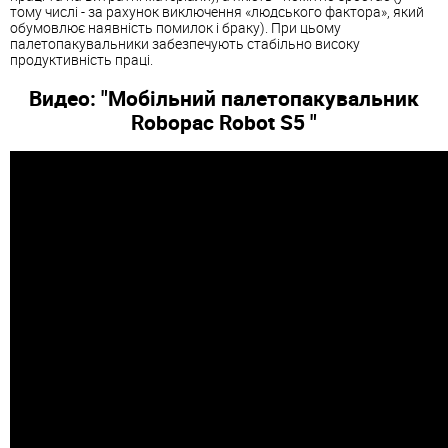
тому числі - за рахунок виключення «людського фактора», який
обумовлює наявність помилок і браку). При цьому
палетопакувальники забезпечують стабільно високу
продуктивність праці.
Видео: "Мобільний палетопакувальник
Robopac Robot S5 "