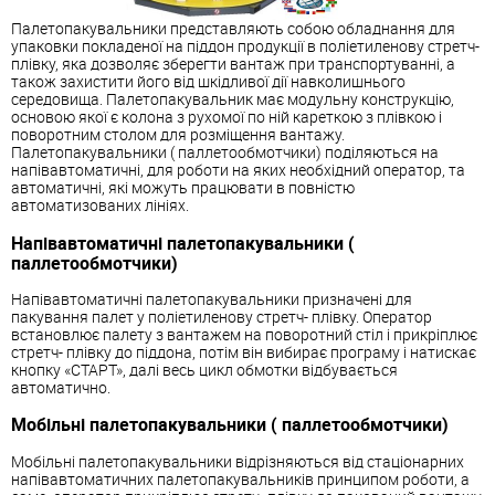
Палетопакувальники представляють собою обладнання для
упаковки покладеної на піддон продукції в поліетиленову стретч-
плівку, яка дозволяє зберегти вантаж при транспортуванні, а
також захистити його від шкідливої ​​дії навколишнього
середовища. Палетопакувальник має модульну конструкцію,
основою якої є колона з рухомої по ній кареткою з плівкою і
поворотним столом для розміщення вантажу.
Палетопакувальники ( паллетообмотчики) поділяються на
напівавтоматичні, для роботи на яких необхідний оператор, та
автоматичні, які можуть працювати в повністю
автоматизованих лініях.
Напівавтоматичні палетопакувальники (
паллетообмотчики)
Напівавтоматичні палетопакувальники призначені для
пакування палет у поліетиленову стретч- плівку. Оператор
встановлює палету з вантажем на поворотний стіл і прикріплює
стретч- плівку до піддона, потім він вибирає програму і натискає
кнопку «СТАРТ», далі весь цикл обмотки відбувається
автоматично.
Мобільні палетопакувальники ( паллетообмотчики)
Мобільні палетопакувальники відрізняються від стаціонарних
напівавтоматичних палетопакувальників принципом роботи, а