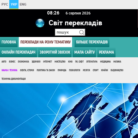
РУС
УКР
ENG
08 26
6 серпня 2026
Світ перекладів
ГОЛОВНА
ПЕРЕКЛАДИ НА РІЗНУ ТЕМАТИКУ
БІЛЬШЕ ПЕРЕКЛАДІВ
ОНЛАЙН ПЕРЕКЛАДАЧ
ЗВОРОТНІЙ ЗВЯЗОК
МАПА САЙТУ
РЕКЛАМА
АВТО
БІЗНЕС
ЕКОНОМІКА
ЗДОРОВ'Я
ІНТЕРНЕТ
МИСТЕЦТВО
КІНО
ПК, СОФТ
ЛІТЕРАТУРА
МЕДИЦИНА
МУЗИКА
НАУКА І ТЕХНІКА
ОСВІТА, ІСТОРІЯ
ПОЛІТИКА ТА ЗАКОН
ПРИРОДА
ПСИХОЛОГІЯ
РЕЛІГІЯ
СПОРТ
КРАЇНИ
БУДІВНИЦТВО
ТЕХНІЧНА ДОКУМЕНТАЦІЯ