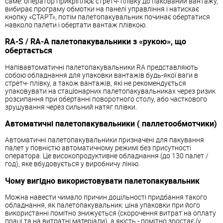
саме: оператор прикріплює стретч- плівку до пакований вантажу,
вибирає програму обмотки на панелі управління і натискає
кнопку «СТАРТ», потім палетопакувальник починає обертатися
навколо палети і обертати вантаж плівкою.
RA-S / RA-A палетопакувальники з «рукою», що
обертається
Напівавтоматичні палетопакувальники RA представляють
собою обладнання для упаковки вантажів будь-якої ваги в
стретч- плівку, а також вантажів, які не рекомендується
упаковувати на стаціонарних палетопакувальниках через ризик
розсипання при обертанні поворотного столу, або часткового
зрушування через сильний натяг плівки.
Автоматичні палетопакувальники ( паллетообмотчики)
Автоматичні палетопакувальники призначені для пакування
палет у повністю автоматичному режимі без присутності
оператора. Це високопродуктивне обладнання (до 130 палет /
год), яке вбудовується у виробничу лінію.
Чому вигідно використовувати палетопакувальник
Можна навести чимало причин доцільності придбання такого
обладнання, як палетопакувальник: ціна упаковки при його
використанні помітно знижується (скорочення витрат на оплату
праці та на витратні матеріали), а якість - помітно зростає (у