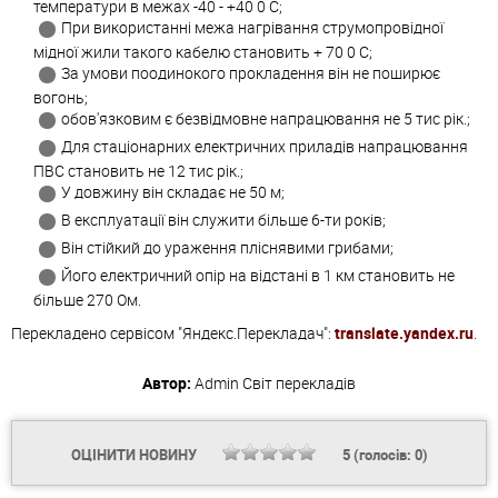
температури в межах -40 - +40 0 С;
При використанні межа нагрівання струмопровідної
мідної жили такого кабелю становить + 70 0 С;
За умови поодинокого прокладення він не поширює
вогонь;
обов'язковим є безвідмовне напрацювання не 5 тис рік.;
Для стаціонарних електричних приладів напрацювання
ПВС становить не 12 тис рік.;
У довжину він складає не 50 м;
В експлуатації він служити більше 6-ти років;
Він стійкий до ураження пліснявими грибами;
Його електричний опір на відстані в 1 км становить не
більше 270 Ом.
Перекладено сервісом "Яндекс.Перекладач":
translate.yandex.ru
.
Автор:
Admin
Світ перекладів
ОЦІНИТИ НОВИНУ
5
(голосів:
0
)