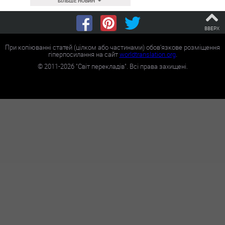
БІЛЬШЕ НОВИН
ВВЕРХ
При копіюванні статей (цілком або частинами) обов'язкове розміщення
гіперпосилання на сайт
worldtranslation.org
.
©
2011-2026
"Світ перекладів". Всі права захищені.