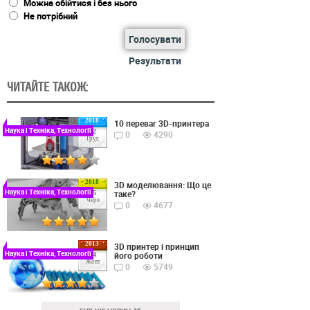
Можна обійтися і без нього
Не потрібний
Голосувати
Результати
ЧИТАЙТЕ ТАКОЖ:
2018
10 переваг 3D-принтера
Наука і Техніка, Технології
22
0
4290
Груд
2018
3D моделювання: Що це
Наука і Техніка, Технології
таке?
15
Черв
0
4677
2013
3D принтер і принцип
Наука і Техніка, Технології
його роботи
24
Жовт
0
5749