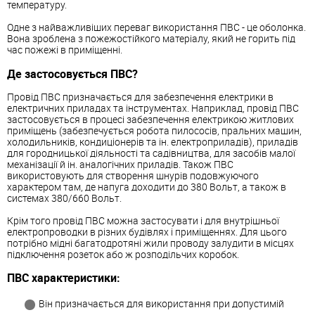
температуру.
Одне з найважливіших переваг використання ПВС - це оболонка.
Вона зроблена з пожежостійкого матеріалу, який не горить під
час пожежі в приміщенні.
Де застосовується ПВС?
Провід ПВС призначається для забезпечення електрики в
електричних приладах та інструментах. Наприклад, провід ПВС
застосовується в процесі забезпечення електрикою житлових
приміщень (забезпечується робота пилососів, пральних машин,
холодильників, кондиціонерів та ін. електроприладів), приладів
для городницької діяльності та садівництва, для засобів малої
механізації й ін. аналогічних приладів. Також ПВС
використовують для створення шнурів подовжуючого
характером там, де напуга доходити до 380 Вольт, а також в
системах 380/660 Вольт.
Крім того провід ПВС можна застосувати і для внутрішньої
електропроводки в різних будівлях і приміщеннях. Для цього
потрібно мідні багатодротяні жили проводу залудити в місцях
підключення розеток або ж розподільчих коробок.
ПВС характеристики:
Він призначається для використання при допустимій