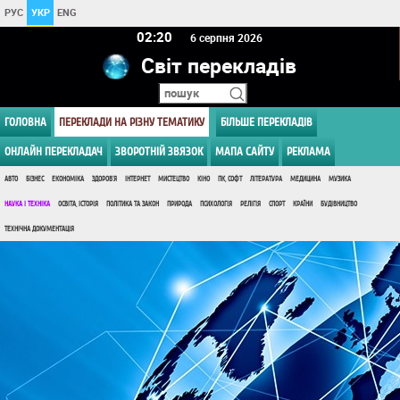
РУС
УКР
ENG
02 20
6 серпня 2026
Світ перекладів
ГОЛОВНА
ПЕРЕКЛАДИ НА РІЗНУ ТЕМАТИКУ
БІЛЬШЕ ПЕРЕКЛАДІВ
ОНЛАЙН ПЕРЕКЛАДАЧ
ЗВОРОТНІЙ ЗВЯЗОК
МАПА САЙТУ
РЕКЛАМА
АВТО
БІЗНЕС
ЕКОНОМІКА
ЗДОРОВ'Я
ІНТЕРНЕТ
МИСТЕЦТВО
КІНО
ПК, СОФТ
ЛІТЕРАТУРА
МЕДИЦИНА
МУЗИКА
НАУКА І ТЕХНІКА
ОСВІТА, ІСТОРІЯ
ПОЛІТИКА ТА ЗАКОН
ПРИРОДА
ПСИХОЛОГІЯ
РЕЛІГІЯ
СПОРТ
КРАЇНИ
БУДІВНИЦТВО
ТЕХНІЧНА ДОКУМЕНТАЦІЯ