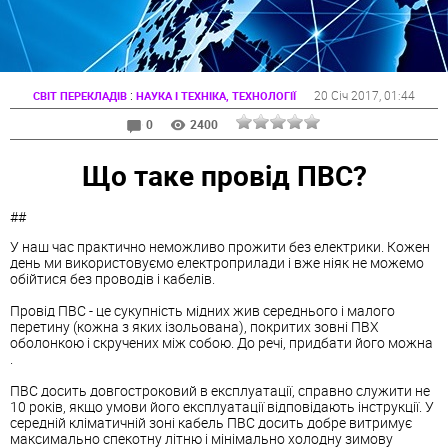
:
20 Січ 2017
, 01:44
СВІТ ПЕРЕКЛАДІВ
НАУКА І ТЕХНІКА, ТЕХНОЛОГІЇ
0
2400
Що таке провід ПВС?
##
У наш час практично неможливо прожити без електрики. Кожен
день ми використовуємо електроприлади і вже ніяк не можемо
обійтися без проводів і кабелів.
Провід ПВС - це сукупність мідних жив середнього і малого
перетину (кожна з яких ізольована), покритих зовні ПВХ
оболонкою і скручених між собою. До речі, придбати його можна
.
ПВС досить довгостроковий в експлуатації, справно служити не
10 років, якщо умови його експлуатації відповідають інструкції. У
середній кліматичній зоні кабель ПВС досить добре витримує
максимально спекотну літню і мінімально холодну зимову