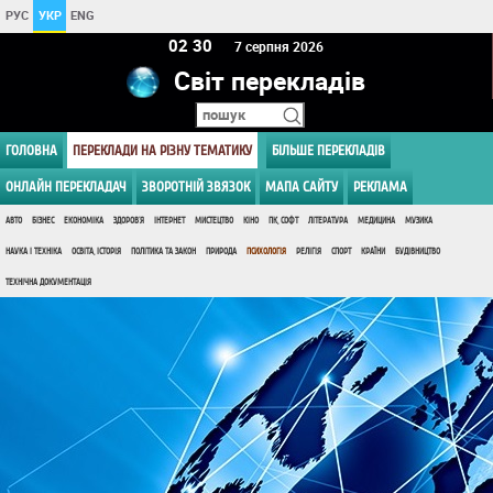
РУС
УКР
ENG
02:30
7 серпня 2026
Світ перекладів
ГОЛОВНА
ПЕРЕКЛАДИ НА РІЗНУ ТЕМАТИКУ
БІЛЬШЕ ПЕРЕКЛАДІВ
ОНЛАЙН ПЕРЕКЛАДАЧ
ЗВОРОТНІЙ ЗВЯЗОК
МАПА САЙТУ
РЕКЛАМА
АВТО
БІЗНЕС
ЕКОНОМІКА
ЗДОРОВ'Я
ІНТЕРНЕТ
МИСТЕЦТВО
КІНО
ПК, СОФТ
ЛІТЕРАТУРА
МЕДИЦИНА
МУЗИКА
НАУКА І ТЕХНІКА
ОСВІТА, ІСТОРІЯ
ПОЛІТИКА ТА ЗАКОН
ПРИРОДА
ПСИХОЛОГІЯ
РЕЛІГІЯ
СПОРТ
КРАЇНИ
БУДІВНИЦТВО
ТЕХНІЧНА ДОКУМЕНТАЦІЯ