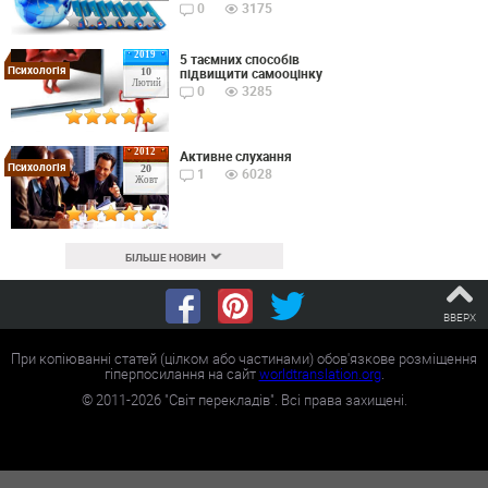
0
3175
2019
5 таємних способів
Психологія
підвищити самооцінку
10
Лютий
0
3285
2012
Активне слухання
Психологія
20
1
6028
Жовт
БІЛЬШЕ НОВИН
ВВЕРХ
При копіюванні статей (цілком або частинами) обов'язкове розміщення
гіперпосилання на сайт
worldtranslation.org
.
©
2011-2026
"Світ перекладів". Всі права захищені.