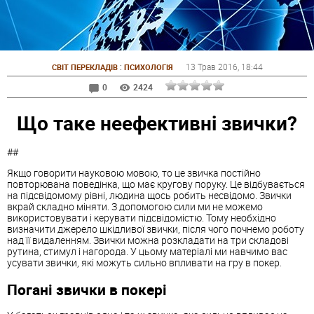
:
13 Трав 2016
, 18:44
СВІТ ПЕРЕКЛАДІВ
ПСИХОЛОГІЯ
0
2424
Що таке неефективні звички?
##
Якщо говорити науковою мовою, то це звичка постійно
повторювана поведінка, що має кругову поруку. Це відбувається
на підсвідомому рівні, людина щось робить несвідомо. Звички
вкрай складно міняти. З допомогою сили ми не можемо
використовувати і керувати підсвідомістю. Тому необхідно
визначити джерело шкідливої звички, після чого почнемо роботу
над її видаленням. Звички можна розкладати на три складові
рутина, стимул і нагорода. У цьому матеріалі ми навчимо вас
усувати звички, які можуть сильно впливати на гру в покер.
Погані звички в покері