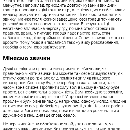
У багатьох гравців одна і та ж звичка, яка сильно впливає на
майбутнє. Наприклад, приходить довгоочікуваний вихідний,
гравець проводить цілі години в грі, але після цього себе звикає
винагороджувати спиртними напоями. Ці нагороди входять в
звичку і майже після кожної завершеної сесії гравці починають
розслаблятися за допомогою пляшечки. В результаті ці
негативно впливає на чергову гру, починаються стреси і як
правило, вранці у питущої гравця падає активність, стає
набагато складніше приймати рішення. Сприяє звичкою жага це
зробити, тому якщо ви піддалися такому виду розслаблення,
необхідно терміново зав'язувати.
Міняємо звички
Деякі дослідники провели експерименти і з'ясували, як
правильно міняти звички. Ви можете так себе стимулювати, як
стимулювали до гри, але слід поміняти вигляд кінцевого
винагороди. Спочатку буде непереборна жага випити, але з
часом вона стихне. Проявити силу волі в цьому випадку буде
просто, це не алкогольна залежність. Вам необхідно зрозуміти,
що може замінити спиртні напої. У процесі вивчення даної
проблеми були різні випадку, наприклад, одному молодій людині
не вистачало вечірніх бесід з дружиною. Що він тільки не робив,
але спрага його не покидала, поки він не почав розмовляти з
дружиною в кінці дня і це спрацювало.
Не переживайте ви обов'язково знайдете нове заняття, які
замінить шкідливу звичку. Ви повинні розуміти, що спиртне не