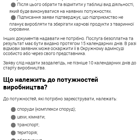
Після цього обрати та відмітити у таблиці вид діяльності,
який буде виконуватися на наявних потужностях.
Підписання заяви підтверджує, що підприємство не
планує виробляти та зберігати харчові продукти з тваринної
сировини.
Інших документів надавати не потрібно. Послуга безоплатна та
результат має бути видано протягом 15 календарних днів. В разі
відмови заявник може оскаржити її в Окружному адмінсуді
особисто або через свого представника.
Заяву слід надати заздалегідь, не пізніше 10 календарних днів до
старту виробництва.
Що належить до потужностей
виробництва?
До потужностей, які потрібно зареєструвати, належать:
споруди (комплекси споруд);
цехи, кімнати;
транспорт;
територія;