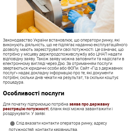
Законодавство України встановлює, що оператори ринку, які
виконують діяльність, що не підлягає наданню експлуатаційного
дозволу, мають зареєструвати свої потужності. Це означає, що
потрібно у місцеву держпродспоживслужбу або ЦНАП надати
відповідну заяву. Також заяву можна заповнити та надіслати в
електронному вигляді через Дію. За отриманням послуги
звертаються юридичні особи або ФОПи. Сайт «Гід з державних
послуг» надає докладну інформацію про те, які документи
потрібні, скільки днів чекати на результат, та скільки коштує
процедура.
Особливості послуги
Для початку підприємцю потрібна
заява про державну
реєстрацію потужності
, бланк якої можна завантажити і
роздрукувати. У заяві:
Слід вказати контакти оператора ринку, адресу
потужностей, контакти керівництва.