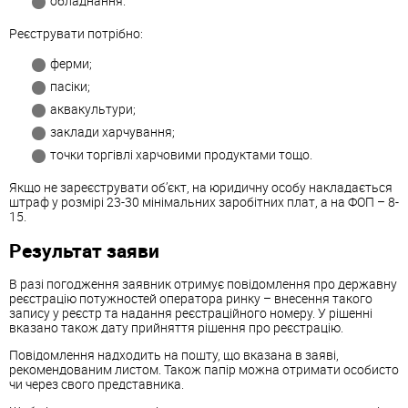
обладнання.
Реєструвати потрібно:
ферми;
пасіки;
аквакультури;
заклади харчування;
точки торгівлі харчовими продуктами тощо.
Якщо не зареєструвати об’єкт, на юридичну особу накладається
штраф у розмірі 23-30 мінімальних заробітних плат, а на ФОП – 8-
15.
Результат заяви
В разі погодження заявник отримує повідомлення про державну
реєстрацію потужностей оператора ринку – внесення такого
запису у реєстр та надання реєстраційного номеру. У рішенні
вказано також дату прийняття рішення про реєстрацію.
Повідомлення надходить на пошту, що вказана в заяві,
рекомендованим листом. Також папір можна отримати особисто
чи через свого представника.