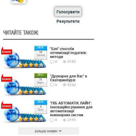
Голосувати
Результати
ЧИТАЙТЕ ТАКОЖ:
2018
"Білі" способи
Бізнес
оптимізації податків:
10
Лютий
методи
0
8182
2015
"Друкарня для Вас" в
Бізнес
Єкатеринбурзі
31
Берез
0
9244
2024
"ПІБ АВТОМАТІК ЛАЙН":
Бізнес
Інноваційні рішення для
4
Груд
автоматизації
інженерних систем
0
2195
БІЛЬШЕ НОВИН