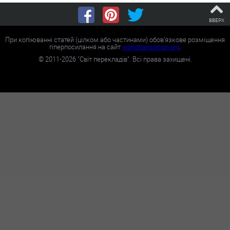
ВВЕРХ
При копіюванні статей (цілком або частинами) обов'язкове розміщення
гіперпосилання на сайт
worldtranslation.org
.
©
2011-2026
"Світ перекладів". Всі права захищені.