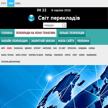
РУС
УКР
ENG
06 22
8 серпня 2026
Світ перекладів
ГОЛОВНА
ПЕРЕКЛАДИ НА РІЗНУ ТЕМАТИКУ
БІЛЬШЕ ПЕРЕКЛАДІВ
ОНЛАЙН ПЕРЕКЛАДАЧ
ЗВОРОТНІЙ ЗВЯЗОК
МАПА САЙТУ
РЕКЛАМА
АВТО
БІЗНЕС
ЕКОНОМІКА
ЗДОРОВ'Я
ІНТЕРНЕТ
МИСТЕЦТВО
КІНО
ПК, СОФТ
ЛІТЕРАТУРА
МЕДИЦИНА
МУЗИКА
НАУКА І ТЕХНІКА
ОСВІТА, ІСТОРІЯ
ПОЛІТИКА ТА ЗАКОН
ПРИРОДА
ПСИХОЛОГІЯ
РЕЛІГІЯ
СПОРТ
КРАЇНИ
БУДІВНИЦТВО
ТЕХНІЧНА ДОКУМЕНТАЦІЯ