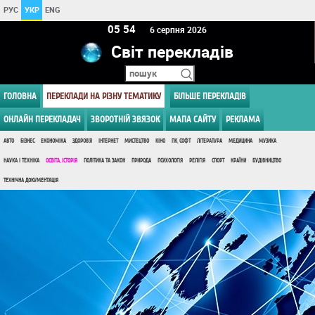
РУС
УКР
ENG
05 54
6 серпня 2026
Світ перекладів
ГОЛОВНА
ПЕРЕКЛАДИ НА РІЗНУ ТЕМАТИКУ
БІЛЬШЕ ПЕРЕКЛАДІВ
ОНЛАЙН ПЕРЕКЛАДАЧ
ЗВОРОТНІЙ ЗВЯЗОК
МАПА САЙТУ
РЕКЛАМА
АВТО
БІЗНЕС
ЕКОНОМІКА
ЗДОРОВ'Я
ІНТЕРНЕТ
МИСТЕЦТВО
КІНО
ПК, СОФТ
ЛІТЕРАТУРА
МЕДИЦИНА
МУЗИКА
НАУКА І ТЕХНІКА
ОСВІТА, ІСТОРІЯ
ПОЛІТИКА ТА ЗАКОН
ПРИРОДА
ПСИХОЛОГІЯ
РЕЛІГІЯ
СПОРТ
КРАЇНИ
БУДІВНИЦТВО
ТЕХНІЧНА ДОКУМЕНТАЦІЯ