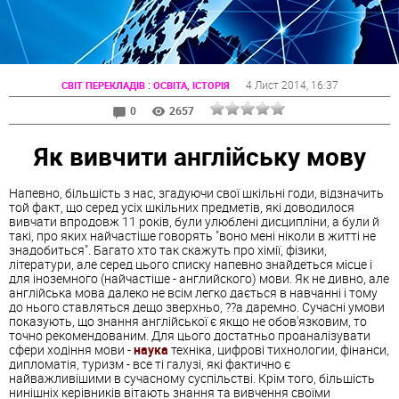
:
4 Лист 2014
, 16:37
СВІТ ПЕРЕКЛАДІВ
ОСВІТА, ІСТОРІЯ
0
2657
Як вивчити англійську мову
Напевно, більшість з нас, згадуючи свої шкільні годи, відзначить
той факт, що серед усіх шкільних предметів, які доводилося
вивчати впродовж 11 років, були улюблені дисципліни, а були й
такі, про яких найчастіше говорять "воно мені ніколи в житті не
знадобиться". Багато хто так скажуть про хімії, фізики,
літератури, але серед цього списку напевно знайдеться місце і
для іноземного (найчастіше - английского) мови. Як не дивно, але
англійська мова далеко не всім легко дається в навчанні і тому
до нього ставляться дещо зверхньо, ??а даремно. Сучасні умови
показують, що знання англійської є якщо не обов'язковим, то
точно рекомендованим. Для цього достатньо проаналізувати
сфери ходіння мови -
наука
техніка, цифрові тихнологии, фінанси,
дипломатія, туризм - все ті галузі, які фактично є
найважливішими в сучасному суспільстві. Крім того, більшість
нинішніх керівників вітають знання та вивчення своїми