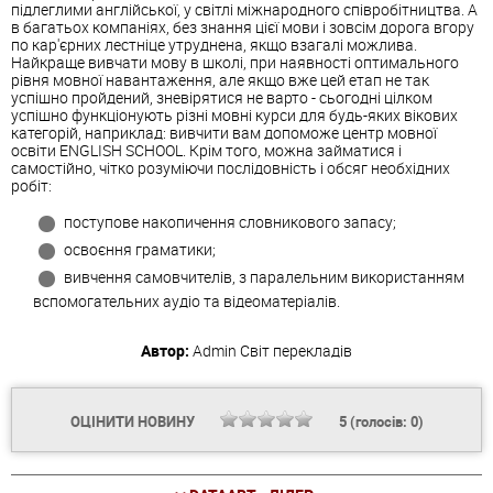
підлеглими англійської, у світлі міжнародного співробітництва. А
в багатьох компаніях, без знання цієї мови і зовсім дорога вгору
по кар'єрних лестніце утруднена, якщо взагалі можлива.
Найкраще вивчати мову в школі, при наявності оптимального
рівня мовної навантаження, але якщо вже цей етап не так
успішно пройдений, зневірятися не варто - сьогодні цілком
успішно функціонують різні мовні курси для будь-яких вікових
категорій, наприклад: вивчити вам допоможе центр мовної
освіти ENGLISH SCHOOL. Крім того, можна займатися і
самостійно, чітко розуміючи послідовність і обсяг необхідних
робіт:
поступове накопичення словникового запасу;
освоєння граматики;
вивчення самовчителів, з паралельним використанням
вспомогательних аудіо та відеоматеріалів.
Автор:
Admin
Світ перекладів
ОЦІНИТИ НОВИНУ
5
(голосів:
0
)