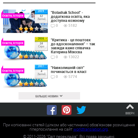
2019
"Bolashak School" -
Освіта, Історія
додаткова освіта, яка
12
Лютий
доступна кожному
0
5182
2016
"Критика - це поштовх
Освіта, Історія
до вдосконалення" – так
24
Серп
завжди каже співачка
Катерина Міхєєва
0
13022
2017
"Навколишній світ"
Освіта, Історія
починається в класі
4
Лютий
0
5774
БІЛЬШЕ НОВИН
ВВЕРХ
При копіюванні статей (цілком або частинами) обов'язкове розміщення
гіперпосилання на сайт
worldtranslation.org
.
©
2011-2026
"Світ перекладів". Всі права захищені.