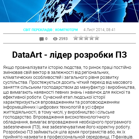
:
4 Лист 2014
, 08:41
СВІТ ПЕРЕКЛАДІВ
КОМП'ЮТЕРИ
0
2593
DataArt - лідер розробки ПЗ
Якщо проаналізувати історію людства, то ринок праці постійно
змінював свій вектор в залежності від регіональних,
кліматических особливостей і загального рівня розвитку
суспільства. Простежується досить чіткий перехід від масового
заняття сільським господарством до мануфактур і виробництва,
що вимагають наявності певних знань і навичок для якісної та
ефективної роботи. Сучасний етап людської історії
характеризується впровадженням та розповсюдженням
інформаційнних і цифрових технологій в усі сфери
життєдіяльності, в тому числі, у виробництво і сільське
господарство. Впровадження високотехнологічного
обладнання, вимагає впровадження необхідного програмного
забезпечення (ПЗ), яке забезпечуватиме його коректну роботу.
Розробкою ПЗ займається ціла армія програмістів або, як їх
прийнято називати в профессіональной середовищі, ІТ-фахівців.