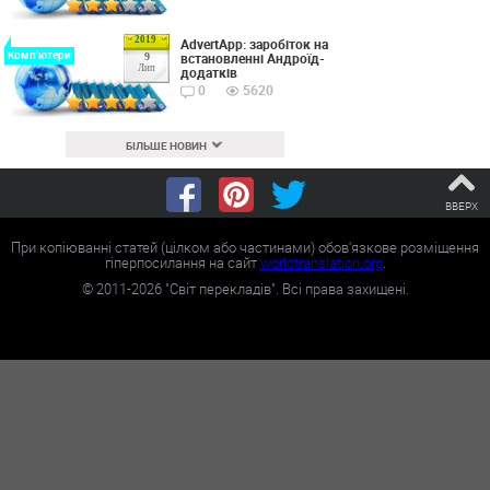
2019
AdvertApp: заробіток на
Комп'ютери
встановленні Андроїд-
9
Лип
додатків
0
5620
БІЛЬШЕ НОВИН
ВВЕРХ
При копіюванні статей (цілком або частинами) обов'язкове розміщення
гіперпосилання на сайт
worldtranslation.org
.
©
2011-2026
"Світ перекладів". Всі права захищені.