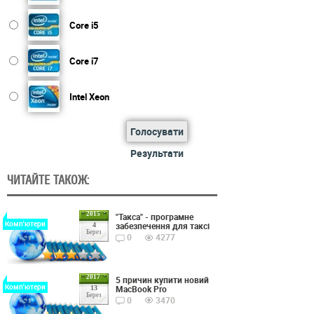
Core i5
Core i7
Intel Xeon
Голосувати
Результати
ЧИТАЙТЕ ТАКОЖ:
2015
"Такса" - програмне
Комп'ютери
забезпечення для таксі
4
Берез
0
4277
2017
5 причин купити новий
Комп'ютери
MacBook Pro
13
Берез
0
3470