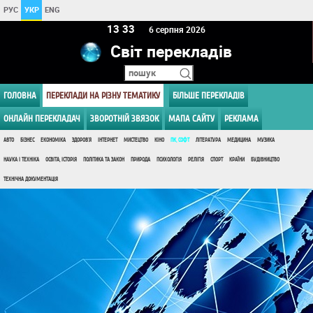
РУС
УКР
ENG
13 33
6 серпня 2026
Світ перекладів
ГОЛОВНА
ПЕРЕКЛАДИ НА РІЗНУ ТЕМАТИКУ
БІЛЬШЕ ПЕРЕКЛАДІВ
ОНЛАЙН ПЕРЕКЛАДАЧ
ЗВОРОТНІЙ ЗВЯЗОК
МАПА САЙТУ
РЕКЛАМА
АВТО
БІЗНЕС
ЕКОНОМІКА
ЗДОРОВ'Я
ІНТЕРНЕТ
МИСТЕЦТВО
КІНО
ПК, СОФТ
ЛІТЕРАТУРА
МЕДИЦИНА
МУЗИКА
НАУКА І ТЕХНІКА
ОСВІТА, ІСТОРІЯ
ПОЛІТИКА ТА ЗАКОН
ПРИРОДА
ПСИХОЛОГІЯ
РЕЛІГІЯ
СПОРТ
КРАЇНИ
БУДІВНИЦТВО
ТЕХНІЧНА ДОКУМЕНТАЦІЯ