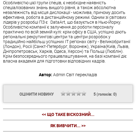
Особливістю цієї групи спеців, є необхідне наявність
спеціалізованих знань вищого рівня, а також абсолютна
незалежність від місця дислокації - можлива, причому досить
ефективна, робота в дистанційному режимі. Одним зі світових
лідерів у розробці ПЗ є
DataArt, що базується в Нью-Йорку.
Особливістю компанії є залучення до роботи персоналу
практично по всій земній кулі: крім офісу в США, успішно діють
регіональні рекрутингові центри та центри розробок у
традиційно найбільш успішних ІТ регіонах світу - Великобританії
(Лондон), Росії (Санкт-Петербург, Воронеж), Україна(Київ, Львів,
Дніпропетровськ, Харків, Одеса, Херсон) та Польщі (Люблін).
Крім безпосереднього працевлаштування, на базі компанії діє
власна академія для підготовки відповідних кадрів.
Автор:
Admin
Світ перекладів
ОЦІНИТИ НОВИНУ
5
(голосів:
0
)
<< ЩО ТАКЕ ВІСКОЗНИЙ...
ЯК ВИВЧИТИ... >>