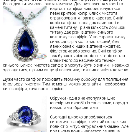
його ідеальним ювелірним каменем. Для визначення якості та
вартості сапфіра
використовуються
певні критерії: колір, блиск, чистота,
ограновування і вага в каратах. Синій
колір сапфіра - наслідок наявності в
камені титану, і різна кількість домішок
титану дає різні відтінки синього
кожному з сапфірів. У по-справжньому
синіх сапфірів колір чисто синій, без
явних ознак інших відтінків - жовтих,
фіолетових або зелених. Сині сапфіри
теж бувають різних відтінків: від світло-
блакитного до насиченого темно-
синього. Блиск і чистота сапфірів можуть бути різними, і неважко
здогадатися, що чим вище ці показники, тим вища якість каменю.
Дуже часто сапфіри проходять термічну обробку для поліпшення
їх кольору і чистоти. Тим не менш, можливо знайти і необроблені
сині сапфіри, хоча вони і рідкісні.
Обручки - одні з найпопулярніших
ювелірних виробів із сапфірами, поряд з
намистами і браслетами.
Сьогодні широко виробляються
синтетичні сапфіри, хімічний склад яких
повністю імітує натуральний камінь. Але
при цьому вони - набагато дешевша