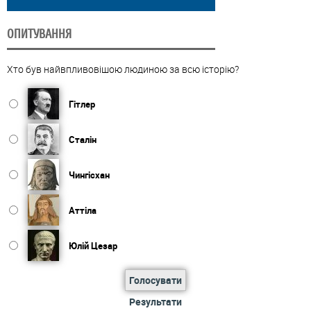
ОПИТУВАННЯ
Хто був найвпливовішою людиною за всю історію?
Гітлер
Сталін
Чингісхан
Аттіла
Юлій Цезар
Голосувати
Результати