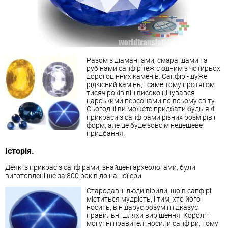
Разом з діамантами, смарагдами та
рубінами сапфір теж є одним з чотирьох
дорогоцінних каменів. Сапфір - дуже
рідкісний камінь, і саме тому протягом
тисяч років він високо цінувався
царськими персонами по всьому світу.
Сьогодні ви можете придбати будь-які
прикраси з сапфірами різних розмірів і
форм, але це буде зовсім недешеве
придбання.
Історія.
Деякі з прикрас з сапфірами, знайдені археологами, були
виготовлені ще за 800 років до нашої ери.
Стародавні люди вірили, що в сапфірі
міститься мудрість, і тим, хто його
носить, він дарує розум і підказує
правильні шляхи вирішення. Королі і
могутні правителі носили сапфіри, тому