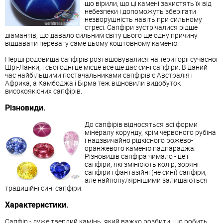
що вірили, що ці камені захистять їх від
небезпеки і допоможуть зберігати
незворушність навіть при сильному
стресі. Сапфіри зустрічалися рідше
діамантів, що давало сильним світу цього ще одну причину
віддавати перевагу саме цьому коштовному каменю.
Перші родовища сапфірів розташовувалися на території сучасної
Шрі-Ланки, і сьогодні це місце все ще дає сині сапфіри. В даний
час найбільшими постачальниками сапфірів є Австралія і
Африка, а Камбоджа і Бірма теж відновили видобуток
високоякісних сапфірів.
Різновиди.
До сапфірів відносяться всі форми
мінералу корунду, крім червоного рубіна
і надзвичайно рідкісного рожево-
оранжевого каменю падпараджа.
Різновидів сапфіра чимало - це і
сапфіри, які змінюють колір, зоряні
сапфіри і фантазійні (не сині) сапфіри,
але найпопулярнішими залишаються
традиційні сині сапфіри.
Характеристики.
Сапфір - дуже твердий камінь, який важко розбити, що робить