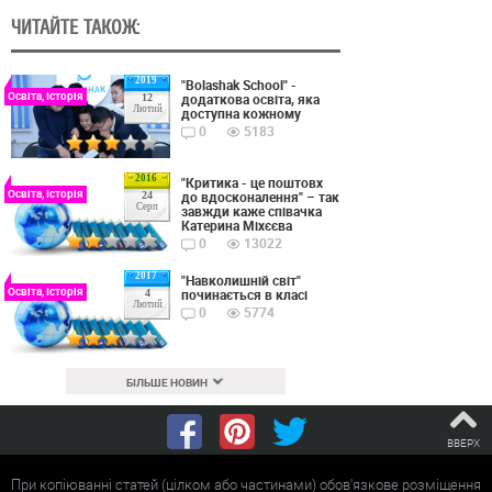
ЧИТАЙТЕ ТАКОЖ:
2019
"Bolashak School" -
Освіта, Історія
додаткова освіта, яка
12
Лютий
доступна кожному
0
5183
2016
"Критика - це поштовх
Освіта, Історія
до вдосконалення" – так
24
Серп
завжди каже співачка
Катерина Міхєєва
0
13022
2017
"Навколишній світ"
Освіта, Історія
починається в класі
4
Лютий
0
5774
БІЛЬШЕ НОВИН
ВВЕРХ
При копіюванні статей (цілком або частинами) обов'язкове розміщення