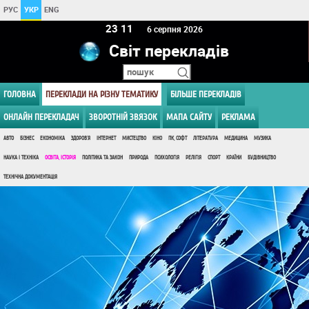
РУС
УКР
ENG
23:11
6 серпня 2026
Світ перекладів
ГОЛОВНА
ПЕРЕКЛАДИ НА РІЗНУ ТЕМАТИКУ
БІЛЬШЕ ПЕРЕКЛАДІВ
ОНЛАЙН ПЕРЕКЛАДАЧ
ЗВОРОТНІЙ ЗВЯЗОК
МАПА САЙТУ
РЕКЛАМА
АВТО
БІЗНЕС
ЕКОНОМІКА
ЗДОРОВ'Я
ІНТЕРНЕТ
МИСТЕЦТВО
КІНО
ПК, СОФТ
ЛІТЕРАТУРА
МЕДИЦИНА
МУЗИКА
НАУКА І ТЕХНІКА
ОСВІТА, ІСТОРІЯ
ПОЛІТИКА ТА ЗАКОН
ПРИРОДА
ПСИХОЛОГІЯ
РЕЛІГІЯ
СПОРТ
КРАЇНИ
БУДІВНИЦТВО
ТЕХНІЧНА ДОКУМЕНТАЦІЯ