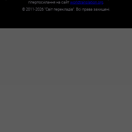
гіперпосилання на сайт
worldtranslation.org
.
©
2011-2026
"Світ перекладів". Всі права захищені.