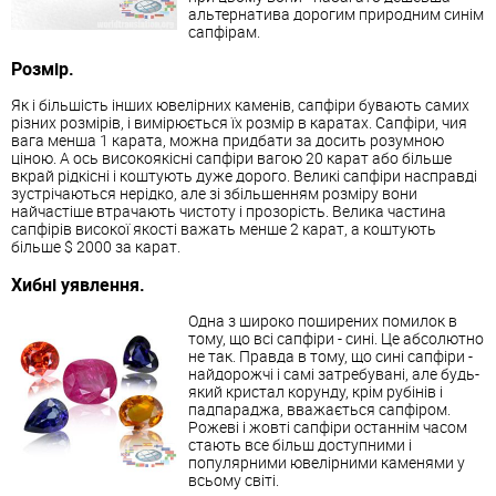
альтернатива дорогим природним синім
сапфірам.
Розмір.
Як і більшість інших ювелірних каменів, сапфіри бувають самих
різних розмірів, і вимірюється їх розмір в каратах. Сапфіри, чия
вага менша 1 карата, можна придбати за досить розумною
ціною. А ось високоякісні сапфіри вагою 20 карат або більше
вкрай рідкісні і коштують дуже дорого. Великі сапфіри насправді
зустрічаються нерідко, але зі збільшенням розміру вони
найчастіше втрачають чистоту і прозорість. Велика частина
сапфірів високої якості важать менше 2 карат, а коштують
більше $ 2000 за карат.
Хибні уявлення
.
Одна з широко поширених помилок в
тому, що всі сапфіри - сині. Це абсолютно
не так. Правда в тому, що сині сапфіри -
найдорожчі і самі затребувані, але будь-
який кристал корунду, крім рубінів і
падпараджа, вважається сапфіром.
Рожеві і жовті сапфіри останнім часом
стають все більш доступними і
популярними ювелірними каменями у
всьому світі.