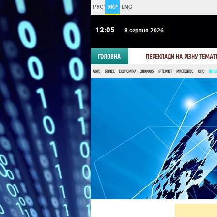
РУС
УКР
ENG
12 05
8 серпня 2026
ГОЛОВНА
ПЕРЕКЛАДИ НА РІЗНУ ТЕМАТ
АВТО
БІЗНЕС
ЕКОНОМІКА
ЗДОРОВ'Я
ІНТЕРНЕТ
МИСТЕЦТВО
КІНО
ПК, С