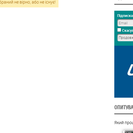
раний не вірно, або не існує!
Підписка 
Скасув
ОПИТУВ
Який про