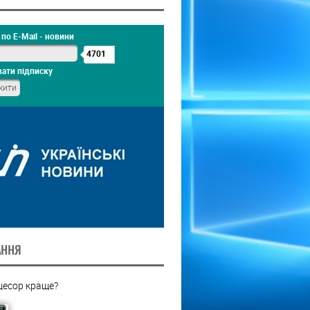
по E-Mail - новини
4701
ати підписку
АННЯ
цесор краще?