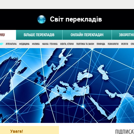
Світ перекладів
ИКУ
БІЛЬШЕ ПЕРЕКЛАДІВ
ОНЛАЙН ПЕРЕКЛАДАЧ
ЗВОРОТНІ
ОФТ
ЛІТЕРАТУРА
МЕДИЦИНА
МУЗИКА
НАУКА І ТЕХНІКА
ОСВІТА, ІСТОРІЯ
ПОЛІТИКА ТА ЗАКОН
ПРИРОДА
ПСИХОЛОГІЯ
РЕЛІГІЯ
СПО
Увага!
ПІДПИСА