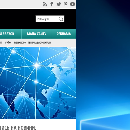
Й ЗВЯЗОК
МАПА САЙТУ
РЕКЛАМА
РТ
КРАЇНИ
БУДІВНИЦТВО
ТЕХНІЧНА ДОКУМЕНТАЦІЯ
ТИСЬ НА НОВИНИ: