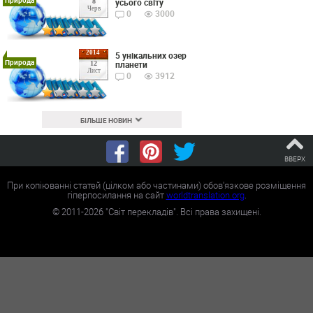
Природа
усього світу
8
Черв
0
3000
2014
5 унікальних озер
Природа
планети
12
Лист
0
3912
БІЛЬШЕ НОВИН
ВВЕРХ
При копіюванні статей (цілком або частинами) обов'язкове розміщення
гіперпосилання на сайт
worldtranslation.org
.
©
2011-2026
"Світ перекладів". Всі права захищені.