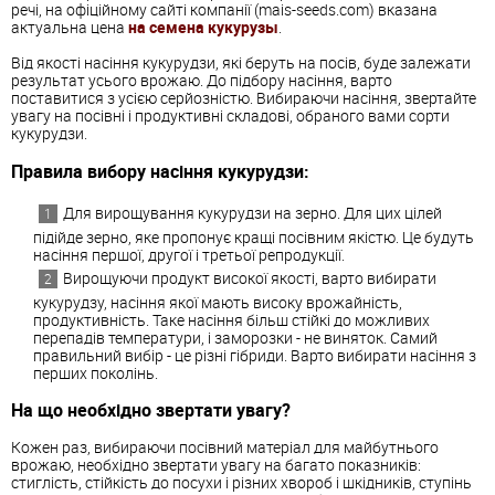
речі, на офіційному сайті компанії (mais-seeds.com) вказана
актуальна цена
на семена кукурузы
.
Від якості насіння кукурудзи, які беруть на посів, буде залежати
результат усього врожаю. До підбору насіння, варто
поставитися з усією серйозністю. Вибираючи насіння, звертайте
увагу на посівні і продуктивні складові, обраного вами сорти
кукурудзи.
Правила вибору насіння кукурудзи:
Для вирощування кукурудзи на зерно. Для цих цілей
підійде зерно, яке пропонує кращі посівним якістю. Це будуть
насіння першої, другої і третьої репродукції.
Вирощуючи продукт високої якості, варто вибирати
кукурудзу, насіння якої мають високу врожайність,
продуктивність. Таке насіння більш стійкі до можливих
перепадів температури, і заморозки - не виняток. Самий
правильний вибір - це різні гібриди. Варто вибирати насіння з
перших поколінь.
На що необхідно звертати увагу?
Кожен раз, вибираючи посівний матеріал для майбутнього
врожаю, необхідно звертати увагу на багато показників:
стиглість, стійкість до посухи і різних хвороб і шкідників, ступінь