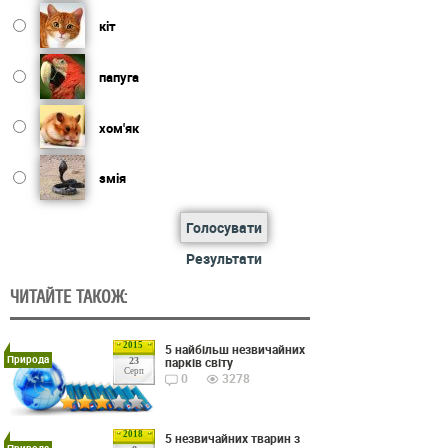
кіт
папуга
хом'як
змія
Голосувати
Результати
ЧИТАЙТЕ ТАКОЖ:
2015
5 найбільш незвичайних
Природа
парків світу
23
Серп
0
3278
2018
5 незвичайних тварин з