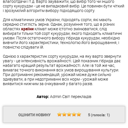
влагоотдачи і т.д. Варто зауважити, що вибір того чи іншого
сорту кукурудзи - це не випадковий вибір. Це повинен бути чіткий
і зрозумілий алгоритм вибору підходящого сорту.
Для кліматичних умов України, підходять сорти, які мають
середню стиглість зерна. Однак, розуміння того, що в різних
областях
країни
клімат може істотно змінюватися, слід
вибирати тільки той сорт кукурудзи, якого підходять кліматичні
умови. Після остаточного вибору гібрида кукурудзи, необхідно
вивчити його характеристики, технологію його вирощування, і
повністю слідувати їй.
Однією з характеристик сорту кукурудзи, на яку варто звернути
увагу - це інтенсивність врожайності. Цей показник гібрида дає
набагато кращий результат врожайності. Але і в той же час,
вимагає точного виконання всіх умов вирощування культури.
При дотриманні рекомендацій, урожай може дуже сильно
здивувати, а при недотриманні всіх норм - урожай може
виявитися нижчим за очікуваний у багато разів.
Автор:
Admin
Світ перекладів
ОЦІНИТИ НОВИНУ
5
(голосів:
1
)