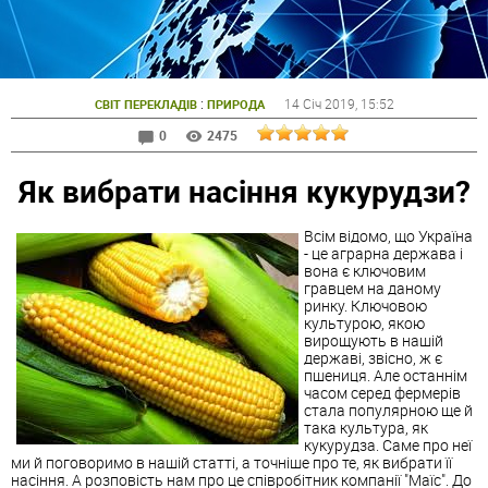
:
14 Січ 2019
, 15:52
СВІТ ПЕРЕКЛАДІВ
ПРИРОДА
0
2475
Як вибрати насіння кукурудзи?
Всім відомо, що Україна
- це аграрна держава і
вона є ключовим
гравцем на даному
ринку. Ключовою
культурою, якою
вирощують в нашій
державі, звісно, ж є
пшениця. Але останнім
часом серед фермерів
стала популярною ще й
така культура, як
кукурудза. Саме про неї
ми й поговоримо в нашій статті, а точніше про те, як вибрати її
насіння. А розповість нам про це співробітник компанії "Маїс". До