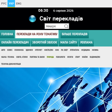
РУС
УКР
ENG
06 30
6 серпня 2026
Світ перекладів
ГОЛОВНА
ПЕРЕКЛАДИ НА РІЗНУ ТЕМАТИКУ
БІЛЬШЕ ПЕРЕКЛАДІВ
ОНЛАЙН ПЕРЕКЛАДАЧ
ЗВОРОТНІЙ ЗВЯЗОК
МАПА САЙТУ
РЕКЛАМА
АВТО
БІЗНЕС
ЕКОНОМІКА
ЗДОРОВ'Я
ІНТЕРНЕТ
МИСТЕЦТВО
КІНО
ПК, СОФТ
ЛІТЕРАТУРА
МЕДИЦИНА
МУЗИКА
НАУКА І ТЕХНІКА
ОСВІТА, ІСТОРІЯ
ПОЛІТИКА ТА ЗАКОН
ПРИРОДА
ПСИХОЛОГІЯ
РЕЛІГІЯ
СПОРТ
КРАЇНИ
БУДІВНИЦТВО
ТЕХНІЧНА ДОКУМЕНТАЦІЯ