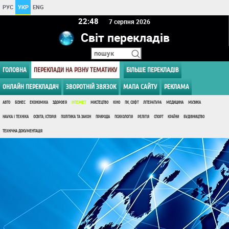
РУС
УКР
ENG
22:48
7 серпня 2026
Світ перекладів
ГОЛОВНА
ПЕРЕКЛАДИ НА РІЗНУ ТЕМАТИКУ
БІЛЬШЕ ПЕРЕКЛАДІВ
ОНЛАЙН ПЕРЕКЛАДАЧ
ЗВОРОТНІЙ ЗВЯЗОК
МАПА САЙТУ
РЕКЛАМА
АВТО
БІЗНЕС
ЕКОНОМІКА
ЗДОРОВ'Я
ІНТЕРНЕТ
МИСТЕЦТВО
КІНО
ПК, СОФТ
ЛІТЕРАТУРА
МЕДИЦИНА
МУЗИКА
НАУКА І ТЕХНІКА
ОСВІТА, ІСТОРІЯ
ПОЛІТИКА ТА ЗАКОН
ПРИРОДА
ПСИХОЛОГІЯ
РЕЛІГІЯ
СПОРТ
КРАЇНИ
БУДІВНИЦТВО
ТЕХНІЧНА ДОКУМЕНТАЦІЯ