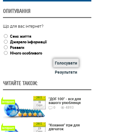
ОПИТУВАННЯ
Що для вас інтернет?
Сенс життя
Джерело інформації
Розваги
Нічого особливого
Голосувати
Результати
ЧИТАЙТЕ ТАКОЖ:
2015
"ДОГ-100" - все для
Інтернет
вашого улюбленця
11
Серп
0
4893
2015
"Кохання" ігри для
Інтернет
дівчаток
23
Серп