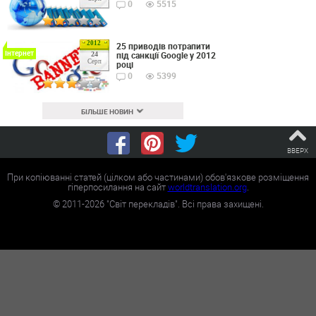
0
5515
2012
25 приводів потрапити
Інтернет
під санкції Google у 2012
24
Серп
році
0
5399
БІЛЬШЕ НОВИН
ВВЕРХ
При копіюванні статей (цілком або частинами) обов'язкове розміщення
гіперпосилання на сайт
worldtranslation.org
.
©
2011-2026
"Світ перекладів". Всі права захищені.