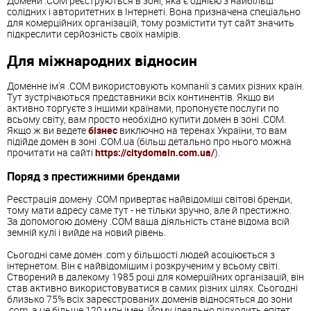
Домени .COM реєструються в зоні, яка є однією з найбільш
солідних і авторитетних в Інтернеті. Вона призначена спеціально
для комерційних організацій, тому розмістити тут сайт значить
підкреслити серйозність своїх намірів.
Для міжнародних відносин
Доменне ім'я .COM використовують компанії з самих різних країн.
Тут зустрічаються представники всіх континентів. Якщо ви
активно торгуєте з іншими країнами, пропонуєте послуги по
всьому світу, вам просто необхідно купити домен в зоні .COM.
Якщо ж ви ведете
бізнес
виключно на теренах України, то вам
підійде домен в зоні .COM.ua (більш детально про нього можна
прочитати на сайті
https://citydomain.com.ua/
).
Поряд з престижними брендами
Реєстрація домену .COM привертає найвідоміші світові бренди,
тому мати адресу саме тут - не тільки зручно, але й престижно.
За допомогою домену .COM ваша діяльність стане відома всій
земній кулі і вийде на новий рівень.
Сьогодні саме домен .com у більшості людей асоціюється з
інтернетом. Він є найвідомішим і розкрученим у всьому світі.
Створений в далекому 1985 році для комерційних організацій, він
став активно використовуватися в самих різних цілях. Сьогодні
близько 75% всіх зареєстрованих доменів відносяться до зони
.com, а це більше 120 млн імен. Йому ідеально підходить епітет