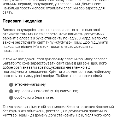
«самий»: перший, популярний, універсальний. Домен .com -
найбільш простий спосіб отримати власний веб-адреса для
сайту.
Переваги і недоліки
Висока популярність зони призвела до того, що сьогодні
отримати там ім'я не так просто. Хоча кількість допустимих
варіантів слова з 8 букв становить понад 200 млрд, мало хто
захоче реєструвати сайт типу «kfydvhst». Тому, щоб підшукати
підходяще вільне ім'я в зоні, досить часто доводиться
постаратись.
У той же час домен .com дає своєму власникові масу переваг.
Багато хто хоче зареєструвати сайт саме в цій зоні, щоб його
добре розпізнавали все пошуковики незалежно від
географічного положення. Крім того, домен .com має найнижчу
вартість на цьому рівні довіри. Підійде він для різних цілей:
інтернет-магазину;
корпоративного сайту підприємства;
особистого блога та ін.
Так як замовити ім'я в цій зоні може абсолютно кожен бажаючий
без будь-яких обмежень, реєстрація відбувається практично
миттєво. Термін дії домену .com становить 1 рік, після чого його