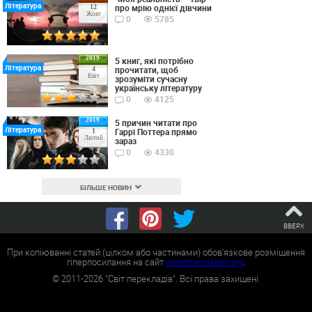
Література
про мрію однієї дівчини
12
Жовт
0
5785
2019
5 книг, які потрібно
Література
прочитати, щоб
4
Квіт
зрозуміти сучасну
українську літературу
0
4125
2019
5 причин читати про
Література
Гаррі Поттера прямо
1
Лютий
зараз
0
4330
БІЛЬШЕ НОВИН
ВВЕРХ
При копіюванні статей (цілком або частинами) обов'язкове розміщення
гіперпосилання на сайт
worldtranslation.org
.
©
2011-2026
"Світ перекладів". Всі права захищені.