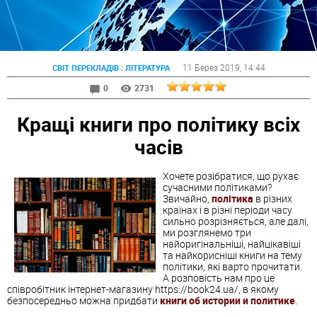
:
11 Берез 2019
, 14:44
СВІТ ПЕРЕКЛАДІВ
ЛІТЕРАТУРА
0
2731
Кращі книги про політику всіх
часів
Хочете розібратися, що рухає
сучасними політиками?
Звичайно,
політика
в різних
країнах і в різні періоди часу
сильно розрізняється, але далі,
ми розглянемо три
найоригінальніші, найцікавіші
та найкорисніші книги на тему
політики, які варто прочитати.
А розповість нам про це
співробітник інтернет-магазину https://book24.ua/, в якому
безпосередньо можна придбати
книги об истории и политике
.