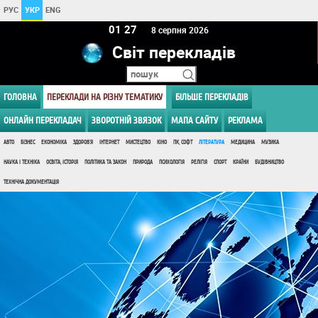
РУС
УКР
ENG
01 27
8 серпня 2026
Світ перекладів
ГОЛОВНА
ПЕРЕКЛАДИ НА РІЗНУ ТЕМАТИКУ
БІЛЬШЕ ПЕРЕКЛАДІВ
ОНЛАЙН ПЕРЕКЛАДАЧ
ЗВОРОТНІЙ ЗВЯЗОК
МАПА САЙТУ
РЕКЛАМА
АВТО
БІЗНЕС
ЕКОНОМІКА
ЗДОРОВ'Я
ІНТЕРНЕТ
МИСТЕЦТВО
КІНО
ПК, СОФТ
ЛІТЕРАТУРА
МЕДИЦИНА
МУЗИКА
НАУКА І ТЕХНІКА
ОСВІТА, ІСТОРІЯ
ПОЛІТИКА ТА ЗАКОН
ПРИРОДА
ПСИХОЛОГІЯ
РЕЛІГІЯ
СПОРТ
КРАЇНИ
БУДІВНИЦТВО
ТЕХНІЧНА ДОКУМЕНТАЦІЯ