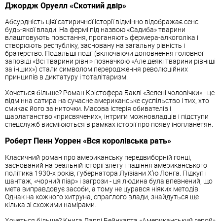
Джордж Оруелл «Скотний двір»
Абсурдність цієї сатиричної історії відмінно відображає сенс
будь-якої влади. На фермі під назвою «Садиба» тварини
влаштовують повстання, проганяють фермера-алкоголіка і
створюють республіку, засновану на загальну рівність і
братерство. Подальші події (включаючи доповнення головної
заповіді «Всі тварини рівні» позначкою «Але деякі тварини рівніші
за інших») стали символом переродження революційних
принципів в диктатуру і тоталітаризм.
Хочеться більше? Роман Крістофера Баклі «Зелені чоловічки» - це
відмінна сатира на сучасне американське суспільство і тих, хто
смикає його за ниточки. Масова істерія обивателів і
шарлатанство «присвячених», інтриги можновладців і підступи
спецслужб висміюються в рамках історії про появу інопланетян.
Роберт Пенн Уоррен «Вся королівська рать»
Класичний роман про американську передвиборній гонці,
заснований на реальній історії злету і падіння американського
політика 1930-х років, губернатора Луїзіани Х'ю Лонга. Підкуп і
шантаж, «чорний піар» і загрози - ця людина була впевнений, що
мета виправдовує засоби, а тому не цурався ніяких методів.
Однак на кожного хитруна, спраглого влади, знайдуться ще
кілька зі схожими намірами.
Хочеться більше? Книга Ларрі Бейнхарта «Американський герой»