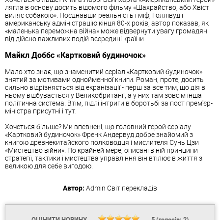
лягла в основу досить відомого фільму «Шахрайство, або Хвіст
виляє собакою». Поєднавши реальність і міф, Голлівуд і
американську адміністрацію кінця 80-х років, автор показав, як
«маленька переможна війна» може відвернути увагу громадян
від дійсно важливих подій всередині країни.
Майкл Доббс «Картковий будиночок»
Мало хто знає, що знаменитий серіал «Картковий будиночок»
знятий за мотивами однойменної книги. Роман, проте, досить
сильно відрізняється від екранізації - перш за все тим, що дія в
ньому відбувається у Великобританії, а у них там зовсім інша
політична система. Втім, підлі інтриги в боротьбі за пост прем'єр-
міністра присутні і тут.
Хочеться більше? Ми впевнені, що головний герой серіалу
«Картковий будиночок» Френк Андервуд добре знайомий з
книгою древнекитайского полководця і мислителя Сунь Цзи
«Мистецтво війни». По крайней мере, описані в ній принципи
стратегії, тактики і мистецтва управління він втілює в життя з
великою для себе вигодою.
Автор:
Admin
Світ перекладів
ОЦІНИТИ НОВИНУ
5
(голосів:
2
)