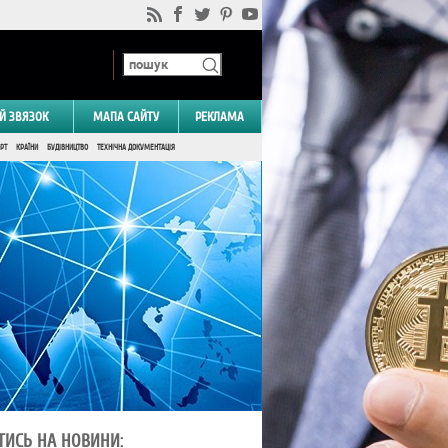
Й ЗВЯЗОК
МАПА САЙТУ
РЕКЛАМА
РТ
КРАЇНИ
БУДІВНИЦТВО
ТЕХНІЧНА ДОКУМЕНТАЦІЯ
ТИСЬ НА НОВИНИ: