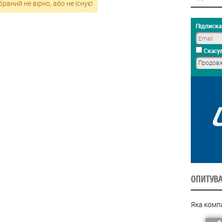
раний не вірно, або не існує!
Підписка 
Скасув
ОПИТУВ
Яка комп