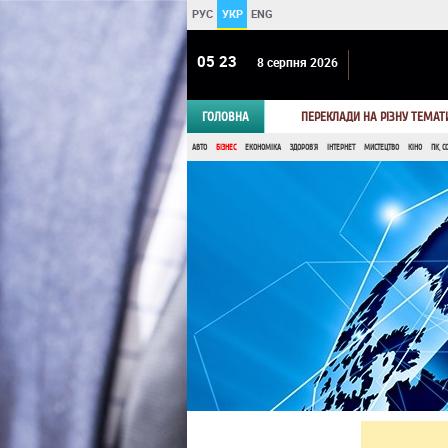
РУС
УКР
ENG
05 23
8 серпня 2026
ГОЛОВНА
ПЕРЕКЛАДИ НА РІЗНУ ТЕМАТ
АВТО
БІЗНЕС
ЕКОНОМІКА
ЗДОРОВ'Я
ІНТЕРНЕТ
МИСТЕЦТВО
КІНО
ПК, С