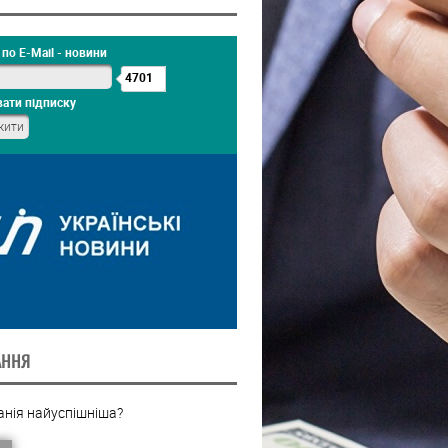
по E-Mail - новини
4701
ати підписку
АННЯ
анія найуспішніша?