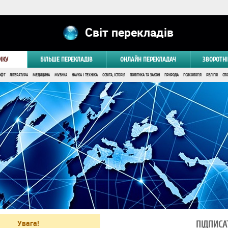
Світ перекладів
ИКУ
БІЛЬШЕ ПЕРЕКЛАДІВ
ОНЛАЙН ПЕРЕКЛАДАЧ
ЗВОРОТНІ
ОФТ
ЛІТЕРАТУРА
МЕДИЦИНА
МУЗИКА
НАУКА І ТЕХНІКА
ОСВІТА, ІСТОРІЯ
ПОЛІТИКА ТА ЗАКОН
ПРИРОДА
ПСИХОЛОГІЯ
РЕЛІГІЯ
СПО
Увага!
ПІДПИСА