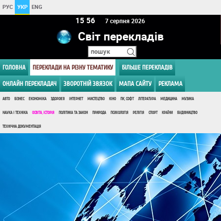
РУС
УКР
ENG
15:56
7 серпня 2026
Світ перекладів
ГОЛОВНА
ПЕРЕКЛАДИ НА РІЗНУ ТЕМАТИКУ
БІЛЬШЕ ПЕРЕКЛАДІВ
ОНЛАЙН ПЕРЕКЛАДАЧ
ЗВОРОТНІЙ ЗВЯЗОК
МАПА САЙТУ
РЕКЛАМА
АВТО
БІЗНЕС
ЕКОНОМІКА
ЗДОРОВ'Я
ІНТЕРНЕТ
МИСТЕЦТВО
КІНО
ПК, СОФТ
ЛІТЕРАТУРА
МЕДИЦИНА
МУЗИКА
НАУКА І ТЕХНІКА
ОСВІТА, ІСТОРІЯ
ПОЛІТИКА ТА ЗАКОН
ПРИРОДА
ПСИХОЛОГІЯ
РЕЛІГІЯ
СПОРТ
КРАЇНИ
БУДІВНИЦТВО
ТЕХНІЧНА ДОКУМЕНТАЦІЯ