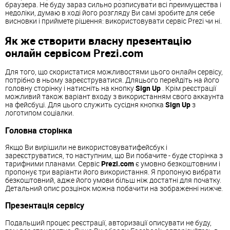
браузера. Не буду зараз сильно розписувати всі преимущества і
недоліки, думаю в ході його розгляду Ви самі зробите для себе
висновки і приймете рішення: використовувати сервіс Prezi чи ні.
Як же створити власну презентацію
онлайн сервісом Prezi.com
Для того, що скористатися можливостями цього онлайн сервісу,
потрібно в ньому зареєструватися. Дляцього перейдіть на його
головну сторінку і натисніть на кнопку
Sign Up
. Крім реєстрації
можливий також варіант входу з використанням свого аккаунта
на фейсбуці. Для цього служить сусідня кнопка
Sign Up
з
логотипом соціалки.
Головна сторінка
Якщо Ви вирішили не використовуватифейсбук і
зареєструватися, то наступним, що Ви побачите - буде сторінка з
тарифними планами. Сервіс
Prezi.com
є умовно безкоштовним і
пропонує три варіанти його використання. Я пропоную вибрати
безкоштовний, адже його умови більш ніж достатні для початку.
Детальний опис розцінок можна побачити на зображенні нижче.
Презентація сервісу
Подальший процес реєстрації, авторизації описувати не буду,