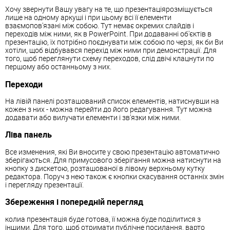
Хочу звернути Вашу увагу на те, що презентаціярозміщується
лише на одному аркуші і при цьому всі її елементи
взаємопов'язані між собою. Тут немає окремих слайдів і
переходів між ними, як в PowerPoint. При додаванні об'єктів в
презентацію, їх потрібно поєднувати між собою по черзі, як би Ви
хотіли, щоб відбувався перехід між ними при демонстрації. Для
того, щоб переглянути схему переходов, слід двічі клацнути по
першому або останньому з них.
Переходи
На лівій панелі розташований список елементів, натиснувши на
кожен з них - можна перейти до його редагування. Тут можна
додавати або вилучати елементи і зв'язки між ними.
Ліва панель
Все изменения, які Ви вносите у свою презентацію автоматично
зберігаються. Для примусового зберігання можна натиснути на
кнопку з дискетою, розташованої в лівому верхньому кутку
редактора. Поруч з нею також є кнопки скасування останніх змін
і перегляду презентації.
Збереження і попередній перегляд
колиа презентація буде готова, її можна буде поділитися з
іншими. Для того, щоб отримати публічне посилання, варто