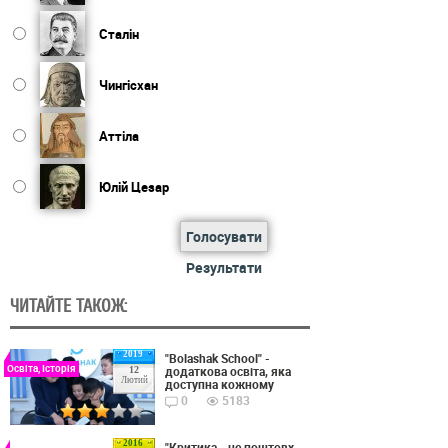
Сталін
Чингісхан
Аттіла
Юлій Цезар
Голосувати
Результати
ЧИТАЙТЕ ТАКОЖ:
2019
"Bolashak School" -
Освіта, Історія
додаткова освіта, яка
12
Лютий
доступна кожному
0
5183
2016
"Критика - це поштовх