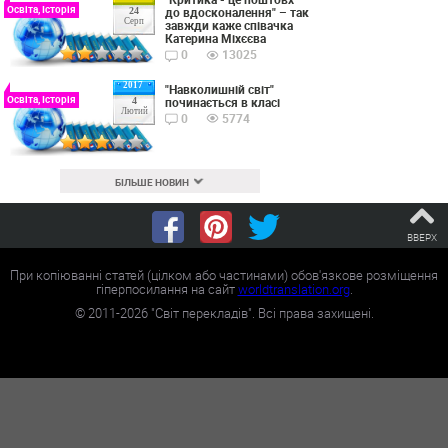
Освіта, Історія
до вдосконалення" – так
24
Серп
завжди каже співачка
Катерина Міхєєва
0
13025
2017
"Навколишній світ"
Освіта, Історія
починається в класі
4
Лютий
0
5774
БІЛЬШЕ НОВИН
ВВЕРХ
При копіюванні статей (цілком або частинами) обов'язкове розміщення
гіперпосилання на сайт
worldtranslation.org
.
©
2011-2026
"Світ перекладів". Всі права захищені.