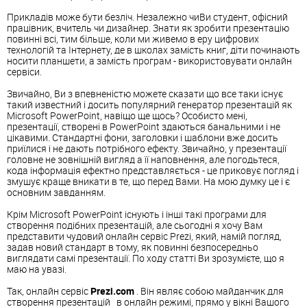
Прикладів може бути безліч. Незалежно чиВи студент, офісний
працівник, вчитель чи дизайнер. Знати як зробити презентацію
повинні всі, тим більше, коли ми живемо в еру цифрових
технологій та Інтернету, де в школах замість книг, діти починають
носити планшети, а замість програм - використовувати онлайн
сервіси.
Звичайно, Ви з впевненістю можете сказати що все таки існує
такий известний і досить популярний генератор презентацій як
Microsoft PowerPoint, навіщо ще щось? Особисто мені,
презентації, створені в PowerPoint здаються банальними і не
цікавими. Стандартні фони, заголовки і шаблони вже досить
приїлися і не дають потрібного ефекту. Звичайно, у презентації
головне не зовнішній вигляд а її наповнення, але погодьтеся,
кода інформація ефектно представляється - це приковує погляд і
змушує краще вникати в те, що перед Вами. На мою думку це і є
основним завданням.
Крім Microsoft PowerPoint існують і інші такі програми для
створення подібних презентацій, але сьогодні я хочу Вам
представити чудовий онлайн сервіс Prezi, який, намій погляд,
задав новий стандарт в тому, як повинні безпосередньо
виглядати самі презентації. По ходу статті Ви зрозумієте, що я
маю на увазі.
Так, онлайн сервіс
Prezi.com
. Він являє собою майданчик для
створення презентацій в онлайн режимі, прямо у вікні Вашого