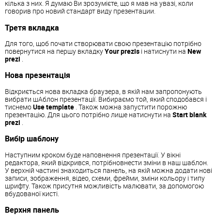
кілька з них. Я думаю Ви зрозумієте, що я мав на увазі, коли
говорив про новий стандарт виду презентации.
Третя вкладка
Для того, щоб почати створювати свою презентацію потрібно
повернутися на першу вкладку
Your prezis
і натиснути на
New
prezi
.
Нова презентація
Відкриється нова вкладка браузера, в якій нам запропонують
вибрати шАблон презентації. Вибираємо той, який сподобався і
тиснемо
Use template
. Також можна запустити порожню
презентацію. Для цього потрібно лише натиснути на
Start blank
prezi
.
Вибір шаблону
Наступним кроком буде наповнення презентації. У вікні
редактора, який відкрився, потрібновнести зміни в наш шаблон.
У верхній частині знаходиться панель, на якій можна додати нові
записи, зображення, відео, схеми, фрейми, зміни кольору і типу
шрифту. Також присутня можливість малювати, за допомогою
вбудованої кисті.
Верхня панель