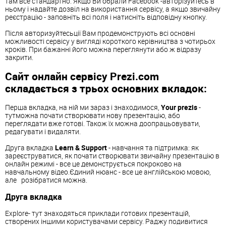
там все стандартно. Якщо Ви обрали Facebook -авторізуйтесь в
ньому і надайте дозвіл на використання сервісу, а якщо звичайну
реєстрацію - заповніть всі поля і натисніть відповідну кнопку.
Після авторизуйтесьції Вам продемонструють всі основні
можливості сервісу у вигляді короткого керівництва з чотирьох
кроків. При бажанні його можна переглянути або ж відразу
закрити.
Сайт онлайн сервісу Prezi.com
складається з трьох основних вкладок:
Перша вкладка, на ній ми зараз і знаходимося,
Your prezis
-
тутможна почати створювати нову презентацію, або
переглядати вже готові. Також їх можна доопрацьовувати,
редагувати і видаляти.
Друга вкладка
Learn & Support
- навчання та підтримка: як
зареєструватися, як почати створювати звичайну презентацію в
онлайн режимі - все це демонструється покроково на
навчальному відео.Єдиний нюанс - все це англійською мовою,
але розібратися можна.
Друга вкладка
Explore- тут знаходяться приклади готових презентацій,
створених іншими користувачами сервісу. Раджу подивитися