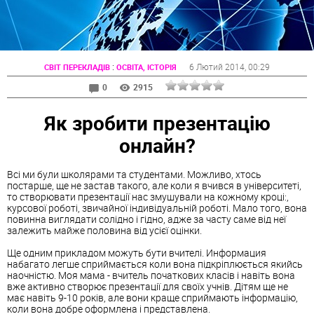
:
6 Лютий 2014
, 00:29
СВІТ ПЕРЕКЛАДІВ
ОСВІТА, ІСТОРІЯ
0
2915
Як зробити презентацію
онлайн?
Всі ми були школярами та студентами. Можливо, хтось
постарше, ще не застав такого, але коли я вчився в університеті,
то створювати презентації нас змушували на кожному кроці:,
курсової роботі, звичайної індивідуальній роботі. Мало того, вона
повинна виглядати солідно і гідно, адже за часту саме від неї
залежить майже половина від усієї оцінки.
Ще одним прикладом можуть бути вчителі. Информация
набагато легше сприймається коли вона підкріплюється якийсь
наочністю. Моя мама - вчитель початкових класів і навіть вона
вже активно створює презентації для своїх учнів. Дітям ще не
має навіть 9-10 років, але вони краще сприймають інформацію,
коли вона добре оформлена і представлена.