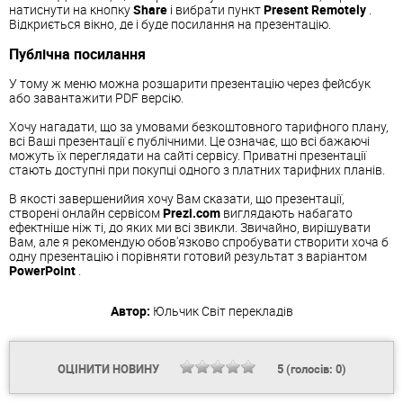
натиснути на кнопку
Share
і вибрати пункт
Present Remotely
.
Відкриється вікно, де і буде посилання на презентацію.
Публічна посилання
У тому ж меню можна розшарити презентацію через фейсбук
або завантажити PDF версію.
Хочу нагадати, що за умовами безкоштовного тарифного плану,
всі Ваші презентації є публічними. Це означає, що всі бажаючі
можуть їх переглядати на сайті сервісу. Приватні презентації
стають доступні при покупці одного з платних тарифних планів.
В якості завершенийия хочу Вам сказати, що презентації,
створені онлайн сервісом
Prezi.com
виглядають набагато
ефектніше ніж ті, до яких ми всі звикли. Звичайно, вирішувати
Вам, але я рекомендую обов'язково спробувати створити хоча б
одну презентацію і порівняти готовий результат з варіантом
PowerPoint
.
Автор:
Юльчик
Світ перекладів
ОЦІНИТИ НОВИНУ
5
(голосів:
0
)