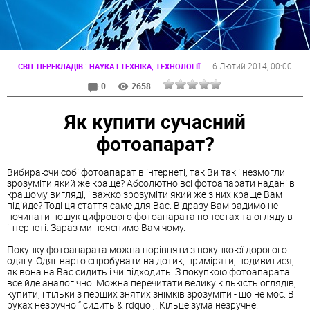
:
6 Лютий 2014
, 00:00
СВІТ ПЕРЕКЛАДІВ
НАУКА І ТЕХНІКА, ТЕХНОЛОГІЇ
0
2658
Як купити сучасний
фотоапарат?
Вибираючи собі фотоапарат в інтернеті, так Ви так і незмогли
зрозуміти який же краще? Абсолютно всі фотоапарати надані в
кращому вигляді, і важко зрозуміти який же з них краще Вам
підійде? Тоді ця стаття саме для Вас. Відразу Вам радимо не
починати пошук цифрового фотоапарата по тестах та огляду в
інтернеті. Зараз ми пояснимо Вам чому.
Покупку фотоапарата можна порівняти з покупкоюї дорогого
одягу. Одяг варто спробувати на дотик, приміряти, подивитися,
як вона на Вас сидить і чи підходить. З покупкою фотоапарата
все йде аналогічно. Можна перечитати велику кількість оглядів,
купити, і тільки з перших знятих знімків зрозуміти - що не моє. В
руках незручно “ сидить & rdquo ;. Кільце зума незручне.