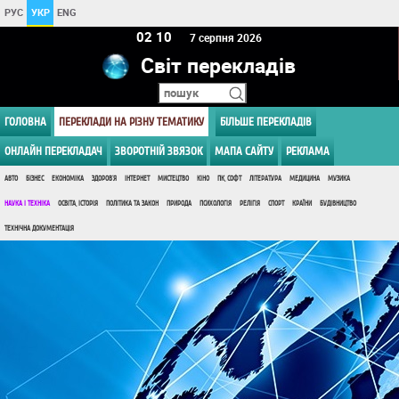
РУС
УКР
ENG
02 10
7 серпня 2026
Світ перекладів
ГОЛОВНА
ПЕРЕКЛАДИ НА РІЗНУ ТЕМАТИКУ
БІЛЬШЕ ПЕРЕКЛАДІВ
ОНЛАЙН ПЕРЕКЛАДАЧ
ЗВОРОТНІЙ ЗВЯЗОК
МАПА САЙТУ
РЕКЛАМА
АВТО
БІЗНЕС
ЕКОНОМІКА
ЗДОРОВ'Я
ІНТЕРНЕТ
МИСТЕЦТВО
КІНО
ПК, СОФТ
ЛІТЕРАТУРА
МЕДИЦИНА
МУЗИКА
НАУКА І ТЕХНІКА
ОСВІТА, ІСТОРІЯ
ПОЛІТИКА ТА ЗАКОН
ПРИРОДА
ПСИХОЛОГІЯ
РЕЛІГІЯ
СПОРТ
КРАЇНИ
БУДІВНИЦТВО
ТЕХНІЧНА ДОКУМЕНТАЦІЯ