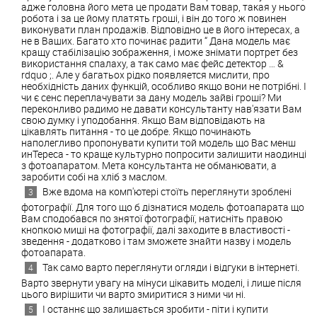
адже головна його мета це продати Вам товар, такая у нього
робота і за це йому платять гроші, і він до того ж повинен
виконувати план продажів. Відповідно це в його інтересах, а
не в Ваших. Багато хто починає радити “ Дана модель має
кращу стабілізацію зображення, і може знімати портрет без
використання спалаху, а так само має фейс детектор … &
rdquo ;. Але у багатьох рідко появляется мислити, про
необхідність даних функцій, особливо якщо вони не потрібні. І
чи є сенс переплачувати за дану модель зайві гроші? Ми
переконливо радимо не давати консультанту нав'язати Вам
свою думку і уподобання. Якщо Вам відповідають на
цікавлять питання - то це добре. Якщо починають
наполегливо пропонувати купити той модель що Вас менш
инТереса - то краще культурно попросити залишити наодинці
з фотоапаратом. Мета консультанта не обманювати, а
заробити собі на хліб з маслом.
Вже вдома на комп'ютері стоїть переглянути зроблені
фотографії. Для того що б дізнатися модель фотоапарата що
Вам сподобався по знятої фотографії, натисніть правою
кнопкою миші на фотографії, далі заходите в властивості -
зведення - додатково і там зможете знайти назву і модель
фотоапарата.
Так само варто переглянути огляди і відгуки в інтернеті.
Варто звернути увагу на мінуси цікавить моделі, і лише після
цього вирішити чи варто змиритися з ними чи ні.
І останнє що залишається зробити - піти і купити