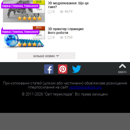
2018
3D моделювання: Що це
Наука і Техніка, Технології
таке?
15
Черв
0
4679
2013
3D принтер і принцип
Наука і Техніка, Технології
його роботи
24
Жовт
0
5750
БІЛЬШЕ НОВИН
ВВЕРХ
При копіюванні статей (цілком або частинами) обов'язкове розміщення
гіперпосилання на сайт
worldtranslation.org
.
©
2011-2026
"Світ перекладів". Всі права захищені.