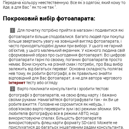
Передача кольору неестественную. Все як з одягом, який кому то
йде, а для Вас “ як то не так ”.
Покроковий вибір фотоапарата:
Для початку потрібно прийти в магазин і подивитися які
фотоапарати більше сподобалися. Багато людей при покупці
більше звертають увагу на зовнішній вигляд фотоапарата, і
часто приходятьподібні думки при виборі. У цього не гарний
об'єктив, у цього маленький екранчик. У кожного людина свій
сформований образ про сьогодення фотоапараті. Всі цифрові
фотоапарати гарні по своєму, поганих фотоапаратів просто
немає. Вони існують на різний смак і потреби,, про Ваш вибір
залежить від багатьох переваг. Основна складність полягає
нев тому, як робити фотографії, а як правильно знайти
відповідний для Вас фотоапарат, а не для автора чергового
інтернет
тесту або огляду.
Варто покликати консультанта і зробити тестові
фотографії з фотоапаратів, на свою флеш карту. І бажано
своїми руками. Намагайтеся фотографувати так - як Ви це
робите вжиття. Головне не соромитися як небудь, і
обов'язково варто перевірити зум і всі режими зйомки. 99%
любителів фотографую все в режимі АВТО, іноді
використовуючи спалах. Більшість фотоапаратів
використовують флеш карти формату SD-card. Можете не
прислухатися до багатьох ініціативним радам консультанта,