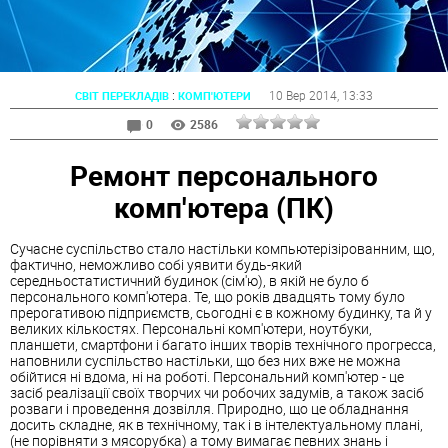
:
10 Вер 2014
, 13:33
СВІТ ПЕРЕКЛАДІВ
КОМП'ЮТЕРИ
0
2586
Ремонт персонального
комп'ютера (ПК)
Сучасне суспільство стало настільки компьютерізірованним, що,
фактично, неможливо собі уявити будь-який
середньостатистичний будинок (сім'ю), в якій не було б
персонального комп'ютера. Те, що років двадцять тому було
прерогативою підприємств, сьогодні є в кожному будинку, та й у
великих кількостях. Персональні комп'ютери, ноутбуки,
планшети, смартфони і багато інших творів технічного прогресса,
наповнили суспільство настільки, що без них вже не можна
обійтися ні вдома, ні на роботі. Персональний комп'ютер - це
засіб реалізації своїх творчих чи робочих задумів, а також засіб
розваги і проведення дозвілля. Природно, що це обладнання
досить складне, як в технічному, так і в інтелектуальному плані,
(не порівняти з мясорубка) а тому вимагає певних знань і