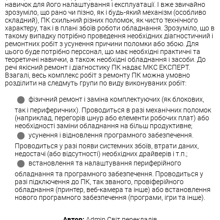
навичок для його налаштування і експлуатації. І вже звичайно
зрозуміло, що рано чи пізно, як і будь-який механізм (особливо
складний), ПК схильний різних поломок, як чисто технічного
характеру, так і в плані збоїв роботи обладнання. Зрозуміло, що в
такому випадку потрібно проведення необхідних діагностичний і
ремонтних робіт з усунення причини поломки або збою. Для
цього буде потрібно персонал, що має необхідні практичні та
теоретичні навички, а також необхідні обладнання і засоби. До
речі якісний ремонт і діагностику ПК надає МКС ЕКСПЕРТ.
Взагалі, весь комплекс робіт з ремонту ПК можна умовно
розділити на следмуть групи по виду виконуваних робіт:
фізичний ремонт і заміна комплектуючих (як блокових,
так і периферичних). Проводиться в разі механічних поломок
(наприклад, перегорів шнур або елементи робочих плат) або
необхідності заміни обладнання на більш продуктивне;
усунення і відновлення програмного забезпечення.
Проводиться у разі появи системних збоїв, втрати даних,
недостачі (або відсутності) необхідних драйверів і т.п.;
встановлення та налаштування периферійного
обладнання та програмного забезпечення. Проводиться у
разі підключення до ПК, так званого, провіферійного
обладнання (принтер, веб-камера та інше) або встановлення
нового програмного забезпечення (програми, ігри та інше).
Автор:
Admin
Світ перекладів