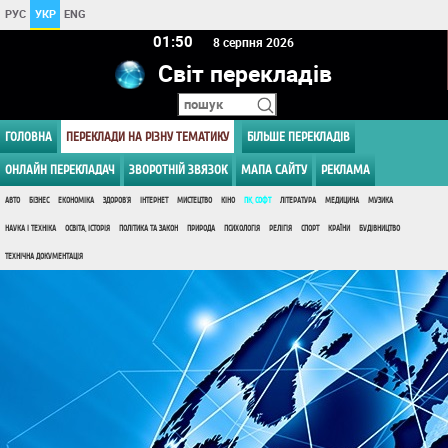
РУС
УКР
ENG
01:50
8 серпня 2026
Світ перекладів
ГОЛОВНА
ПЕРЕКЛАДИ НА РІЗНУ ТЕМАТИКУ
БІЛЬШЕ ПЕРЕКЛАДІВ
ОНЛАЙН ПЕРЕКЛАДАЧ
ЗВОРОТНІЙ ЗВЯЗОК
МАПА САЙТУ
РЕКЛАМА
АВТО
БІЗНЕС
ЕКОНОМІКА
ЗДОРОВ'Я
ІНТЕРНЕТ
МИСТЕЦТВО
КІНО
ПК, СОФТ
ЛІТЕРАТУРА
МЕДИЦИНА
МУЗИКА
НАУКА І ТЕХНІКА
ОСВІТА, ІСТОРІЯ
ПОЛІТИКА ТА ЗАКОН
ПРИРОДА
ПСИХОЛОГІЯ
РЕЛІГІЯ
СПОРТ
КРАЇНИ
БУДІВНИЦТВО
ТЕХНІЧНА ДОКУМЕНТАЦІЯ