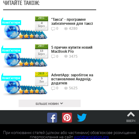
ЧИТАЙТЕ ТАКОЖ:
2015
"Такса" - програмне
Комп'ютери
забезпечення для таксі
4
Берез
0
4280
2017
5 причин купити новий
Комп'ютери
MacBook Pro
13
Берез
0
3475
2019
AdvertApp: заробіток на
Комп'ютери
встановленні Андроїд-
9
Лип
додатків
0
5625
БІЛЬШЕ НОВИН
ВВЕРХ
При копіюванні статей (цілком або частинами) обов'язкове розміщення
гіперпосилання на сайт
worldtranslation.org
.