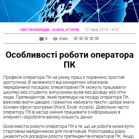
:
13 Черв 2015
, 14:57
СВІТ ПЕРЕКЛАДІВ
ОСВІТА, ІСТОРІЯ
0
2566
Особливості роботи оператора
ПК
Професія оператора ПК на ринку праці є порівняно простий
ідоступною. В залежності від конкретних обов'язків,
передбаченої посадою, операторами ПК можуть працювати
школярі або студенти, випускники вузів без досвіду або літні
люди. Претендентові, який претендує на посаду оператора ПК,
важливо вміти швидко і грамотно набирати тексти і добре знати
основні офісні програми (Word, Excel, Access). Довольно часто
оператору ПК в нагоді уміння працювати з інформацією в
інтернеті і обробляти велику кількість даних.
Особливістю роботи оператора ПК є те, що ця робота може бути
стартовим майданчиком для початківців. Роботодавці рідко
цікавляться досвідом роботи претендентів-операторів ПК. Якщо