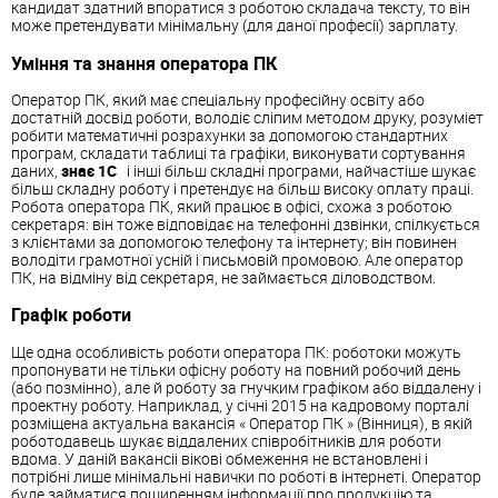
кандидат здатний впоратися з роботою складача тексту, то він
може претендувати мінімальну (для даної професії) зарплату.
Уміння та знання оператора ПК
Оператор ПК, який має спеціальну професійну освіту або
достатній досвід роботи, володіє сліпим методом друку, розуміет
робити математичні розрахунки за допомогою стандартних
програм, складати таблиці та графіки, виконувати сортування
даних,
знає 1C
і інші більш складні програми, найчастіше шукає
більш складну роботу і претендує на більш високу оплату праці.
Робота оператора ПК, який працює в офісі, схожа з роботою
секретаря: він тоже відповідає на телефонні дзвінки, спілкується
з клієнтами за допомогою телефону та інтернету; він повинен
володіти грамотної усній і письмовій промовою. Але оператор
ПК, на відміну від секретаря, не займається діловодством.
Графік роботи
Ще одна особливість роботи оператора ПК: роботоки можуть
пропонувати не тільки офісну роботу на повний робочий день
(або позмінно), але й роботу за гнучким графіком або віддалену і
проектну роботу. Наприклад, у січні 2015 на кадровому порталі
розміщена актуальна вакансія « Оператор ПК » (Вінниця), в якій
роботодавець шукає віддалених співробітників для роботи
вдома. У даній вакансіі вікові обмеження не встановлені і
потрібні лише мінімальні навички по роботі в інтернеті. Оператор
буде займатися поширенням інформації про продукцію та