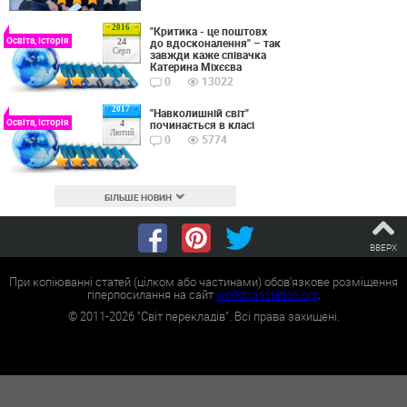
2016
"Критика - це поштовх
Освіта, Історія
до вдосконалення" – так
24
Серп
завжди каже співачка
Катерина Міхєєва
0
13022
2017
"Навколишній світ"
Освіта, Історія
починається в класі
4
Лютий
0
5774
БІЛЬШЕ НОВИН
ВВЕРХ
При копіюванні статей (цілком або частинами) обов'язкове розміщення
гіперпосилання на сайт
worldtranslation.org
.
©
2011-2026
"Світ перекладів". Всі права захищені.