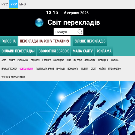
РУС
УКР
ENG
13:15
6 серпня 2026
Світ перекладів
ГОЛОВНА
ПЕРЕКЛАДИ НА РІЗНУ ТЕМАТИКУ
БІЛЬШЕ ПЕРЕКЛАДІВ
ОНЛАЙН ПЕРЕКЛАДАЧ
ЗВОРОТНІЙ ЗВЯЗОК
МАПА САЙТУ
РЕКЛАМА
АВТО
БІЗНЕС
ЕКОНОМІКА
ЗДОРОВ'Я
ІНТЕРНЕТ
МИСТЕЦТВО
КІНО
ПК, СОФТ
ЛІТЕРАТУРА
МЕДИЦИНА
МУЗИКА
НАУКА І ТЕХНІКА
ОСВІТА, ІСТОРІЯ
ПОЛІТИКА ТА ЗАКОН
ПРИРОДА
ПСИХОЛОГІЯ
РЕЛІГІЯ
СПОРТ
КРАЇНИ
БУДІВНИЦТВО
ТЕХНІЧНА ДОКУМЕНТАЦІЯ