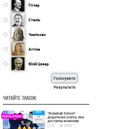
Гітлер
Сталін
Чингісхан
Аттіла
Юлій Цезар
Голосувати
Результати
ЧИТАЙТЕ ТАКОЖ:
2019
"Bolashak School" -
Освіта, Історія
додаткова освіта, яка
12
Лютий
доступна кожному
0
5183