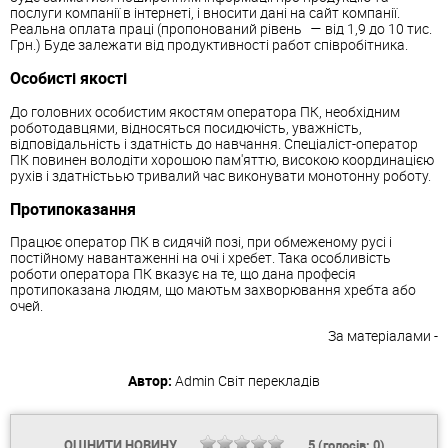
послуги компанії в інтернеті, і вносити дані на сайт компанії.
Реальна оплата праці (пропонований рівень — від 1,9 до 10 тис.
Грн.) Буде залежати від продуктивності работ співробітника.
Особисті якості
До головних особистим якостям оператора ПК, необхідним
роботодавцями, відносяться посидючість, уважність,
відповідальність і здатність до навчання. Спеціаліст-оператор
ПК повинен володіти хорошою пам'яттю, високою координацією
рухів і здатністьью тривалий час виконувати монотонну роботу.
Протипоказання
Працює оператор ПК в сидячій позі, при обмеженому русі і
постійному навантаженні на очі і хребет. Така особливість
роботи оператора ПК вказує на те, що дана професія
протипоказана людям, що маютьм захворювання хребта або
очей.
За матеріалами -
Автор:
Admin
Світ перекладів
ОЦІНИТИ НОВИНУ
5
(голосів:
0
)